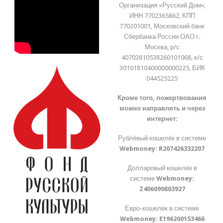
Организация «Русский Дом»,
ИНН 7702365862, КПП
770201001, Московский банк
Сбербанка России ОАО г.
Москва, р/с
40703810538260101068, к/с
30101810400000000225, БИК
044525225
Кроме того, пожертвования
можно направлять и через
интернет:
Рублёвый кошелёк в системе
Webmoney:
R207426332207
Долларовый кошелёк в
системе
Webmoney:
Z406090803927
Евро-кошелёк в системе
Webmoney:
E196200153466