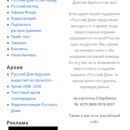
Русский Дом 20 лет назад
Дорогие братья и сестры!
Русский взгляд
Афиша Фонда
Благодаря вашей поддержке
Видеогалерея
«Русский Дом» продолжает
Подписка и
выходить в то время, когда
распространение
православные издания
Прайс лист
закрываются по всей России
Заказать
одно за другим. Увы, кризис
Контакты
не миновал никого. Мы
Наши баннеры
нуждаемся в вашей помощи.
Если у вас есть возможность
Архив
внести лепту в издание
Русский Дом будущее
журнала «Русский Дом», то
вырастает из прошлого
проще всего это сделать,
Архив 2008 -2026
переведя деньги
Текстовый архив
на карточку Сбербанка
телепередачи
№ 4279 3800 3976 0337
Видеоколлекция Русского
Дома
Также у нас есть расчётный
счёт:
Реклама