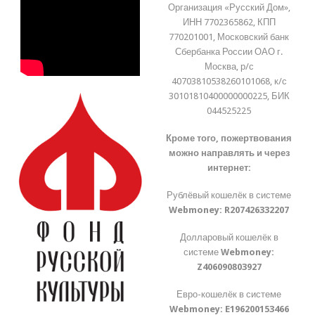
Организация «Русский Дом»,
ИНН 7702365862, КПП
770201001, Московский банк
Сбербанка России ОАО г.
Москва, р/с
40703810538260101068, к/с
30101810400000000225, БИК
044525225
Кроме того, пожертвования
можно направлять и через
интернет:
Рублёвый кошелёк в системе
Webmoney:
R207426332207
Долларовый кошелёк в
системе
Webmoney:
Z406090803927
Евро-кошелёк в системе
Webmoney:
E196200153466