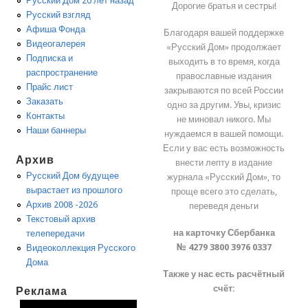
Русский Дом 20 лет назад
Дорогие братья и сестры!
Русский взгляд
Афиша Фонда
Благодаря вашей поддержке
Видеогалерея
«Русский Дом» продолжает
Подписка и
выходить в то время, когда
распространение
православные издания
Прайс лист
закрываются по всей России
Заказать
одно за другим. Увы, кризис
Контакты
не миновал никого. Мы
Наши баннеры
нуждаемся в вашей помощи.
Если у вас есть возможность
Архив
внести лепту в издание
Русский Дом будущее
журнала «Русский Дом», то
вырастает из прошлого
проще всего это сделать,
Архив 2008 -2026
переведя деньги
Текстовый архив
на карточку Сбербанка
телепередачи
№ 4279 3800 3976 0337
Видеоколлекция Русского
Дома
Также у нас есть расчётный
счёт:
Реклама