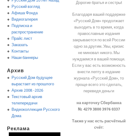
Русский Дом 20 лет назад
Дорогие братья и сестры!
Русский взгляд
Афиша Фонда
Благодаря вашей поддержке
Видеогалерея
«Русский Дом» продолжает
Подписка и
выходить в то время, когда
распространение
православные издания
Прайс лист
закрываются по всей России
Заказать
одно за другим. Увы, кризис
Контакты
не миновал никого. Мы
Наши баннеры
нуждаемся в вашей помощи.
Если у вас есть возможность
Архив
внести лепту в издание
Русский Дом будущее
журнала «Русский Дом», то
вырастает из прошлого
проще всего это сделать,
Архив 2008 -2026
переведя деньги
Текстовый архив
на карточку Сбербанка
телепередачи
№ 4279 3800 3976 0337
Видеоколлекция Русского
Дома
Также у нас есть расчётный
счёт:
Реклама