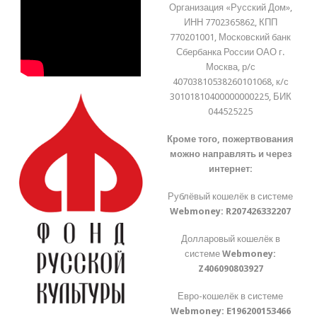
Организация «Русский Дом»,
ИНН 7702365862, КПП
770201001, Московский банк
Сбербанка России ОАО г.
Москва, р/с
40703810538260101068, к/с
30101810400000000225, БИК
044525225
Кроме того, пожертвования
можно направлять и через
интернет:
Рублёвый кошелёк в системе
Webmoney:
R207426332207
Долларовый кошелёк в
системе
Webmoney:
Z406090803927
Евро-кошелёк в системе
Webmoney:
E196200153466