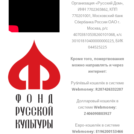
Организация «Русский Дом»,
ИНН 7702365862, КПП
770201001, Московский банк
Сбербанка России ОАО г.
Москва, р/с
40703810538260101068, к/с
30101810400000000225, БИК
044525225
Кроме того, пожертвования
можно направлять и через
интернет:
Рублёвый кошелёк в системе
Webmoney:
R207426332207
Долларовый кошелёк в
системе
Webmoney:
Z406090803927
Евро-кошелёк в системе
Webmoney:
E196200153466