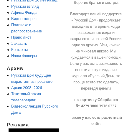
Русский Дом 20 лет назад
Дорогие братья и сестры!
Русский взгляд
Афиша Фонда
Благодаря вашей поддержке
Видеогалерея
«Русский Дом» продолжает
Подписка и
выходить в то время, когда
распространение
православные издания
Прайс лист
закрываются по всей России
Заказать
одно за другим. Увы, кризис
Контакты
не миновал никого. Мы
Наши баннеры
нуждаемся в вашей помощи.
Если у вас есть возможность
Архив
внести лепту в издание
Русский Дом будущее
журнала «Русский Дом», то
вырастает из прошлого
проще всего это сделать,
Архив 2008 -2026
переведя деньги
Текстовый архив
на карточку Сбербанка
телепередачи
№ 4279 3800 3976 0337
Видеоколлекция Русского
Дома
Также у нас есть расчётный
счёт:
Реклама