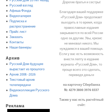
Русский Дом 20 лет назад
Дорогие братья и сестры!
Русский взгляд
Афиша Фонда
Благодаря вашей поддержке
Видеогалерея
«Русский Дом» продолжает
Подписка и
выходить в то время, когда
распространение
православные издания
Прайс лист
закрываются по всей России
Заказать
одно за другим. Увы, кризис
Контакты
не миновал никого. Мы
Наши баннеры
нуждаемся в вашей помощи.
Если у вас есть возможность
Архив
внести лепту в издание
Русский Дом будущее
журнала «Русский Дом», то
вырастает из прошлого
проще всего это сделать,
Архив 2008 -2026
переведя деньги
Текстовый архив
на карточку Сбербанка
телепередачи
№ 4279 3800 3976 0337
Видеоколлекция Русского
Дома
Также у нас есть расчётный
счёт:
Реклама