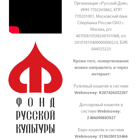
Организация «Русский Дом»,
ИНН 7702365862, КПП
770201001, Московский банк
Сбербанка России ОАО г.
Москва, р/с
40703810538260101068, к/с
30101810400000000225, БИК
044525225
Кроме того, пожертвования
можно направлять и через
интернет:
Рублёвый кошелёк в системе
Webmoney:
R207426332207
Долларовый кошелёк в
системе
Webmoney:
Z406090803927
Евро-кошелёк в системе
Webmoney:
E196200153466