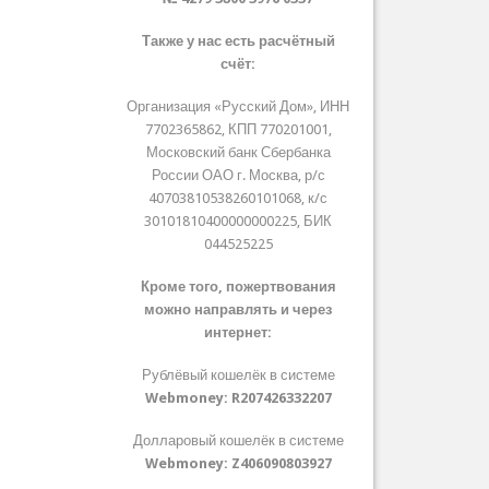
Также у нас есть расчётный
счёт:
Организация «Русский Дом», ИНН
7702365862, КПП 770201001,
Московский банк Сбербанка
России ОАО г. Москва, р/с
40703810538260101068, к/с
30101810400000000225, БИК
044525225
Кроме того, пожертвования
можно направлять и через
интернет:
Рублёвый кошелёк в системе
Webmoney:
R207426332207
Долларовый кошелёк в системе
Webmoney:
Z406090803927