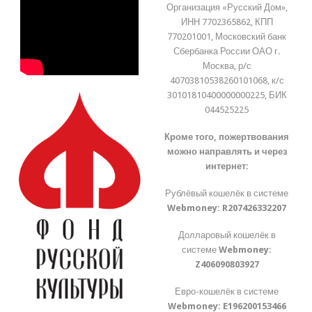
Организация «Русский Дом»,
ИНН 7702365862, КПП
770201001, Московский банк
Сбербанка России ОАО г.
Москва, р/с
40703810538260101068, к/с
30101810400000000225, БИК
044525225
Кроме того, пожертвования
можно направлять и через
интернет:
Рублёвый кошелёк в системе
Webmoney:
R207426332207
Долларовый кошелёк в
системе
Webmoney:
Z406090803927
Евро-кошелёк в системе
Webmoney:
E196200153466