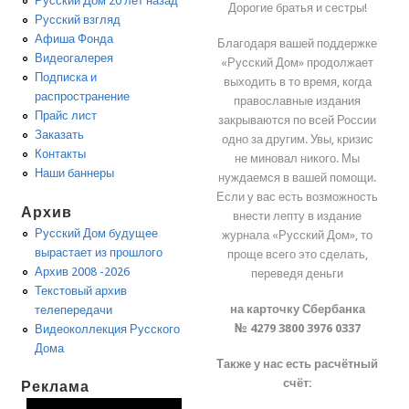
Русский Дом 20 лет назад
Дорогие братья и сестры!
Русский взгляд
Афиша Фонда
Благодаря вашей поддержке
Видеогалерея
«Русский Дом» продолжает
Подписка и
выходить в то время, когда
распространение
православные издания
Прайс лист
закрываются по всей России
Заказать
одно за другим. Увы, кризис
Контакты
не миновал никого. Мы
Наши баннеры
нуждаемся в вашей помощи.
Если у вас есть возможность
Архив
внести лепту в издание
Русский Дом будущее
журнала «Русский Дом», то
вырастает из прошлого
проще всего это сделать,
Архив 2008 -2026
переведя деньги
Текстовый архив
на карточку Сбербанка
телепередачи
№ 4279 3800 3976 0337
Видеоколлекция Русского
Дома
Также у нас есть расчётный
счёт:
Реклама