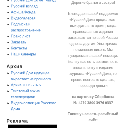
Русский Дом 20 лет назад
Дорогие братья и сестры!
Русский взгляд
Афиша Фонда
Благодаря вашей поддержке
Видеогалерея
«Русский Дом» продолжает
Подписка и
выходить в то время, когда
распространение
православные издания
Прайс лист
закрываются по всей России
Заказать
одно за другим. Увы, кризис
Контакты
не миновал никого. Мы
Наши баннеры
нуждаемся в вашей помощи.
Если у вас есть возможность
Архив
внести лепту в издание
Русский Дом будущее
журнала «Русский Дом», то
вырастает из прошлого
проще всего это сделать,
Архив 2008 -2026
переведя деньги
Текстовый архив
на карточку Сбербанка
телепередачи
№ 4279 3800 3976 0337
Видеоколлекция Русского
Дома
Также у нас есть расчётный
счёт:
Реклама