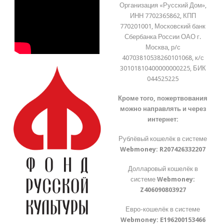
Организация «Русский Дом»,
ИНН 7702365862, КПП
770201001, Московский банк
Сбербанка России ОАО г.
Москва, р/с
40703810538260101068, к/с
30101810400000000225, БИК
044525225
Кроме того, пожертвования
можно направлять и через
интернет:
Рублёвый кошелёк в системе
Webmoney:
R207426332207
Долларовый кошелёк в
системе
Webmoney:
Z406090803927
Евро-кошелёк в системе
Webmoney:
E196200153466