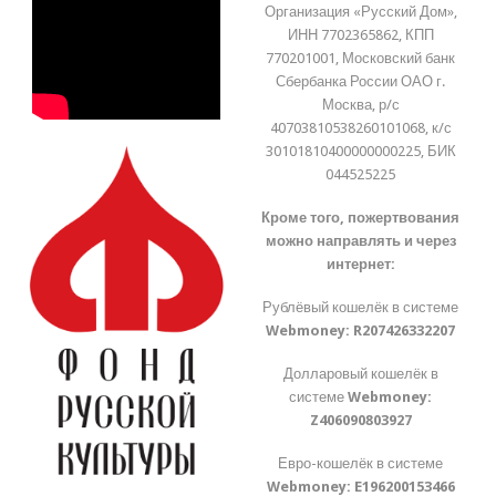
Организация «Русский Дом»,
ИНН 7702365862, КПП
770201001, Московский банк
Сбербанка России ОАО г.
Москва, р/с
40703810538260101068, к/с
30101810400000000225, БИК
044525225
Кроме того, пожертвования
можно направлять и через
интернет:
Рублёвый кошелёк в системе
Webmoney:
R207426332207
Долларовый кошелёк в
системе
Webmoney:
Z406090803927
Евро-кошелёк в системе
Webmoney:
E196200153466