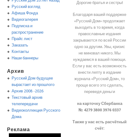
Русский Дом 20 лет назад
Дорогие братья и сестры!
Русский взгляд
Афиша Фонда
Благодаря вашей поддержке
Видеогалерея
«Русский Дом» продолжает
Подписка и
выходить в то время, когда
распространение
православные издания
Прайс лист
закрываются по всей России
Заказать
одно за другим. Увы, кризис
Контакты
не миновал никого. Мы
Наши баннеры
нуждаемся в вашей помощи.
Если у вас есть возможность
Архив
внести лепту в издание
Русский Дом будущее
журнала «Русский Дом», то
вырастает из прошлого
проще всего это сделать,
Архив 2008 -2026
переведя деньги
Текстовый архив
на карточку Сбербанка
телепередачи
№ 4279 3800 3976 0337
Видеоколлекция Русского
Дома
Также у нас есть расчётный
счёт:
Реклама