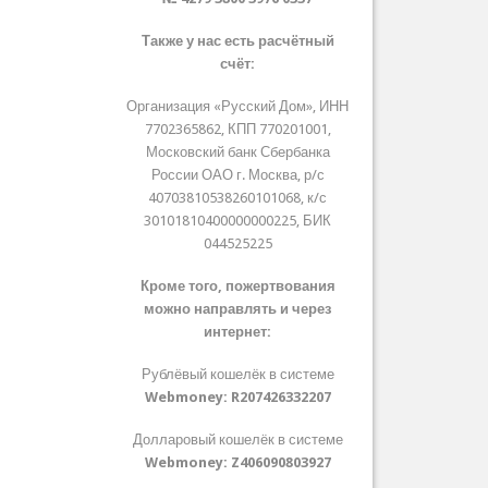
Также у нас есть расчётный
счёт:
Организация «Русский Дом», ИНН
7702365862, КПП 770201001,
Московский банк Сбербанка
России ОАО г. Москва, р/с
40703810538260101068, к/с
30101810400000000225, БИК
044525225
Кроме того, пожертвования
можно направлять и через
интернет:
Рублёвый кошелёк в системе
Webmoney:
R207426332207
Долларовый кошелёк в системе
Webmoney:
Z406090803927