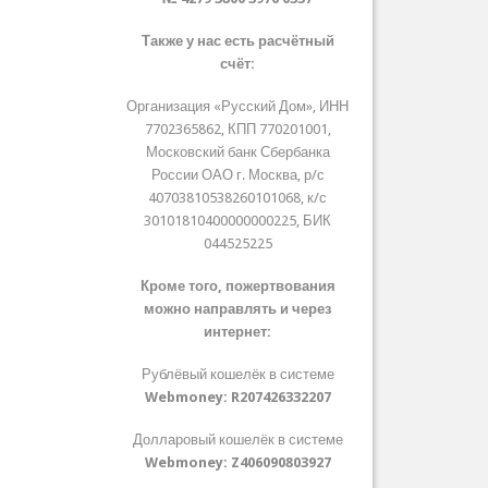
Также у нас есть расчётный
счёт:
Организация «Русский Дом», ИНН
7702365862, КПП 770201001,
Московский банк Сбербанка
России ОАО г. Москва, р/с
40703810538260101068, к/с
30101810400000000225, БИК
044525225
Кроме того, пожертвования
можно направлять и через
интернет:
Рублёвый кошелёк в системе
Webmoney:
R207426332207
Долларовый кошелёк в системе
Webmoney:
Z406090803927