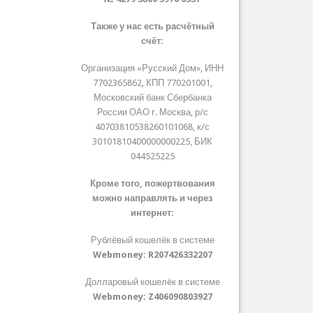
Также у нас есть расчётный
счёт:
Организация «Русский Дом», ИНН
7702365862, КПП 770201001,
Московский банк Сбербанка
России ОАО г. Москва, р/с
40703810538260101068, к/с
30101810400000000225, БИК
044525225
Кроме того, пожертвования
можно направлять и через
интернет:
Рублёвый кошелёк в системе
Webmoney:
R207426332207
Долларовый кошелёк в системе
Webmoney:
Z406090803927