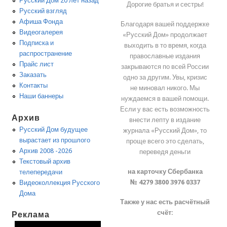
Русский Дом 20 лет назад
Дорогие братья и сестры!
Русский взгляд
Афиша Фонда
Благодаря вашей поддержке
Видеогалерея
«Русский Дом» продолжает
Подписка и
выходить в то время, когда
распространение
православные издания
Прайс лист
закрываются по всей России
Заказать
одно за другим. Увы, кризис
Контакты
не миновал никого. Мы
Наши баннеры
нуждаемся в вашей помощи.
Если у вас есть возможность
Архив
внести лепту в издание
Русский Дом будущее
журнала «Русский Дом», то
вырастает из прошлого
проще всего это сделать,
Архив 2008 -2026
переведя деньги
Текстовый архив
на карточку Сбербанка
телепередачи
№ 4279 3800 3976 0337
Видеоколлекция Русского
Дома
Также у нас есть расчётный
счёт:
Реклама