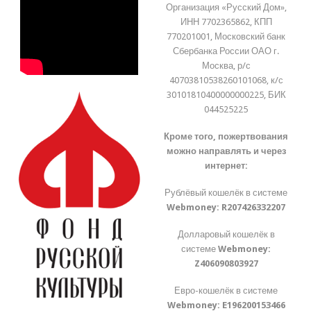
Организация «Русский Дом»,
ИНН 7702365862, КПП
770201001, Московский банк
Сбербанка России ОАО г.
Москва, р/с
40703810538260101068, к/с
30101810400000000225, БИК
044525225
Кроме того, пожертвования
можно направлять и через
интернет:
Рублёвый кошелёк в системе
Webmoney:
R207426332207
Долларовый кошелёк в
системе
Webmoney:
Z406090803927
Евро-кошелёк в системе
Webmoney:
E196200153466