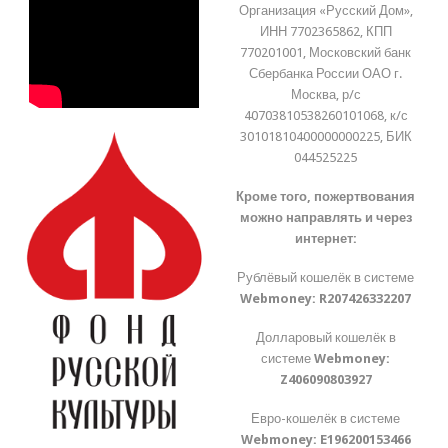
Организация «Русский Дом»,
ИНН 7702365862, КПП
770201001, Московский банк
Сбербанка России ОАО г.
Москва, р/с
40703810538260101068, к/с
30101810400000000225, БИК
044525225
Кроме того, пожертвования
можно направлять и через
интернет:
Рублёвый кошелёк в системе
Webmoney:
R207426332207
Долларовый кошелёк в
системе
Webmoney:
Z406090803927
Евро-кошелёк в системе
Webmoney:
E196200153466