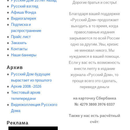
Русский Дом 20 лет назад
Дорогие братья и сестры!
Русский взгляд
Афиша Фонда
Благодаря вашей поддержке
Видеогалерея
«Русский Дом» продолжает
Подписка и
выходить в то время, когда
распространение
православные издания
Прайс лист
закрываются по всей России
Заказать
одно за другим. Увы, кризис
Контакты
не миновал никого. Мы
Наши баннеры
нуждаемся в вашей помощи.
Если у вас есть возможность
Архив
внести лепту в издание
Русский Дом будущее
журнала «Русский Дом», то
вырастает из прошлого
проще всего это сделать,
Архив 2008 -2026
переведя деньги
Текстовый архив
на карточку Сбербанка
телепередачи
№ 4279 3800 3976 0337
Видеоколлекция Русского
Дома
Также у нас есть расчётный
счёт:
Реклама