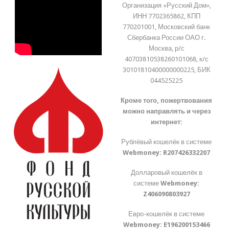
Организация «Русский Дом»,
ИНН 7702365862, КПП
770201001, Московский банк
Сбербанка России ОАО г.
Москва, р/с
40703810538260101068, к/с
30101810400000000225, БИК
044525225
Кроме того, пожертвования
можно направлять и через
интернет:
Рублёвый кошелёк в системе
Webmoney:
R207426332207
Долларовый кошелёк в
системе
Webmoney:
Z406090803927
Евро-кошелёк в системе
Webmoney:
E196200153466