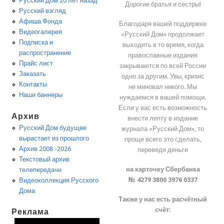
Русский Дом 20 лет назад
Дорогие братья и сестры!
Русский взгляд
Афиша Фонда
Благодаря вашей поддержке
Видеогалерея
«Русский Дом» продолжает
Подписка и
выходить в то время, когда
распространение
православные издания
Прайс лист
закрываются по всей России
Заказать
одно за другим. Увы, кризис
Контакты
не миновал никого. Мы
Наши баннеры
нуждаемся в вашей помощи.
Если у вас есть возможность
Архив
внести лепту в издание
Русский Дом будущее
журнала «Русский Дом», то
вырастает из прошлого
проще всего это сделать,
Архив 2008 -2026
переведя деньги
Текстовый архив
на карточку Сбербанка
телепередачи
№ 4279 3800 3976 0337
Видеоколлекция Русского
Дома
Также у нас есть расчётный
счёт:
Реклама