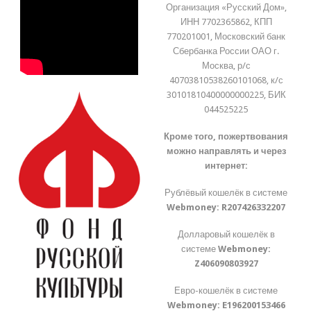
Организация «Русский Дом»,
ИНН 7702365862, КПП
770201001, Московский банк
Сбербанка России ОАО г.
Москва, р/с
40703810538260101068, к/с
30101810400000000225, БИК
044525225
Кроме того, пожертвования
можно направлять и через
интернет:
Рублёвый кошелёк в системе
Webmoney:
R207426332207
Долларовый кошелёк в
системе
Webmoney:
Z406090803927
Евро-кошелёк в системе
Webmoney:
E196200153466