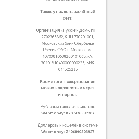
Также у нас есть расчётный
счёт:
Организация «Русский Дом», ИНН
7702365862, КПП 770201001,
Московский банк Сбербанка
России ОАО г. Москва, р/с
40703810538260101068, к/с
30101810400000000225, БИК
044525225
Кроме того, пожертвования
можно направлять и через
интернет:
Рублёвый кошелёк в системе
Webmoney:
R207426332207
Долларовый кошелёк в системе
Webmoney:
Z406090803927