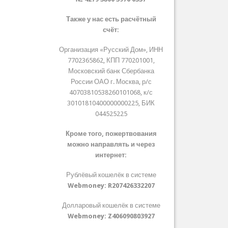
Также у нас есть расчётный
счёт:
Организация «Русский Дом», ИНН
7702365862, КПП 770201001,
Московский банк Сбербанка
России ОАО г. Москва, р/с
40703810538260101068, к/с
30101810400000000225, БИК
044525225
Кроме того, пожертвования
можно направлять и через
интернет:
Рублёвый кошелёк в системе
Webmoney:
R207426332207
Долларовый кошелёк в системе
Webmoney:
Z406090803927