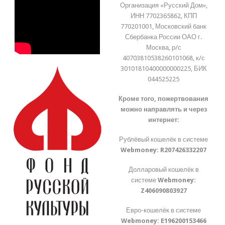
Организация «Русский Дом»,
ИНН 7702365862, КПП
770201001, Московский банк
Сбербанка России ОАО г.
Москва, р/с
40703810538260101068, к/с
30101810400000000225, БИК
044525225
Кроме того, пожертвования
можно направлять и через
интернет:
Рублёвый кошелёк в системе
Webmoney:
R207426332207
Долларовый кошелёк в
системе
Webmoney:
Z406090803927
Евро-кошелёк в системе
Webmoney:
E196200153466