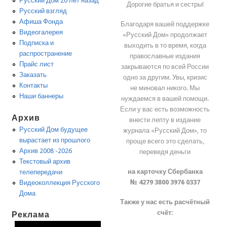
Русский Дом 20 лет назад
Дорогие братья и сестры!
Русский взгляд
Афиша Фонда
Благодаря вашей поддержке
Видеогалерея
«Русский Дом» продолжает
Подписка и
выходить в то время, когда
распространение
православные издания
Прайс лист
закрываются по всей России
Заказать
одно за другим. Увы, кризис
Контакты
не миновал никого. Мы
Наши баннеры
нуждаемся в вашей помощи.
Если у вас есть возможность
Архив
внести лепту в издание
Русский Дом будущее
журнала «Русский Дом», то
вырастает из прошлого
проще всего это сделать,
Архив 2008 -2026
переведя деньги
Текстовый архив
на карточку Сбербанка
телепередачи
№ 4279 3800 3976 0337
Видеоколлекция Русского
Дома
Также у нас есть расчётный
счёт:
Реклама