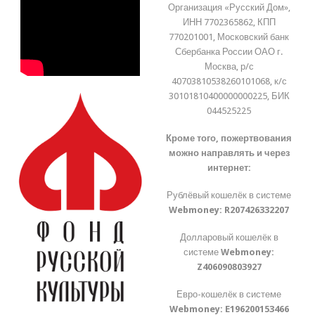
Организация «Русский Дом»,
ИНН 7702365862, КПП
770201001, Московский банк
Сбербанка России ОАО г.
Москва, р/с
40703810538260101068, к/с
30101810400000000225, БИК
044525225
Кроме того, пожертвования
можно направлять и через
интернет:
Рублёвый кошелёк в системе
Webmoney:
R207426332207
Долларовый кошелёк в
системе
Webmoney:
Z406090803927
Евро-кошелёк в системе
Webmoney:
E196200153466