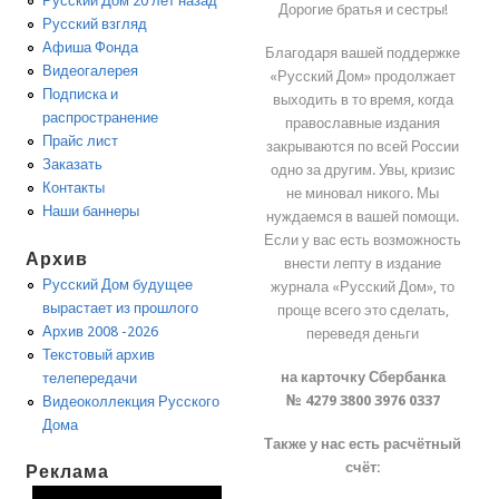
Русский Дом 20 лет назад
Дорогие братья и сестры!
Русский взгляд
Афиша Фонда
Благодаря вашей поддержке
Видеогалерея
«Русский Дом» продолжает
Подписка и
выходить в то время, когда
распространение
православные издания
Прайс лист
закрываются по всей России
Заказать
одно за другим. Увы, кризис
Контакты
не миновал никого. Мы
Наши баннеры
нуждаемся в вашей помощи.
Если у вас есть возможность
Архив
внести лепту в издание
Русский Дом будущее
журнала «Русский Дом», то
вырастает из прошлого
проще всего это сделать,
Архив 2008 -2026
переведя деньги
Текстовый архив
на карточку Сбербанка
телепередачи
№ 4279 3800 3976 0337
Видеоколлекция Русского
Дома
Также у нас есть расчётный
счёт:
Реклама