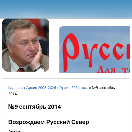
Вы здесь
Главная
»
Архив 2008-2026
»
Архив 2014 года
» №9 сентябрь
2014
№9 сентябрь 2014
Возрождаем Русский Север
Архив: