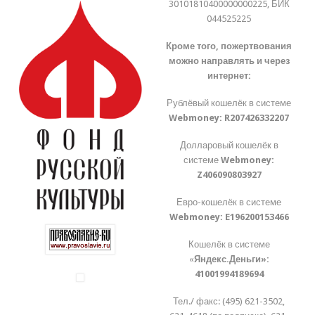
30101810400000000225, БИК
044525225
Кроме того, пожертвования
можно направлять и через
интернет:
Рублёвый кошелёк в системе
Webmoney:
R207426332207
Долларовый кошелёк в
системе
Webmoney:
Z406090803927
Евро-кошелёк в системе
Webmoney:
E196200153466
Кошелёк в системе
«
Яндекс.Деньги»:
41001994189694
Тел./ факс: (495) 621-3502,