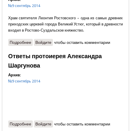
№9 сентябрь 2014
Храм святителя Леонтия Ростовского – одна из самых древних
приходских церквей города Великий Устюг, который в древности
входил в Ростово-Суздальское княжество.
Подробнее
о Возрождаем Русский Север
Войдите
чтобы оставить комментарии
Ответы протоиерея Александра
Шаргунова
Архив:
№9 сентябрь 2014
Подробнее
о Ответы протоиерея Александра Шаргунова
Войдите
чтобы оставить комментарии