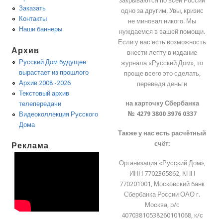
закрываются по всей России
Заказать
одно за другим. Увы, кризис
Контакты
не миновал никого. Мы
Наши баннеры
нуждаемся в вашей помощи.
Если у вас есть возможность
Архив
внести лепту в издание
Русский Дом будущее
журнала «Русский Дом», то
вырастает из прошлого
проще всего это сделать,
Архив 2008 -2026
переведя деньги
Текстовый архив
на карточку Сбербанка
телепередачи
№ 4279 3800 3976 0337
Видеоколлекция Русского
Дома
Также у нас есть расчётный
счёт:
Реклама
Организация «Русский Дом»,
ИНН 7702365862, КПП
770201001, Московский банк
Сбербанка России ОАО г.
Москва, р/с
40703810538260101068, к/с