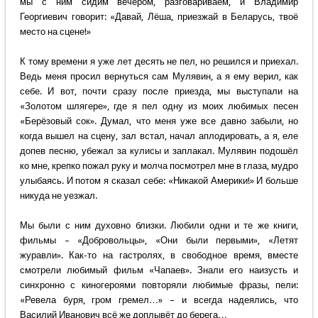
мы с ним сидим вечером, разговариваем, и Владимир
Георгиевич говорит: «Давай, Лёша, приезжай в Беларусь, твоё
место на сцене!»
К тому времени я уже лет десять не пел, но решился и приехал.
Ведь меня просил вернуться сам Мулявин, а я ему верил, как
себе. И вот, почти сразу после приезда, мы выступали на
«Золотом шлягере», где я пел одну из моих любимых песен
«Берёзовый сок». Думал, что меня уже все давно забыли, но
когда вышел на сцену, зал встал, начал аплодировать, а я, еле
допев песню, убежал за кулисы и заплакал. Мулявин подошёл
ко мне, крепко пожал руку и молча посмотрел мне в глаза, мудро
улыбаясь. И потом я сказал себе: «Никакой Америки!» И больше
никуда не уезжал.
Мы были с ним духовно близки. Любили одни и те же книги,
фильмы – «Добровольцы», «Они были первыми», «Летят
журавли». Как-то на гастролях, в свободное время, вместе
смотрели любимый фильм «Чапаев». Знали его наизусть и
синхронно с киногероями повторяли любимые фразы, пели:
«Ревела буря, гром гремел…» – и всегда надеялись, что
Василий Иванович всё же доплывёт до берега…