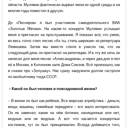
области. Мулявин фактически вырвал меня из одной среды и на
многие годы поместил в другую.
До «Песняров» я был участником самодеятельного ВИА
«Золотые Яблоки». На каком-то концерте Мулявин услышал
меня и пригласил на прослушивание. Я показал всё, что умею,
во весь голос спел песню «Ах ты, степь широкая» из репертуара
Лемешева. Затем мы вместе спели в унисон так, что на
следующий день он пригласил на репетицию. И в эту же ночь он
написал для меня песню «Александрина», и через два дня я пел
её в Москве, в Колонном зале Дома Союзов. Всё произошло, как
в сказке про «Золушку». Нас сразу закружили долгие гастроли
по необъятному тогда СССР.
– Какой он был человек в повседневной жизни?
– В жизни он был как ребёнок. Вся мирская атрибутика – деньги,
вещи, машины, семейные передряги – его мало интересовали.
Он не замечал, какие на нём ботинки, начищенные или нет,
модные или не модные. А вот что касается концертных
костюмов, тут он был принципиален. Всегда добивался того,