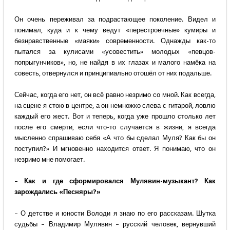
Он очень переживал за подрастающее поколение. Видел и
понимал, куда и к чему ведут «перестроечные» кумиры и
безнравственные «маяки» современности. Однажды как-то
пытался за кулисами «усовестить» молодых «певцов-
попрыгунчиков», но, не найдя в их глазах и малого намёка на
совесть, отвернулся и принципиально отошёл от них подальше.
Сейчас, когда его нет, он всё равно незримо со мной. Как всегда,
на сцене я стою в центре, а он немножко слева с гитарой, ловлю
каждый его жест. Вот и теперь, когда уже прошло столько лет
после его смерти, если что-то случается в жизни, я всегда
мысленно спрашиваю себя «А что бы сделал Муля? Как бы он
поступил?» И мгновенно находится ответ. Я понимаю, что он
незримо мне помогает.
–
Как и где сформировался Мулявин-музыкант? Как
зарождались «Песняры?»
– О детстве и юности Володи я знаю по его рассказам. Шутка
судьбы – Владимир Мулявин – русский человек, вернувший