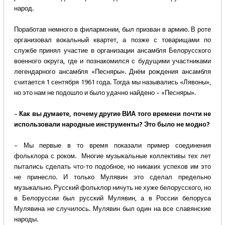
народ.
Поработав немного в филармонии, был призван в армию. В роте
организовал вокальный квартет, а позже с товарищами по
службе принял участие в организации ансамбля Белорусского
военного округа, где и познакомился с будущими участниками
легендарного ансамбля «Песняры». Днём рождения ансамбля
считается 1 сентября 1961 года. Тогда мы назывались «Лявоны»,
но это нам не подошло и было удачно найдено – «Песняры».
–
Как вы думаете, почему другие ВИА того времени почти не
использовали народные инструменты? Это было не модно?
– Мы первые в то время показали пример соединения
фольклора с роком. Многие музыкальные коллективы тех лет
пытались сделать что-то подобное, но никаких успехов им это
не принесло. И только Мулявин это сделал предельно
музыкально. Русский фольклор ничуть не хуже белорусского, но
в Белоруссии был русский Мулявин, а в России белоруса
Мулявина не случилось. Мулявин был один на все славянские
народы.