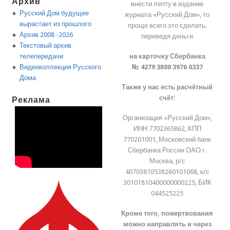
Архив
внести лепту в издание
Русский Дом будущее
журнала «Русский Дом», то
вырастает из прошлого
проще всего это сделать,
Архив 2008 -2026
переведя деньги
Текстовый архив
на карточку Сбербанка
телепередачи
№ 4279 3800 3976 0337
Видеоколлекция Русского
Дома
Также у нас есть расчётный
счёт:
Реклама
Организация «Русский Дом»,
ИНН 7702365862, КПП
770201001, Московский банк
Сбербанка России ОАО г.
Москва, р/с
40703810538260101068, к/с
30101810400000000225, БИК
044525225
Кроме того, пожертвования
можно направлять и через