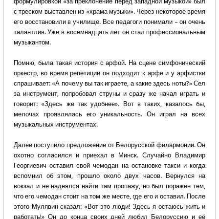
формулировкой «за преклонение перед западной музыкой» был
с треском выставлен из «храма музыки». Через некоторое время
его восстановили в училище. Все педагоги понимали – он очень
талантлив. Уже в восемнадцать лет он стал профессиональным
музыкантом.
Помню, была такая история с арфой. На сцене симфонический
оркестр, во время репетиции он подходит к арфе и у арфистки
спрашивает: «А почему вы так играете, а какие здесь ноты?» Сел
за инструмент, попробовал струны и сразу же начал играть и
говорит: «Здесь же так удобнее». Вот в таких, казалось бы,
мелочах проявлялась его уникальность. Он играл на всех
музыкальных инструментах.
Далее поступило предложение от Белорусской филармонии. Он
охотно согласился и приехал в Минск. Случайно Владимир
Георгиевич оставил свой чемодан на остановке такси и когда
вспомнил об этом, прошло около двух часов. Вернулся на
вокзал и не надеялся найти там пропажу, но был поражён тем,
что его чемодан стоит на том же месте, где его и оставил. После
этого Мулявин сказал: «Вот это люди! Здесь я остаюсь жить и
работать!» Он до конца своих дней любил Белоруссию и её