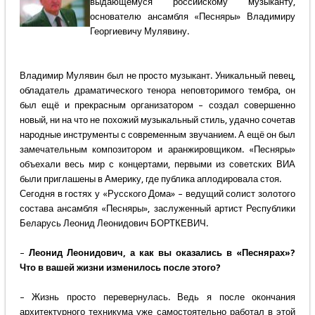
выдающемуся российскому музыканту,
основателю ансамбля «Песняры» Владимиру
Георгиевичу Мулявину.
Владимир Мулявин был не просто музыкант. Уникальный певец,
обладатель драматического тенора неповторимого тембра, он
был ещё и прекрасным организатором – создал совершенно
новый, ни на что не похожий музыкальный стиль, удачно сочетав
народные инструменты с современным звучанием. А ещё он был
замечательным композитором и аранжировщиком. «Песняры»
объехали весь мир с концертами, первыми из советских ВИА
были приглашены в Америку, где публика аплодировала стоя.
Сегодня в гостях у «Русского Дома» – ведущий солист золотого
состава ансамбля «Песняры», заслуженный артист Республики
Беларусь Леонид Леонидович БОРТКЕВИЧ.
–
Леонид Леонидович, а как вы оказались в «Песнярах»?
Что в вашей жизни изменилось после этого?
– Жизнь просто перевернулась. Ведь я после окончания
архитектурного техникума уже самостоятельно работал в этой