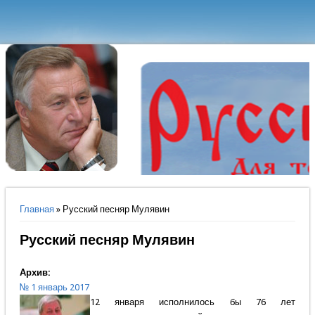
Вы здесь
Главная
» Русский песняр Мулявин
Русский песняр Мулявин
Архив:
№ 1 январь 2017
12 января исполнилось бы 76 лет