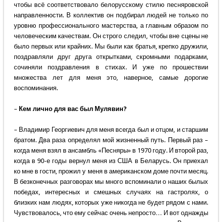
чтобы всё соответствовало белорусскому стилю песняровской
направленности. В коллектив он подбирал людей не только по
уровню профессионального мастерства, а главным образом по
человеческим качествам. Он строго следил, чтобы вне сцены не
было первых или крайних. Мы были как братья, крепко дружили,
поздравляли друг друга открытками, скромными подарками,
сочиняли поздравления в стихах. И уже по прошествии
множества лет для меня это, наверное, самые дорогие
воспоминания.
–
Кем лично для вас был Мулявин?
– Владимир Георгиевич для меня всегда был и отцом, и старшим
братом. Два раза определял мой жизненный путь. Первый раз –
когда меня взял в ансамбль «Песняры» в 1970 году. И второй раз,
когда в 90-е годы вернул меня из США в Беларусь. Он приехал
ко мне в гости, прожил у меня в американском доме почти месяц.
В безконечных разговорах мы много вспоминали о наших былых
победах, интересных и смешных случаях на гастролях, о
близких нам людях, которых уже никогда не будет рядом с нами.
Чувствовалось, что ему сейчас очень непросто… И вот однажды