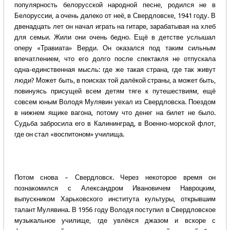
популярность белорусской народной песне, родился не в
Белоруссии, а очень далеко от неё, в Свердловске, 1941 году. В
двенадцать лет он начал играть на гитаре, зарабатывая на хлеб
для семьи. Жили они очень бедно. Ещё в детстве услышал
оперу «Травиата» Верди. Он оказался под таким сильным
впечатлением, что его долго после спектакля не отпускала
одна-единственная мысль: где же такая страна, где так живут
люди? Может быть, в поисках той далёкой страны, а может быть,
повинуясь присущей всем детям тяге к путешествиям, ещё
совсем юным Володя Мулявин уехал из Свердловска. Поездом
в нижнем ящике вагона, потому что денег на билет не было.
Судьба забросила его в Калининград, в Военно-морской флот,
где он стал «воспитоном» училища.
Потом снова – Свердловск. Через некоторое время он
познакомился с Александром Ивановичем Навроцким,
выпускником Харьковского института культуры, открывшим
талант Мулявина. В 1956 году Володя поступил в Свердловское
музыкальное училище, где увлёкся джазом и вскоре с