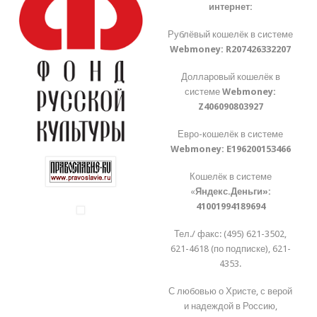
интернет:
Рублёвый кошелёк в системе
Webmoney:
R207426332207
Долларовый кошелёк в
системе
Webmoney:
Z406090803927
Евро-кошелёк в системе
Webmoney:
E196200153466
Кошелёк в системе
«
Яндекс.Деньги»:
41001994189694
Тел./ факс: (495) 621-3502,
621-4618 (по подписке), 621-
4353.
С любовью о Христе, с верой
и надеждой в Россию,