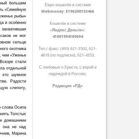
нный большим
Евро-кошелёк в системе
ать «Семейную
Webmoney:
E196200153466
 уженье рыбы»
да и особенно
Кошелёк в системе
 захватившая
«
Яндекс.Деньги»:
саков не мог
41001994189694
овном сельце
йного охотника
Тел./ факс: (495) 621-3502, 621-
, чем «Уженье
4618 (по подписке), 621-4353.
 Вскоре стали
С любовью о Христе, с верой и
шла отдельной
надеждой в Россию,
и это шумное
тве. Радости
Редакция «РД»
ющую слепоту,
о слова Осипа
онять Толстых
ми домашними
т она не над
очнив, Марина