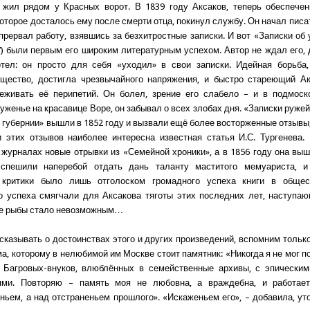
, жил рядом у Красных ворот. В 1839 году Аксаков, теперь обеспече
которое досталось ему после смерти отца, покинул службу. Он начал пис
 прервал работу, взявшись за безхитростные записки. И вот «Записки об
7) были первым его широким литературным успехом. Автор не ждал его, 
отел: он просто для себя «уходил» в свои записки. Идейная борьба,
бщество, достигла чрезвычайного напряжения, и быстро стареющий Ак
реживать её перипетий. Он болел, зрение его слабело – и в подмоск
уженье на красавице Воре, он забывал о всех злобах дня. «Записки руже
 губернии» вышли в 1852 году и вызвали ещё более восторженные отзывы
 этих отзывов наиболее интересна известная статья И.С. Тургенева.
 журналах новые отрывки из «Семейной хроники», а в 1856 году она вы
 спешили наперебой отдать дань таланту маститого мемуариста, 
 критики было лишь отголоском громадного успеха книги в общес
о успеха смягчали для Аксакова тяготы этих последних лет, наступа
ье рыбы стало невозможным…
сказывать о достоинствах этого и других произведений, вспомним тольк
, которому в нелюбимой им Москве стоит памятник: «Никогда я не мог п
, Багровых-внуков, влюблённых в семейственные архивы, с эпически
ями. Повторяю – память моя не любовна, а враждебна, и работае
ньем, а над отстраненьем прошлого». «Искаженьем его», – добавила, ут