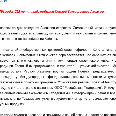
 2016
791 года, 225 лет назад, родился Сергей Тимофеевич Аксаков
нается со дня рождения Аксакова-старшего. Самобытный, истинно русс
бщественный деятель, цензор, литературный и театральный критик, мем
е и охоте, а также собирании бабочек.
х писателей и общественных деятелей славянофилов – Константина, 
е человек – симфония! Октябрьская пора заставляет нас обращаться вн
кову, так к его сыновьям или к тем певцам славянского мира, кт
традиции. Главный их продолжатель и хранитель – уфимский писатель М
ашкортостана Рустэм Хамитов вручал орден Почёта председателю 
-президенту Международного фонда славянской письменности и куль
тветном слове почётный гражданин Уфы сказал резкие слова: «Мне тр
 трудно жить в стране с названием ООО “Российская Федерация”. Я хочу 
рая сильна своими аксаковскими традициями, в которой врачи лечат и вра
тывают, а не “оказывают услуги”, художники и артисты выливают св
урный продукт».
и слова мудрого писателя и гражданина нашей страны, – ответил президе