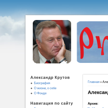
Александр Крутов
Вы здес
Главная
» Але
Биография
О жизни, о себе
Алексан
О Фонде
Навигация по сайту
Архив: