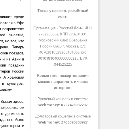
Также у нас есть расчётный
чинает среди
счёт:
исателя в Уфе
Организация «Русский Дом», ИНН
м покровителя
7702365862, КПП 770201001,
оё 70-летие,
Московский банк Сбербанка
т, но всё, что
России ОАО г. Москва, р/с
речу. Теперь
40703810538260101068, к/с
окон поездов,
30101810400000000225, БИК
 и из Азии в
044525225
кий праздник
стеров России
Кроме того, пожертвования
м. А храмовая
можно направлять и через
 и культуры,
интернет:
ковым»
Рублёвый кошелёк в системе
н бывал здесь,
Webmoney:
R207426332207
 покровителем
го должность
Долларовый кошелёк в системе
гда оно было
Webmoney:
Z406090803927
директором и