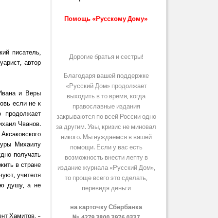
Помощь «Русскому Дому»
кий писатель,
Дорогие братья и сестры!
уарист, автор
Благодаря вашей поддержке
«Русский Дом» продолжает
Ивана и Веры
выходить в то время, когда
овь если не к
православные издания
о продолжает
закрываются по всей России одно
ихаил Чванов.
за другим. Увы, кризис не миновал
Аксаковского
никого. Мы нуждаемся в вашей
туры Михаилу
помощи. Если у вас есть
удно получать
возможность внести лепту в
жить в стране
издание журнала «Русский Дом»,
чуют, учителя
то проще всего это сделать,
ою душу, а не
переведя деньги
на карточку Сбербанка
нт Хамитов, –
№ 4279 3800 3976 0337