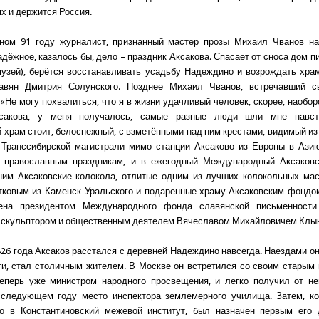
ях и держится Россия.
жном 91 году журналист, признанный мастер прозы Михаил Чванов на
адёжное, казалось бы, дело – праздник Аксакова. Спасает от сноса дом п
музей), берётся восстанавливать усадьбу Надеждино и возрождать хра
авян Дмитрия Солунского. Позднее Михаил Чванов, встречавший св
«Не могу похвалиться, что я в жизни удачливый человек, скорее, наоборо
сакова, у меня получалось, самые разные люди шли мне навст
 храм стоит, белоснежный, с взметёнными над ним крестами, видимый из 
 Транссибирской магистрали мимо станции Аксаково из Европы в Азию
о православным праздникам, и в ежегодный Международный Аксаковс
ним Аксаковские колокола, отлитые одним из лучших колокольных ма
ковым из Каменск-Уральского и подаренные храму Аксаковским фондо
ена президентом Международного фонда славянской письменности
скульптором и общественным деятелем Вячеславом Михайловичем Клы
1826 года Аксаков расстался с деревней Надеждино навсегда. Наездами о
ти, стал столичным жителем. В Москве он встретился со своим старым
еперь уже министром народного просвещения, и легко получил от не
в следующем году место инспектора землемерного училища. Затем, ко
но в Константиновский межевой институт, был назначен первым его 