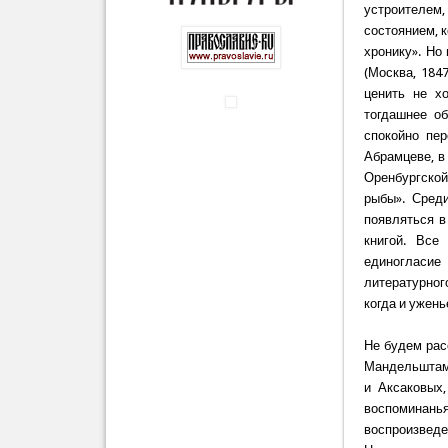
устроителем
состоянием, 
хронику». Но
(Москва, 184
ценить не х
тогдашнее о
спокойно пе
Абрамцеве, в 
Оренбургской
рыбы». Среди
появляться в
книгой. Все
единогласие
литературног
когда и ужен
Не будем рас
Мандельштама
и Аксаковых
воспоминань
воспроизведе