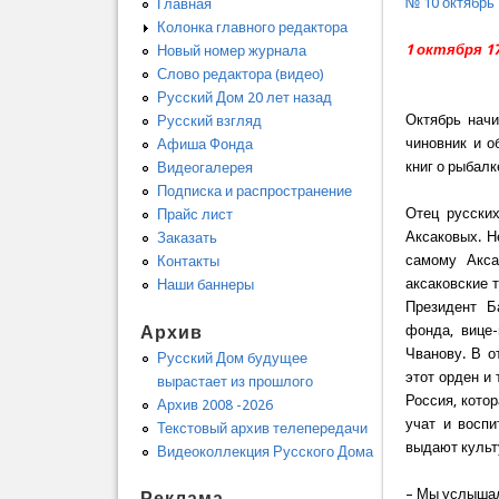
№ 10 октябрь
Главная
Колонка главного редактора
1 октября 1
Новый номер журнала
Слово редактора (видео)
Русский Дом 20 лет назад
Октябрь начи
Русский взгляд
чиновник и о
Афиша Фонда
книг о рыбалк
Видеогалерея
Подписка и распространение
Отец русски
Прайс лист
Аксаковых. Н
Заказать
самому Акса
Контакты
аксаковские 
Наши баннеры
Президент Б
Архив
фонда, вице
Чванову. В о
Русский Дом будущее
этот орден и
вырастает из прошлого
Россия, кото
Архив 2008 -2026
учат и воспи
Текстовый архив телепередачи
выдают культ
Видеоколлекция Русского Дома
– Мы услышал
Реклама