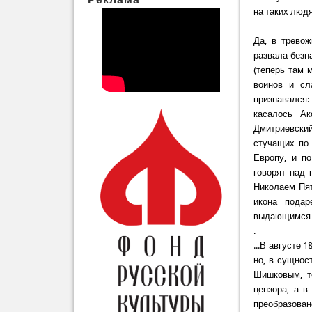
на таких люд
Да, в трево
развала безн
(теперь там 
воинов и сл
признавался: 
касалось Ак
Дмитриевский
стучащих по
Европу, и п
говорят над 
Николаем Пят
икона подар
выдающимся 
.
...В августе 
но, в сущнос
Шишковым, т
цензора, а 
преобразова