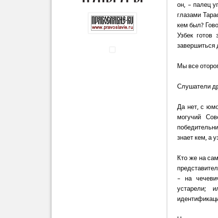
он, – палец у
глазами Тарас
кем был? Гово
Узбек готов 
завершиться 
Мы все отороп
Слушатели др
Да нет, с юм
могучий Сов
победительни
знает кем, а 
Кто же на са
представител
– на чечеви
устарели; 
идентификаци