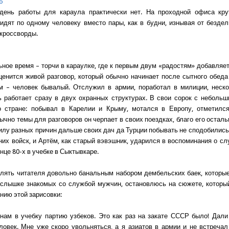
6
день работы для караула практически нет. На проходной офиса кру
идят по одному человеку вместо пары, как в будни, изнывая от безде
кроссворды.
ьное время – торчи в караулке, где к первым двум «радостям» добавляет
ценится живой разговор, который обычно начинает после сытного обеда
м – человек бывалый. Отслужил в армии, поработал в милиции, неск
ь работает сразу в двух охранных структурах. В свои сорок с неболь
о стране: побывал в Карелии и Крыму, мотался в Европу, отметился
ычно темы для разговоров он черпает в своих поездках, благо его осталь
силу разных причин дальше своих дач да Турции побывать не сподобились.
них войск, и Артём, как старый вэвэшник, ударился в воспоминания о сл
нце 80-х в учебке в Сыктывкаре.
лять читателя довольно банальным набором дембельских баек, которы
аслышке знакомых со службой мужчин, остановлюсь на сюжете, которы
нию этой зарисовки:
нам в учебку партию узбеков. Это как раз на закате СССР было! Дали
ловек. Мне уже скоро увольняться, а я азиатов в армии и не встречал 