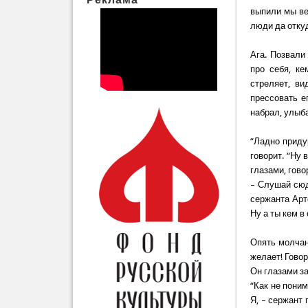
выпили мы ве
люди да откуд
Ага. Позвали 
про себя, ке
стреляет, ви
прессовать е
набрал, улыба
“Ладно придур
говорит. “Ну 
глазами, гово
– Слушай сюда
сержанта Арт
Ну а ты кем в
Опять молчани
желает! Говор
Он глазами за
“Как не пони
Я, – сержант