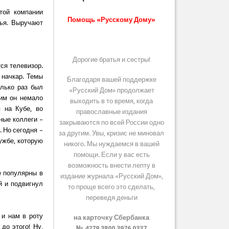
той компании
Помощь «Русскому Дому»
лья. Выручают
Дорогие братья и сестры!
ся телевизор.
 начкар. Темы
Благодаря вашей поддержке
олько раз был
«Русский Дом» продолжает
шим он немало
выходить в то время, когда
 на Кубе, во
православные издания
ные коллеги –
закрываются по всей России одно
 Но сегодня –
за другим. Увы, кризис не миновал
ужбе, которую
никого. Мы нуждаемся в вашей
помощи. Если у вас есть
возможность внести лепту в
е популярны в
издание журнала «Русский Дом»,
й и подвигнул
то проще всего это сделать,
переведя деньги
 и нам в роту
на карточку Сбербанка
до этого! Ну,
№ 4279 3800 3976 0337