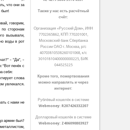
ь, что они за
в был!
Также у нас есть расчётный
счёт:
ывай, говорим,
Организация «Русский Дом», ИНН
и по сторонам
7702365862, КПП 770201001,
его вызывали,
Московский банк Сбербанка
но воды в рот
России ОАО г. Москва, р/с
40703810538260101068, к/с
30101810400000000225, БИК
ат?” – “Да”, –
044525225
: “Вот пенёк с
на себя:
Кроме того, пожертвования
ектирует слова
можно направлять и через
ом увлекался.
интернет:
Рублёвый кошелёк в системе
вать с нами не
Webmoney:
R207426332207
Долларовый кошелёк в системе
до армии был?
Webmoney:
Z406090803927
 металлистом,