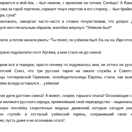
пирается в мой бок, – был панком, с ирокезом на голове. Сечёшь? А Ван
ова за горой портянок, сержант ткнул перстом в его сторону, – был брейк
ри, сука!”
заплакать, заморгал часто-часто и словно почувствовав, что допрос
для него печальным образом, жалобно мяукнул: “Узбеком был!”
ели, а потом начали ржать: “Ты понял, он узбеком был! Ха-ха-ха. Иди отс
ужно подхватили гогот Артёма, а мне стало не до смеха!
ором всё в порядке, просто почему-то подумалось мне, не оттого ли рух
етский Союз, что три русских парня на закате службы в Совет
цы гитлеровской Германии, освободительницы Европы, стали, как выя
узбек всегда оставался… узбеком!
мом деле достоин смеха? А может, скорее, горького плача? Осознающие 
и великого русского народа, променявшие своё первородство – национал
чную похлёбку скоротечных модных движений, которые сегодня уж
или «тупой» и отсталый узбекский парень, сохранивший свою н
ю, пусть даже и не осознавая этого?