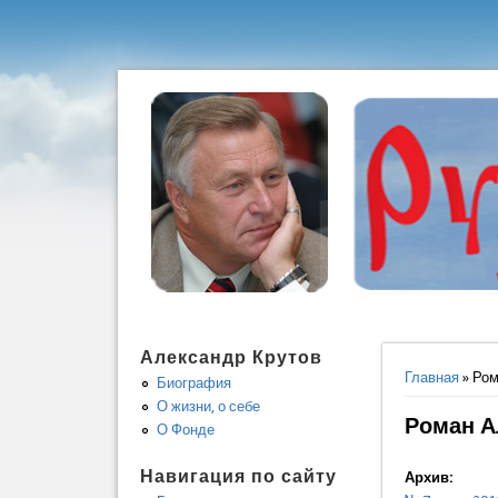
Александр Крутов
Вы здес
Главная
» Ром
Биография
О жизни, о себе
Роман Ал
О Фонде
Навигация по сайту
Архив: