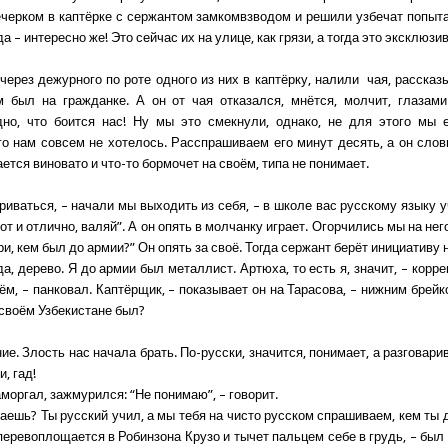
черком в каптёрке с сержантом замкомвзводом и решили узбечат попытат
а – интересно же! Это сейчас их на улице, как грязи, а тогда это эксклюзи
через дежурного по роте одного из них в каптёрку, налили чая, рассказ
м был на гражданке. А он от чая отказался, мнётся, молчит, глазам
дно, что боится нас! Ну мы это смекнули, однако, не для этого мы 
го нам совсем не хотелось. Расспрашиваем его минут десять, а он слов
ется виновато и что-то бормочет на своём, типа не понимает.
иваться, – начали мы выходить из себя, – в школе вас русскому языку уч
вот и отлично, валяй”. А он опять в молчанку играет. Огорчились мы на него
ри, кем был до армии?” Он опять за своё. Тогда сержант берёт инициативу 
, дерево. Я до армии был металлист. Артюха, то есть я, значит, – корр
ём, – панковал. Каптёрщик, – показывает он на Тарасова, – нижним брейк
 своём Узбекистане был?
е. Злость нас начала брать. По-русски, значится, понимает, а разговари
и, гад!
моргал, зажмурился: “Не понимаю”, – говорит.
маешь? Ты русский учил, а мы тебя на чисто русском спрашиваем, кем ты 
 перевоплощается в Робинзона Крузо и тычет пальцем себе в грудь, – был