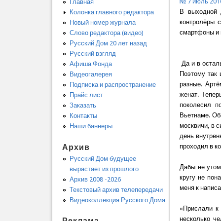
№ 7 июль 201
Главная
В выходной 
Колонка главного редактора
контролёры с
Новый номер журнала
смартфоны и 
Слово редактора (видео)
Русский Дом 20 лет назад
Русский взгляд
Да и в остал
Афиша Фонда
Поэтому так 
Видеогалерея
разные. Артё
Подписка и распространение
женат. Тепер
Прайс лист
поколесил п
Заказать
Вьетнаме. Об
Контакты
москвичи, в 
Наши баннеры
день внутрен
Архив
проходил в ко
Русский Дом будущее
Дабы не утом
вырастает из прошлого
кругу не пон
Архив 2008 -2026
меня к написа
Текстовый архив телепередачи
Видеоколлекция Русского Дома
«Прислали к 
несколько че
Реклама