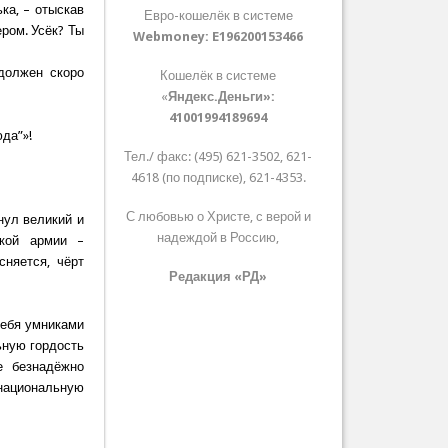
ька, – отыскав
Евро-кошелёк в системе
ером. Усёк? Ты
Webmoney:
E196200153466
 должен скоро
Кошелёк в системе
«
Яндекс.Деньги»:
41001994189694
юда”»!
Тел./ факс: (495) 621-3502, 621-
4618 (по подписке), 621-4353.
С любовью о Христе, с верой и
нул великий и
надеждой в Россию,
ской армии –
сняется, чёрт
Редакция «РД»
себя умниками
ьную гордость
е безнадёжно
ациональную