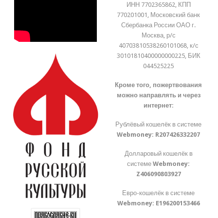
ИНН 7702365862, КПП
770201001, Московский банк
Сбербанка России ОАО г.
Москва, р/с
40703810538260101068, к/с
30101810400000000225, БИК
044525225
Кроме того, пожертвования
можно направлять и через
интернет:
Рублёвый кошелёк в системе
Webmoney:
R207426332207
Долларовый кошелёк в
системе
Webmoney:
Z406090803927
Евро-кошелёк в системе
Webmoney:
E196200153466