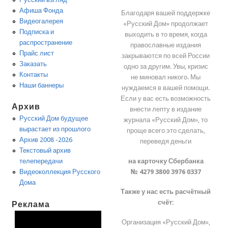
Афиша Фонда
Благодаря вашей поддержке
Видеогалерея
«Русский Дом» продолжает
Подписка и
выходить в то время, когда
распространение
православные издания
Прайс лист
закрываются по всей России
Заказать
одно за другим. Увы, кризис
Контакты
не миновал никого. Мы
Наши баннеры
нуждаемся в вашей помощи.
Если у вас есть возможность
Архив
внести лепту в издание
Русский Дом будущее
журнала «Русский Дом», то
вырастает из прошлого
проще всего это сделать,
Архив 2008 -2026
переведя деньги
Текстовый архив
на карточку Сбербанка
телепередачи
№ 4279 3800 3976 0337
Видеоколлекция Русского
Дома
Также у нас есть расчётный
счёт:
Реклама
Организация «Русский Дом»,