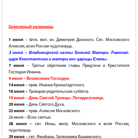
Церковный календарь
1 июня
– блгв. вел. кн. Димитрия Донского. Свт. Московского
Алексия, всея России чудотворца.
3 июня – Владимирской иконы Божией Матери. Равноап.
царя Константина и матери его царицы Елены.
7 июня
– Третье обретение главы Предтечи и Крестителя
Господня Иоанна.
9 июня – Вознесение Господне.
14 июня
– прав. Иоанна Кронштадтского.
18 июня –
Троицкая родительская суббота.
19 июня – День Святой Троицы. Пятидесятница.
20 июня
– День Святого Духа.
22 июня
– прав. Алексия Московского.
26 июня – Всех святых.
28 июня –
свт. Ионы, митр. Московского и всея России,
чудотворца.
29 июня
– свт. Феофана, Затворника Вышенского.