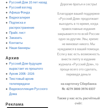
Русский Дом 20 лет назад
Дорогие братья и сестры!
Русский взгляд
Афиша Фонда
Благодаря вашей поддержке
Видеогалерея
«Русский Дом» продолжает
Подписка и
выходить в то время, когда
распространение
православные издания
Прайс лист
закрываются по всей России
Заказать
одно за другим. Увы, кризис
Контакты
не миновал никого. Мы
Наши баннеры
нуждаемся в вашей помощи.
Если у вас есть возможность
Архив
внести лепту в издание
Русский Дом будущее
журнала «Русский Дом», то
вырастает из прошлого
проще всего это сделать,
Архив 2008 -2026
переведя деньги
Текстовый архив
на карточку Сбербанка
телепередачи
№ 4279 3800 3976 0337
Видеоколлекция Русского
Дома
Также у нас есть расчётный
счёт:
Реклама