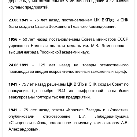
деревень, уничтожено свыше 6 миллионов зданий и 32 тысячи
крупных предприятий.
23.06.1941
– 75 лет назад постановлением ЦК ВКП(б) и СНК
была создана Ставка Верховного Главного Командования.
1956
– 60 лет назад постановлением Совета министров СССР
учреждена Большая золотая медаль им. М.В. Ломоносова –
высшая награда Российской академии наук.
24.06.1891
– 125 лет назад на товары отечественного
производства введён покровительственный таможенный тариф.
1941
– 75 лет назад решением ЦК ВКПб и СНК создан Совет по
эвакуации. До ноября 1941 из прифронтовой зоны были
эвакуированы полторы тысячи предприятий.
1941
– 75 лет назад газеты «Красная Звезда» и «Известия»
опубликовали стихотворение В.И. Лебедева-Кумача
«Священная война», положенное на музыку композитором А.В.
Александровым.