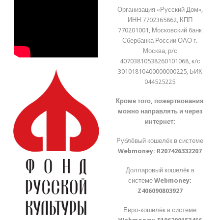
Организация «Русский Дом»,
ИНН 7702365862, КПП
770201001, Московский банк
Сбербанка России ОАО г.
Москва, р/с
40703810538260101068, к/с
30101810400000000225, БИК
044525225
Кроме того, пожертвования
можно направлять и через
интернет:
Рублёвый кошелёк в системе
Webmoney:
R207426332207
Долларовый кошелёк в
системе
Webmoney:
Z406090803927
Евро-кошелёк в системе