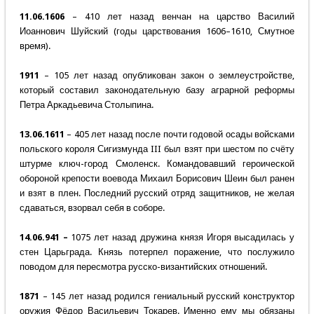
11.06.1606
– 410 лет назад венчан на царство Василий
Иоаннович Шуйский (годы царствования 1606–1610, Смутное
время).
1911
– 105 лет назад опубликован закон о землеустройстве,
который составил законодательную базу аграрной реформы
Петра Аркадьевича Столыпина.
13.06.1611
– 405 лет назад после почти годовой осады войсками
польского короля Сигизмунда III был взят при шестом по счёту
штурме ключ-город Смоленск. Командовавший героической
обороной крепости воевода Михаил Борисович Шеин был ранен
и взят в плен. Последний русский отряд защитников, не желая
сдаваться, взорвал себя в соборе.
14.06.941 –
1075 лет назад дружина князя Игоря высадилась у
стен Царьграда. Князь потерпел поражение, что послужило
поводом для пересмотра русско-византийских отношений.
1871
– 145 лет назад родился гениальный русский конструктор
оружия Фёдор Васильевич Токарев. Именно ему мы обязаны