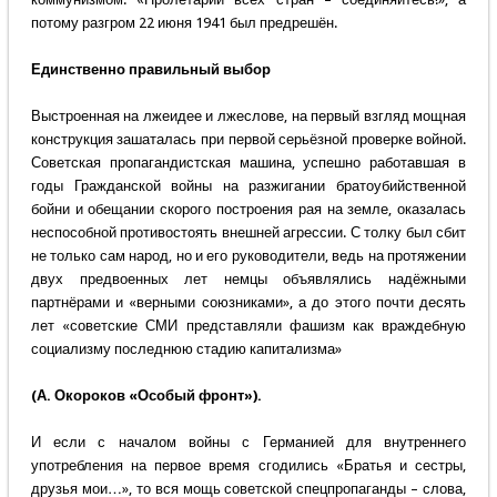
потому разгром 22 июня 1941 был предрешён.
Единственно правильный выбор
Выстроенная на лжеидее и лжеслове, на первый взгляд мощная
конструкция зашаталась при первой серьёзной проверке войной.
Советская пропагандистская машина, успешно работавшая в
годы Гражданской войны на разжигании братоубийственной
бойни и обещании скорого построения рая на земле, оказалась
неспособной противостоять внешней агрессии. С толку был сбит
не только сам народ, но и его руководители, ведь на протяжении
двух предвоенных лет немцы объявлялись надёжными
партнёрами и «верными союзниками», а до этого почти десять
лет «советские СМИ представляли фашизм как враждебную
социализму последнюю стадию капитализма»
(А. Окороков «Особый фронт»).
И если с началом войны с Германией для внутреннего
употребления на первое время сгодились «Братья и сестры,
друзья мои…», то вся мощь советской спецпропаганды – слова,