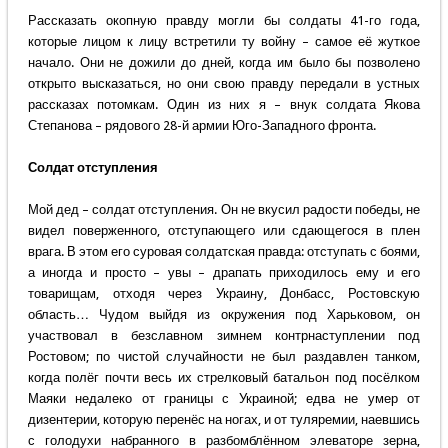
Рассказать окопную правду могли бы солдаты 41-го года,
которые лицом к лицу встретили ту войну – самое её жуткое
начало. Они не дожили до дней, когда им было бы позволено
открыто высказаться, но они свою правду передали в устных
рассказах потомкам. Один из них я – внук солдата Якова
Степанова – рядового 28-й армии Юго-Западного фронта.
Солдат отступления
Мой дед – солдат отступления. Он не вкусил радости победы, не
видел поверженного, отступающего или сдающегося в плен
врага. В этом его суровая солдатская правда: отступать с боями,
а иногда и просто – увы – драпать приходилось ему и его
товарищам, отходя через Украину, Донбасс, Ростовскую
область… Чудом выйдя из окружения под Харьковом, он
участвовал в безславном зимнем контрнаступлении под
Ростовом; по чистой случайности не был раздавлен танком,
когда полёг почти весь их стрелковый батальон под посёлком
Маяки недалеко от границы с Украиной; едва не умер от
дизентерии, которую перенёс на ногах, и от туляремии, наевшись
с голодухи набранного в разбомблённом элеваторе зерна,