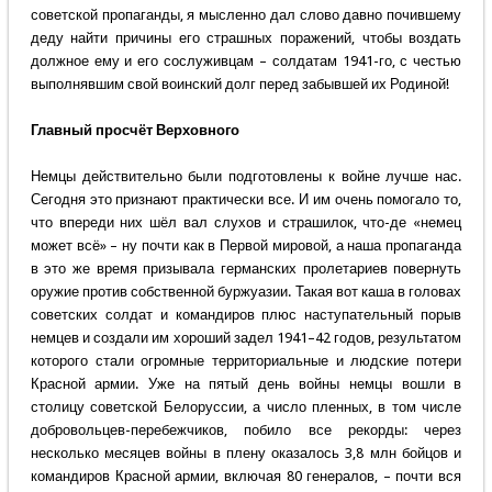
советской пропаганды, я мысленно дал слово давно почившему
деду найти причины его страшных поражений, чтобы воздать
должное ему и его сослуживцам – солдатам 1941-го, с честью
выполнявшим свой воинский долг перед забывшей их Родиной!
Главный просчёт Верховного
Немцы действительно были подготовлены к войне лучше нас.
Сегодня это признают практически все. И им очень помогало то,
что впереди них шёл вал слухов и страшилок, что-де «немец
может всё» – ну почти как в Первой мировой, а наша пропаганда
в это же время призывала германских пролетариев повернуть
оружие против собственной буржуазии. Такая вот каша в головах
советских солдат и командиров плюс наступательный порыв
немцев и создали им хороший задел 1941–42 годов, результатом
которого стали огромные территориальные и людские потери
Красной армии. Уже на пятый день войны немцы вошли в
столицу советской Белоруссии, а число пленных, в том числе
добровольцев-перебежчиков, побило все рекорды: через
несколько месяцев войны в плену оказалось 3,8 млн бойцов и
командиров Красной армии, включая 80 генералов, – почти вся