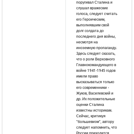
поругивал Сталина и
слушал вражеские
голоса, следует считать
его Героическим,
выполнявшим свой
долг солдата до
последнего дня войны,
несмотря на
иноземную пропаганду.
Здесь следует сказать,
что о роли Верховного
Главнокомандующего в
войне 1941-1945 годов
имели право
высказываться только
его современники -
Жуков, Василевский и
др. Их положительные
оценки Сталина
известны историкам.
Сейчас, критикуя
"большевизм", автору
следует напомнить, что
России приходится