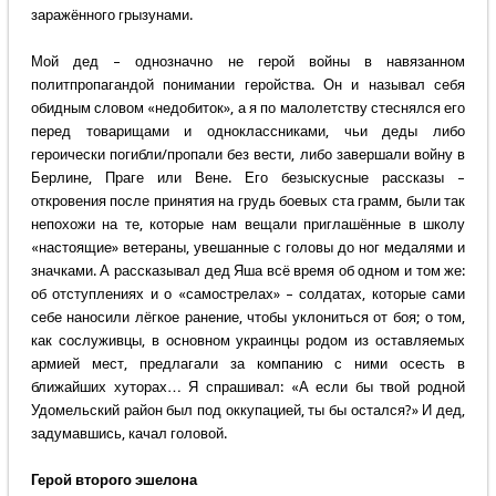
заражённого грызунами.
Мой дед – однозначно не герой войны в навязанном
политпропагандой понимании геройства. Он и называл себя
обидным словом «недобиток», а я по малолетству стеснялся его
перед товарищами и одноклассниками, чьи деды либо
героически погибли/пропали без вести, либо завершали войну в
Берлине, Праге или Вене. Его безыскусные рассказы –
откровения после принятия на грудь боевых ста грамм, были так
непохожи на те, которые нам вещали приглашённые в школу
«настоящие» ветераны, увешанные с головы до ног медалями и
значками. А рассказывал дед Яша всё время об одном и том же:
об отступлениях и о «самострелах» – солдатах, которые сами
себе наносили лёгкое ранение, чтобы уклониться от боя; о том,
как сослуживцы, в основном украинцы родом из оставляемых
армией мест, предлагали за компанию с ними осесть в
ближайших хуторах… Я спрашивал: «А если бы твой родной
Удомельский район был под оккупацией, ты бы остался?» И дед,
задумавшись, качал головой.
Герой второго эшелона