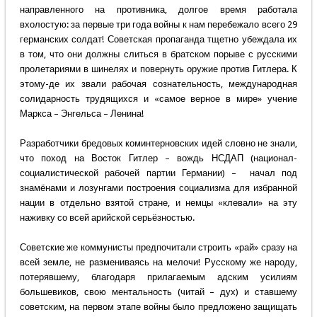
направленного на противника, долгое время работала
вхолостую: за первые три года войны к нам перебежало всего 29
германских солдат! Советская пропаганда тщетно убеждала их
в том, что они должны слиться в братском порыве с русскими
пролетариями в шинелях и повернуть оружие против Гитлера. К
этому-де их звали рабочая сознательность, международная
солидарность трудящихся и «самое верное в мире» учение
Маркса – Энгельса – Ленина!
Разработчики бредовых коминтерновских идей словно не знали,
что поход на Восток Гитлер – вождь НСДАП (национал-
социалистической рабочей партии Германии) – начал под
знамёнами и лозунгами построения социализма для избранной
нации в отдельно взятой стране, и немцы «клевали» на эту
наживку со всей арийской серьёзностью.
Советские же коммунисты предпочитали строить «рай» сразу на
всей земле, не размениваясь на мелочи! Русскому же народу,
потерявшему, благодаря прилагаемым адским усилиям
большевиков, свою ментальность (читай – дух) и ставшему
советским, на первом этапе войны было предложено защищать