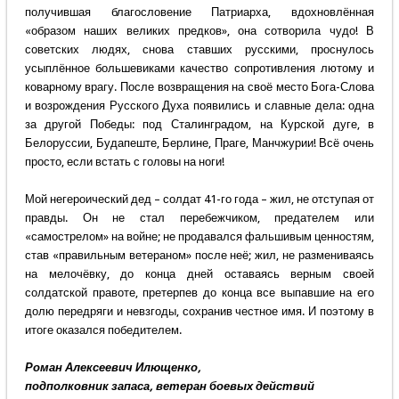
получившая благословение Патриарха, вдохновлённая
«образом наших великих предков», она сотворила чудо! В
советских людях, снова ставших русскими, проснулось
усыплённое большевиками качество сопротивления лютому и
коварному врагу. После возвращения на своё место Бога-Слова
и возрождения Русского Духа появились и славные дела: одна
за другой Победы: под Сталинградом, на Курской дуге, в
Белоруссии, Будапеште, Берлине, Праге, Манчжурии! Всё очень
просто, если встать с головы на ноги!
Мой негероический дед – солдат 41-го года – жил, не отступая от
правды. Он не стал перебежчиком, предателем или
«самострелом» на войне; не продавался фальшивым ценностям,
став «правильным ветераном» после неё; жил, не размениваясь
на мелочёвку, до конца дней оставаясь верным своей
солдатской правоте, претерпев до конца все выпавшие на его
долю передряги и невзгоды, сохранив честное имя. И поэтому в
итоге оказался победителем.
Роман Алексеевич Илющенко,
подполковник запаса, ветеран боевых действий