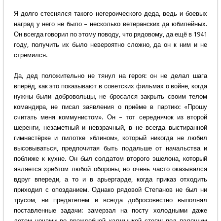
Я долго стеснялся такого негероического деда, ведь и боевых
наград у него не было – несколько ветеранских да юбилейных.
Он всегда говорил по этому поводу, что рядовому, да ещё в 1941
году, получить их было невероятно сложно, да он к ним и не
стремился.
Да, дед положительно не тянул на героя: он не делал шага
вперёд, как это показывают в советских фильмах о войне, когда
нужны были добровольцы, не бросался закрыть своим телом
командира, не писал заявления о приёме в партию: «Прошу
считать меня коммунистом». Он – тот середнячок из второй
шеренги, незаметный и невзрачный, в не всегда выстиранной
гимнастёрке и пилотке «блином», который никогда не любил
высовываться, предпочитая быть подальше от начальства и
поближе к кухне. Он был солдатом второго эшелона, который
является хребтом любой обороны, но очень часто оказывался
вдруг впереди, а то и в арьергарде, когда приказ отходить
приходил с опозданием. Однако рядовой Степанов не был ни
трусом, ни предателем и всегда добросовестно выполнял
поставленные задачи: замерзал на посту холодными даже
летом ночами во враждебной калмыцкой степи; под палящим