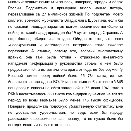
многочисленные памятники во всех, наверное, городах и сёлах
России. Подсчитано и примерное число наших потерь,
перевалившее за 27 миллионов жизней! По подсчётам моего
коллеги, военного журналиста Владислава Шурыгина, если бы
по Красной площади парадным шагом прошли все погибшие на
войне, то такой парад проходил бы 19 суток подряд! Страшно. А
ещё больно, обидно и… стыдно. Обидно от того, что наша
«несокрушимая и легендарная» потерпела тогда тяжёлое
поражение! А стыдно, потому что, вопреки многолетнему
вранью, она таки была готова к отражению внезапного
нападения (информации у руководства страны о нём было
предостаточно); и встретила она врага отнюдь не без оружия (у
Красной армии перед войной было 25 784 танка, из них
большинство в западных ВО. Гитлер же смог собрать всего 3 865
панцеров) и совсем не обезглавленной: к 22 июня 1941 года в
РККА насчитывалось 680 тысяч командиров (у немцев на тот же
период во всём вермахте было менее 148 тысяч офицеров).
Поверьте, продолжать подобную убийственную статистику мне
не доставляет удовольствия, но ведь если бы народу
рассказали своевременно всю правду, то не нужно было бы
сегодня искать иголку в стоге сена!