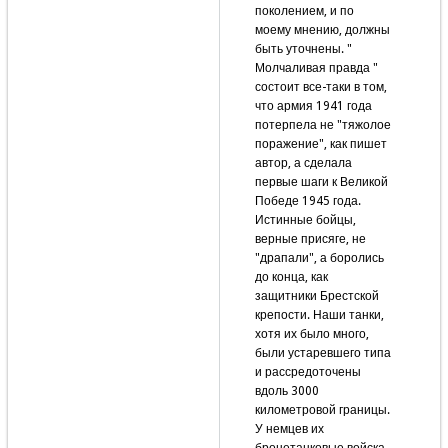
поколением, и по
моему мнению, должны
быть уточнены. "
Молчаливая правда "
состоит все-таки в том,
что армия 1941 года
потерпела не "тяжолое
поражение", как пишет
автор, а сделала
первые шаги к Великой
Победе 1945 года.
Истинные бойцы,
верные присяге, не
"драпали", а боролись
до конца, как
защитники Брестской
крепости. Наши танки,
хотя их было много,
были устаревшего типа
и рассредоточены
вдоль 3000
километровой границы.
У немцев их