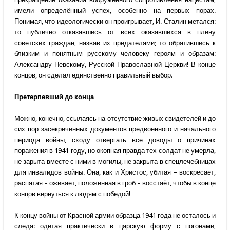
имели определённый успех, особенно на первых порах.
Понимая, что идеологически он проигрывает, И. Сталин метался:
то публично отказавшись от всех оказавшихся в плену
советских граждан, назвав их предателями; то обратившись к
близким и понятным русскому человеку героям и образам:
Александру Невскому, Русской Православной Церкви! В конце
концов, он сделал единственно правильный выбор.
Претерпевший до конца
Можно, конечно, ссылаясь на отсутствие живых свидетелей и до
сих пор засекреченных документов предвоенного и начального
периода войны, сходу отвергать все доводы о причинах
поражения в 1941 году, но окопная правда тех солдат не умерла,
не зарыта вместе с ними в могилы, не закрыта в спецлечебницах
для инвалидов войны. Она, как и Христос, убитая – воскресает,
распятая – оживает, положенная в гроб – восстаёт, чтобы в конце
концов вернуться к людям с победой!
К концу войны от Красной армии образца 1941 года не осталось и
следа: одетая практически в царскую форму с погонами,