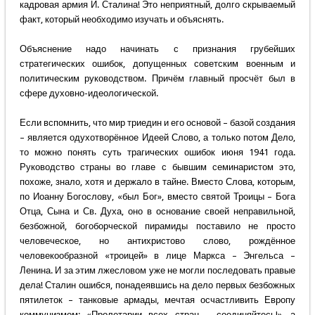
кадровая армия И. Сталина! Это неприятный, долго скрываемый
факт, который необходимо изучать и объяснять.
Объяснение надо начинать с признания грубейших
стратегических ошибок, допущенных советским военным и
политическим руководством. Причём главный просчёт был в
сфере духовно-идеологической.
Если вспомнить, что мир триедин и его основой – базой создания
– является одухотворённое Идеей Слово, а только потом Дело,
то можно понять суть трагических ошибок июня 1941 года.
Руководство страны во главе с бывшим семинаристом это,
похоже, знало, хотя и держало в тайне. Вместо Слова, которым,
по Иоанну Богослову, «был Бог», вместо святой Троицы – Бога
Отца, Сына и Св. Духа, оно в основание своей неправильной,
безбожной, богоборческой пирамиды поставило не просто
человеческое, но антихристово слово, рождённое
человекообразной «троицей» в лице Маркса – Энгельса –
Ленина. И за этим лжесловом уже не могли последовать правые
дела! Сталин ошибся, понадеявшись на дело первых безбожных
пятилеток – танковые армады, мечтая осчастливить Европу
коммунизмом: «Пролетарии всех стран – соединяйтесь!», а