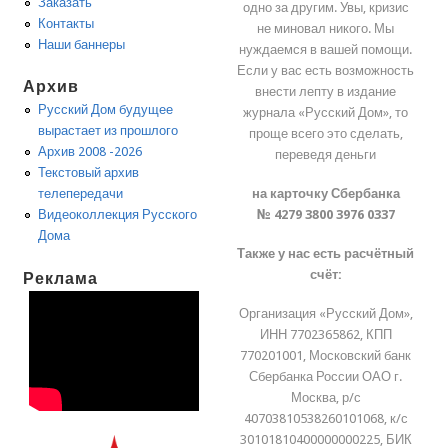
Заказать
одно за другим. Увы, кризис
Контакты
не миновал никого. Мы
Наши баннеры
нуждаемся в вашей помощи.
Если у вас есть возможность
Архив
внести лепту в издание
Русский Дом будущее
журнала «Русский Дом», то
вырастает из прошлого
проще всего это сделать,
Архив 2008 -2026
переведя деньги
Текстовый архив
на карточку Сбербанка
телепередачи
№ 4279 3800 3976 0337
Видеоколлекция Русского
Дома
Также у нас есть расчётный
счёт:
Реклама
Организация «Русский Дом»,
ИНН 7702365862, КПП
770201001, Московский банк
Сбербанка России ОАО г.
Москва, р/с
40703810538260101068, к/с
30101810400000000225, БИК