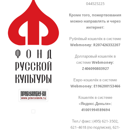
044525225
Кроме того, пожертвования
можно направлять и через
интернет:
Рублёвый кошелёк в системе
Webmoney:
R207426332207
Долларовый кошелёк в
системе
Webmoney:
Z406090803927
Евро-кошелёк в системе
Webmoney:
E196200153466
Кошелёк в системе
«
Яндекс.Деньги»:
41001994189694
Тел./ факс: (495) 621-3502,
621-4618 (по подписке), 621-