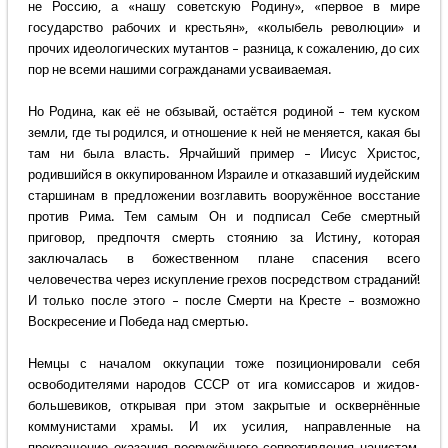
не Россию, а «нашу советскую Родину», «первое в мире
государство рабочих и крестьян», «колыбель революции» и
прочих идеологических мутантов – разница, к сожалению, до сих
пор не всеми нашими согражданами усваиваемая.
Но Родина, как её не обзывай, остаётся родиной – тем куском
земли, где ты родился, и отношение к ней не меняется, какая бы
там ни была власть. Ярчайший пример – Иисус Христос,
родившийся в оккупированном Израиле и отказавший иудейским
старшинам в предложении возглавить вооружённое восстание
против Рима. Тем самым Он и подписал Себе смертный
приговор, предпочтя смерть стоянию за Истину, которая
заключалась в божественном плане спасения всего
человечества через искупление грехов посредством страданий!
И только после этого – после Смерти на Кресте – возможно
Воскресение и Победа над смертью.
Немцы с началом оккупации тоже позиционировали себя
освободителями народов СССР от ига комиссаров и жидов-
большевиков, открывая при этом закрытые и осквернённые
коммунистами храмы. И их усилия, направленные на
прекращение оказания вооружённого сопротивления нацистам,