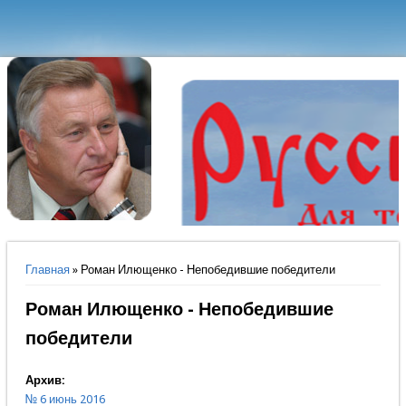
Вы здесь
Главная
» Роман Илющенко - Непобедившие победители
Роман Илющенко - Непобедившие
победители
Архив:
№ 6 июнь 2016