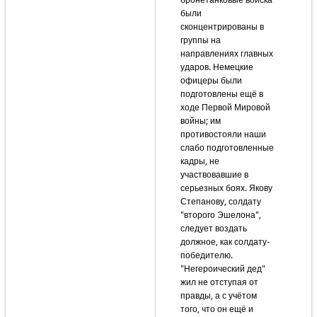
бронетанковые войска
были
сконцентрированы в
группы на
направлениях главных
ударов. Немецкие
офицеры были
подготовлены ещё в
ходе Первой Мировой
войны; им
противостояли наши
слабо подготовленные
кадры, не
участвовавшие в
серьезных боях. Якову
Степанову, солдату
"второго Эшелона",
следует воздать
должное, как солдату-
победителю.
"Негероический дед"
жил не отступая от
правды, а с учётом
того, что он ещё и