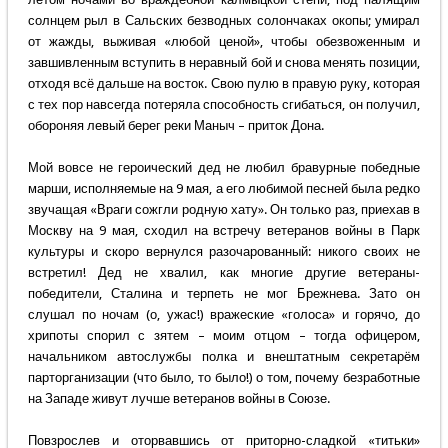
солнцем рыл в Сальских безводных солончаках окопы; умирал
от жажды, выживая «любой ценой», чтобы обезвоженным и
завшивленным вступить в неравный бой и снова менять позиции,
отходя всё дальше на восток. Свою пулю в правую руку, которая
с тех пор навсегда потеряла способность сгибаться, он получил,
обороняя левый берег реки Маныч – приток Дона.
Мой вовсе не героический дед не любил бравурные победные
марши, исполняемые на 9 мая, а его любимой песней была редко
звучащая «Враги сожгли родную хату». Он только раз, приехав в
Москву на 9 мая, сходил на встречу ветеранов войны в Парк
культуры и скоро вернулся разочарованный: никого своих не
встретил! Дед не хвалил, как многие другие ветераны-
победители, Сталина и терпеть не мог Брежнева. Зато он
слушал по ночам (о, ужас!) вражеские «голоса» и горячо, до
хрипоты спорил с зятем – моим отцом – тогда офицером,
начальником автослужбы полка и внештатным секретарём
парторганизации (что было, то было!) о том, почему безработные
на Западе живут лучше ветеранов войны в Союзе.
Повзрослев и оторвавшись от приторно-сладкой «титьки»