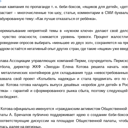
6
ая кампания по пропаганде т. н. беби-боксов, «ящиков для детей», «дет
растает – многочисленные ток-шоу, статьи, комментарии в СМИ буквал
абуированную тему: «Как лучше отказаться от ребёнка».
перемалывание неприятной темы в «нужном ключе» делают своё дело
я чувство опасности, снижается уровень тревоги. Процент жалостли
проведении опросов выбирать «меньшее из двух зол», сохраняется на пр
адром остаётся негативный опыт других стран, где такие «ящики» уже вве
глава Ассоциации управляющих компаний Перми, соучредитель Пермск
тбола, директор ЖКФ «Звезда» Елена Котова решила начать но
 металлических контейнеров для складывания туда «невостребованны
назвала свой проект «Колыбель надежды» и стала продвигать его по 
час Котова готова наладить выпуск дешёвых «коробок для детей» в Рос
тяка» – гарантий и сформированного рынка сбыта, поэтому следующе
госбюджет.
 Котова официально именуется «гражданским активистом Общественной 
латы А. Бречалов публично поддерживает идею о создании бэби-бокс
соответствующие дискуссии на площадке Общественной палаты, чтобы
лась далее на регионы».