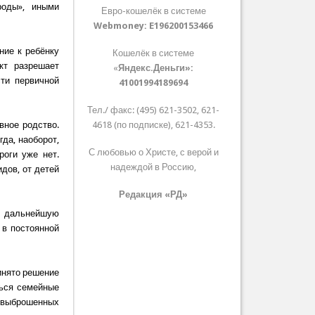
роды», иными
Евро-кошелёк в системе
Webmoney:
E196200153466
ние к ребёнку
Кошелёк в системе
кт разрешает
«
Яндекс.Деньги»:
сти первичной
41001994189694
Тел./ факс: (495) 621-3502, 621-
вное родство.
4618 (по подписке), 621-4353.
да, наоборот,
С любовью о Христе, с верой и
роги уже нет.
надеждой в Россию,
дов, от детей
Редакция «РД»
го дальнейшую
 в постоянной
инято решение
ться семейные
 выброшенных