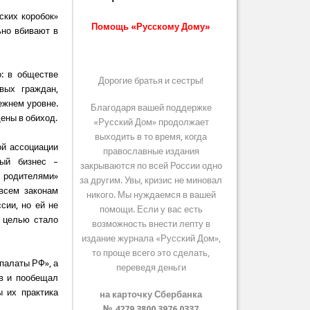
ских коробок»
Помощь «Русскому Дому»
ьно вбивают в
: в обществе
Дорогие братья и сестры!
вых граждан,
ежнем уровне.
Благодаря вашей поддержке
дены в обиход.
«Русский Дом» продолжает
выходить в то время, когда
ой ассоциации
православные издания
вый бизнес –
закрываются по всей России одно
х родителями»
за другим. Увы, кризис не миновал
всем законам
никого. Мы нуждаемся в вашей
сии, но ей не
помощи. Если у вас есть
й целью стало
возможность внести лепту в
издание журнала «Русский Дом»,
то проще всего это сделать,
палаты РФ», а
переведя деньги
ов и пообещал
 их практика
на карточку Сбербанка
№ 4279 3800 3976 0337