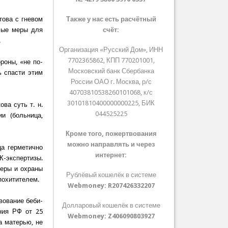
това с гневом
Также у нас есть расчётный
мые меры для
счёт:
.
Организация «Русский Дом», ИНН
7702365862, КПП 770201001,
роны, «не по-
Московский банк Сбербанка
ь спасти этим
России ОАО г. Москва, р/с
40703810538260101068, к/с
30101810400000000225, БИК
ва суть т. н.
044525225
и (больница,
Кроме того, пожертвования
можно направлять и через
а герметично
интернет:
экспертизы.
меры и охраны
Рублёвый кошелёк в системе
похитителем.
Webmoney:
R207426332207
вование беби-
Долларовый кошелёк в системе
ения РФ от 25
Webmoney:
Z406090803927
а матерью, не