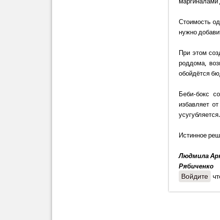
маргиналами 
Стоимость од
нужно добави
При этом соз
роддома, во
обойдётся бю
Беби-бокс с
избавляет от
усугубляется
Истинное реш
Людмила Ар
Рябиченко
Войдите
чт