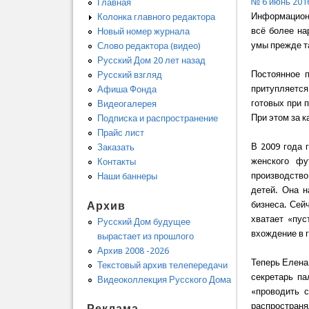
№ 6 июнь 201
Главная
Информационн
Колонка главного редактора
всё более на
Новый номер журнала
умы прежде т
Слово редактора (видео)
Русский Дом 20 лет назад
Постоянное 
Русский взгляд
притупляетс
Афиша Фонда
готовых при 
Видеогалерея
При этом за к
Подписка и распространение
Прайс лист
В 2009 года 
Заказать
женского фу
Контакты
производство
Наши баннеры
детей. Она 
Архив
бизнеса. Сей
хватает «пус
Русский Дом будущее
вхождение в 
вырастает из прошлого
Архив 2008 -2026
Теперь Елена
Текстовый архив телепередачи
секретарь па
Видеоколлекция Русского Дома
«проводить 
распространя
Реклама