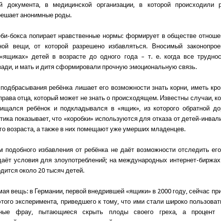
й документа, в медицинской организации, в которой происходили 
решает анонимные роды.
би-бокса попирает нравственные нормы: формирует в обществе отноше
ной вещи, от которой разрешено избавляться. Вносимый законопрое
«ящиках» детей в возрасте до одного года – т. е. когда все трудно
зади, и мать и дитя сформировали прочную эмоциональную связь.
подбрасывания ребёнка лишает его возможности знать корни, иметь кро
рава отца, который может не знать о происходящем. Известны случаи, ког
ищался ребёнок и подкладывался в «ящик», из которого обратной до
тика показывает, что «коробки» используются для отказа от детей-инвали
го возраста, а также в них помещают уже умерших младенцев.
 подобного избавления от ребёнка не даёт возможности отследить е
даёт условия для злоупотреблений; на международных интернет-биржах
дится около 20 тысяч детей.
мая вещь: в Германии, первой внедрившей «ящики» в 2000 году, сейчас пр
 этого эксперимента, приведшего к тому, что ими стали широко пользова
йные фрау, пытающиеся скрыть плоды своего греха, а процент