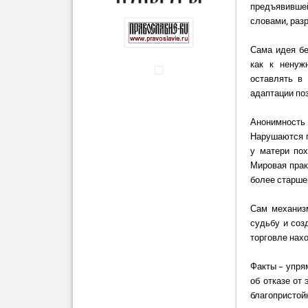
предъявивше
словами, раз
Сама идея бе
как к ненуж
оставлять в 
адаптации по
Анонимность 
Нарушаются п
у матери пох
Мировая прак
более старше
Сам механизм
судьбу и соз
торговле нахо
Факты – упря
об отказе от
благопристо