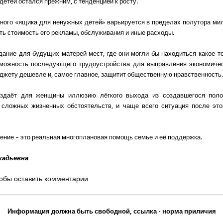
детей остался прежним, с тенденцией к росту.
ного «ящика для ненужных детей» варьируется в пределах полутора мил
ть стоимость его рекламы, обслуживания и иные расходы.
дание для будущих матерей мест, где они могли бы находиться какое-т
зможность последующего трудоустройства для выправления экономичес
джету дешевле и, самое главное, защитит общественную нравственность
оздаёт для женщины иллюзию лёгкого выхода из создавшегося поло
 сложных жизненных обстоятельств, и чаще всего ситуация после эт
.
ение – это реальная многоплановая помощь семье и её поддержка.
кадьевна
обы оставить комментарии
Информация должна быть свободной, ссылка - норма приличия