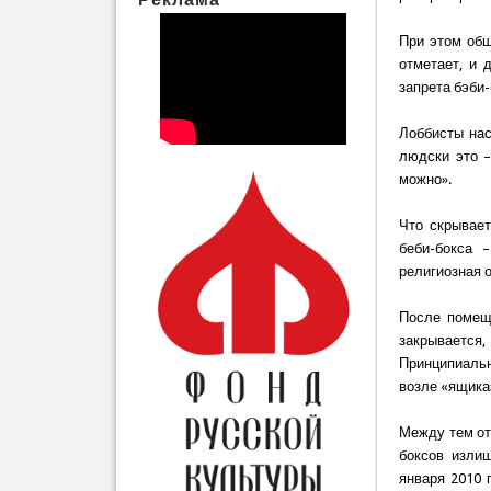
При этом общ
отметает, и
запрета бэби-
Лоббисты нас
людски это –
можно».
Что скрывает
беби-бокса 
религиозная о
После помещ
закрываетс
Принципиальн
возле «ящика
Между тем от
боксов излиш
января 2010 