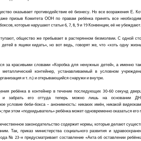
ество оказывает противодействие её бизнесу. Но все возражения Е. Ко
 даже призыв Комитета ООН по правам ребёнка принять все необходи
боксов, которые нарушают статьи 6, 7, 8, 9 и 19 Конвенции, её не убеждают
тупают, общество же пребывает в растерянном безмолвии. С одной сто
 детей в ящики кидать», но вот ведь, говорят же, что «хоть одну жизн
ся за красивыми словами «Коробка для ненужных детей», а именно тако
– металлический контейнер, устанавливаемый в условном учреждени
рганизация и т. п.) и открывающийся снаружи и внутри.
ения ребёнка в контейнер в течение последующих 30-60 секунд дверц
я, и забрать его оттуда теперь можно лишь на основании ДНК-
ое условие беби-бокса – анонимность: никаких имён, никакой видеока
»; при этом «подкидыватель» ребёнка может одновременно оказаться его 
ечественное законодательство содержит нормы, которые делают сущест
ним. Так, приказ министерства социального развития и здравоохран
года № 23-н предусматривает составление «Акта об оставлении ребёнк