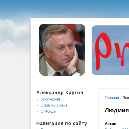
Александр Крутов
Вы здес
Главная
» Люд
Биография
О жизни, о себе
Людмила
О Фонде
Навигация по сайту
Архив: