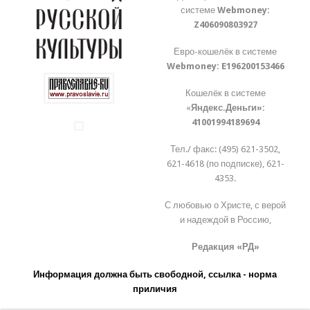
системе
Webmoney:
Z406090803927
Евро-кошелёк в системе
Webmoney:
E196200153466
Кошелёк в системе
«
Яндекс.Деньги»:
41001994189694
Тел./ факс: (495) 621-3502,
621-4618 (по подписке), 621-
4353.
С любовью о Христе, с верой
и надеждой в Россию,
Редакция «РД»
Информация должна быть свободной, ссылка - норма
приличия