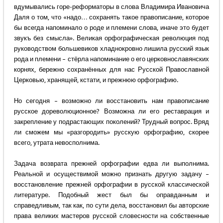
вдумывались горе-реформаторы в слова Владимира Ивановича
Даля о том, что «надо… сохранять такое правописание, которое
бы всегда напоминало о роде и племени слова, иначе это будет
звукъ без смысла». Великая орфографическая революция под
руководством большевиков хладнокровно лишила русский язык
рода и племени – стёрла напоминание о его церковнославянских
корнях, бережно сохранённых для нас Русской Православной
Церковью, хранящей, кстати, и прежнюю орфографию.
Но сегодня – возможно ли восстановить нам правописание
русское дореволюционное? Возможна ли его реставрация и
закрепление у подрастающих поколений? Трудный вопрос. Вряд
ли сможем мы «разгородить» русскую орфографию, скорее
всего, утрата невосполнима.
Задача возврата прежней орфографии едва ли выполнима.
Реальной и осуществимой можно признать другую задачу –
восстановление прежней орфографии в русской классической
литературе. Подобный жест был бы оправданным и
справедливым, так как, по сути дела, восстановил бы авторские
права великих мастеров русской словесности на собственные