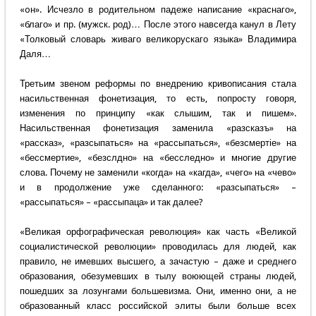
«oн». Исчезло в родительном падеже написание «краснаго»,
«благо» и пр. (мужск. род)… После этого навсегда канул в Лету
«Толковый словарь живаго великорускаго языка» Владимира
Даля…
Третьим звеном реформы по внедрению кривописания стала
насильственная фонетизация, то есть, попросту говоря,
изменения по принципу «как слышим, так и пишем».
Насильственная фонетизация заменила «разсказъ» на
«рассказ», «разсыпаться» на «рассыпаться», «безсмертіе» на
«бессмертие», «безслдно» на «бесследно» и многие другие
слова. Почему не заменили «когда» на «кагда», «чего» на «чево»
и в продолжение уже сделанного: «разсыпаться» –
«рассыпаться» – «рассыпаца» и так далее?
«Великая орфографическая революция» как часть «Великой
социалистической революции» проводилась для людей, как
правило, не имевших высшего, а зачастую – даже и среднего
образования, обезумевших в тылу воюющей страны людей,
пошедших за лозунгами большевизма. Они, именно они, а не
образованный класс российской элиты были больше всех