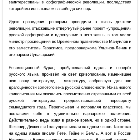
заинтересованы в орфографической революции, последствия
которой мы испытываем на себе до сих пор.
Идею проведения реформы проводили в жизнь деятели
революции, отыскавшие отвергнутый ранее проект «упрощения»
русской орфографии и вдохнувшие в него жизнь, в том числе
министр просвещения во Временном правительстве Мануйлов и
его заместитель Герасимов, предсовнаркома Ульянов-Ленин и
его нарком Луначарский.
Революционный буран, пробушевавший вдоль и поперёк
русского языка, произвёл на свет кривописание, изменившее
всю нашу литературу, – литературу, собравшую для нас
драгоценности золотого века русской словесности. Из-за нового
кривописания мы оказались преемственно отрезанными от всей
русской литературы, предшествовавшей перевороту
семнадцатого года. Переписывая и исправляя классиков, мы
поставили себя в удивительно варварское положение.
Действительно, ведь живя в разное время, но в одной стране,
Шекспир, Диккенс и Голсуорси писали на одном языке. Также как
на одном языке писали Гёте, Гейне и Бёлль. А вот в России
Некрасов и Есенин писали уже на разных. В нашей стране –