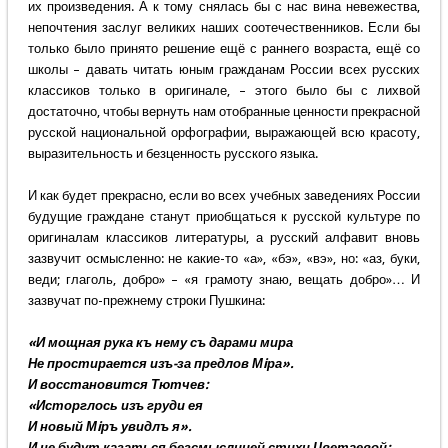
их произведения. А к тому снялась бы с нас вина невежества,
непочтения заслуг великих наших соотечественников. Если бы
только было принято решение ещё с раннего возраста, ещё со
школы – давать читать юным гражданам России всех русских
классиков только в оригинале, – этого было бы с лихвой
достаточно, чтобы вернуть нам отобранные ценности прекрасной
русской национальной орфографии, выражающей всю красоту,
выразительность и безценность русского языка.
И как будет прекрасно, если во всех учебных заведениях России
будущие граждане станут приобщаться к русской культуре по
оригиналам классиков литературы, а русский алфавит вновь
зазвучит осмысленно: не какие-то «а», «бэ», «вэ», но: «аз, буки,
веди; глаголь, добро» – «я грамоту знаю, вещать добро»… И
зазвучат по-прежнему строки Пушкина:
«И мощная рука къ нему съ дарами мира
Не простирается изъ-за предлов Мiра».
И восстановится Тютчев:
«Исторглось изъ груди ея
И новый Мiръ увидлъ я».
И не будут казаться безсмыслицей стихи Цветаевой: