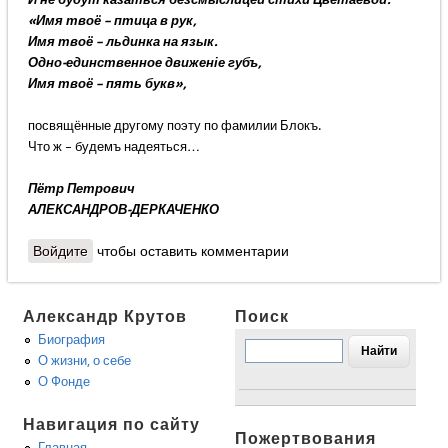
«Имя твоё – птица в рук,
Имя твоё – льдинка на язык.
Одно-единственное движеніе губъ,
Имя твоё – пять букв»,
посвящённые другому поэту по фамилии Блокъ.
Что ж – будемъ надеяться…
Пётр Петрович
АЛЕКСАНДРОВ-ДЕРКАЧЕНКО
Войдите
чтобы оставить комментарии
Александр Крутов
Поиск
Биография
О жизни, о себе
О Фонде
Навигация по сайту
Пожертвования
Главная