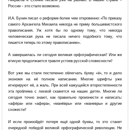
России – это стало возможно.
И.А. Бунин писал о реформе более чем откровенно: «По приказу
самого Архангела Михаила никогда не приму большевистского
правописания. Уж хотя бы по одному тому, что никогда
человеческая рука не писала ничего подобного тому, что
пишется теперь по этому правописанию».
А завершилась ли сегодня великая орфографическая? Или же
втихую продолжается травля устоев русской словесности?
Вот уже мы стали постепенно облегчать букву «ё», то и дело
экономя на её полном написании. Многие шрифты уже
игнорируют её, а жаль. При всей кажущейся второстепенности
эта проблема с лихвой скажется на наших детях. Многие ли
сегодня точно знают, как правильно произнести и написать:
«афёра» или «афера», «манёвры» или «маневры» и другие
схожести?
И если произойдёт потеря ещё одной буквы, то это станет
очередной победой великой орфографической революции. Не