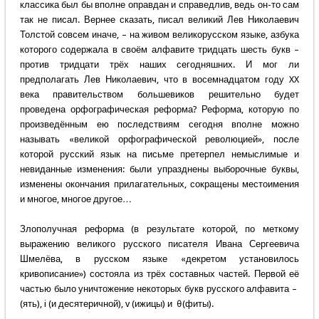
классика был бы вполне оправдан и справедлив, ведь он-то сам
так не писал. Вернее сказать, писал великий Лев Николаевич
Толстой совсем иначе, – на живом великорусском языке, азбука
которого содержала в своём алфавите тридцать шесть букв –
против тридцати трёх наших сегодняшних. И мог ли
предполагать Лев Николаевич, что в восемнадцатом году XX
века правительством большевиков решительно будет
проведена орфографическая реформа? Реформа, которую по
произведённым ею последствиям сегодня вполне можно
называть «великой орфографической революцией», после
которой русский язык на письме претерпел немыслимые и
невиданные изменения: были упразднены выборочные буквы,
изменены окончания прилагательных, сокращены местоимения
и многое, многое другое…
Злополучная реформа (в результате которой, по меткому
выражению великого русского писателя Ивана Сергеевича
Шмелёва, в русском языке «декретом установилось
кривописание») состояла из трёх составных частей. Первой её
частью было уничтожение некоторых букв русского алфавита –
(ять), i (и десятеричной), v (ижицы) и θ(фиты).