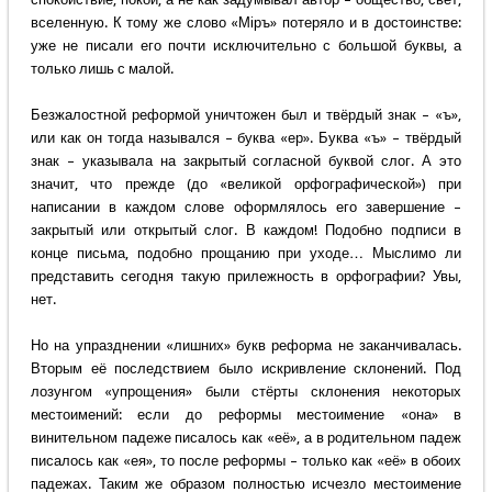
вселенную. К тому же слово «Мiръ» потеряло и в достоинстве:
уже не писали его почти исключительно с большой буквы, а
только лишь с малой.
Безжалостной реформой уничтожен был и твёрдый знак – «ъ»,
или как он тогда назывался – буква «ер». Буква «ъ» – твёрдый
знак – указывала на закрытый согласной буквой слог. А это
значит, что прежде (до «великой орфографической») при
написании в каждом слове оформлялось его завершение –
закрытый или открытый слог. В каждом! Подобно подписи в
конце письма, подобно прощанию при уходе… Мыслимо ли
представить сегодня такую прилежность в орфографии? Увы,
нет.
Но на упразднении «лишних» букв реформа не заканчивалась.
Вторым её последствием было искривление склонений. Под
лозунгом «упрощения» были стёрты склонения некоторых
местоимений: если до реформы местоимение «она» в
винительном падеже писалось как «её», а в родительном падеж
писалось как «ея», то после реформы – только как «её» в обоих
падежах. Таким же образом полностью исчезло местоимение