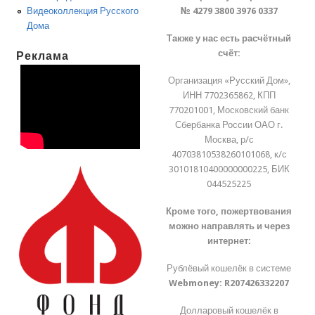
№ 4279 3800 3976 0337
Видеоколлекция Русского
Дома
Также у нас есть расчётный
счёт:
Реклама
Организация «Русский Дом»,
ИНН 7702365862, КПП
770201001, Московский банк
Сбербанка России ОАО г.
Москва, р/с
40703810538260101068, к/с
30101810400000000225, БИК
044525225
Кроме того, пожертвования
можно направлять и через
интернет:
Рублёвый кошелёк в системе
Webmoney:
R207426332207
Долларовый кошелёк в