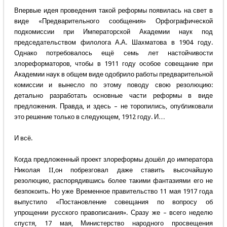
Впервые идея проведения такой реформы появилась на свет в
виде «Предварительного сообщения» Орфографической
подкомиссии при Императорской Академии наук под
председательством филолога А.А. Шахматова в 1904 году.
Однако потребовалось ещё семь лет настойчивости
злореформаторов, чтобы в 1911 году особое совещание при
Академии наук в общем виде одобрило работы предварительной
комиссии и вынесло по этому поводу свою резолюцию:
детально разработать основные части реформы в виде
предложения. Правда, и здесь – не торопились, опубликовали
это решение только в следующем, 1912 году. И…
И всё.
Когда предложенный проект злореформы дошёл до императора
Николая II,он побрезговал даже ставить высочайшую
резолюцию, распорядившись более такими фантазиями его не
безпокоить. Но уже Временное правительство 11 мая 1917 года
выпустило «Постановление совещания по вопросу об
упрощении русского правописания». Сразу же – всего неделю
спустя, 17 мая, Министерство народного просвещения