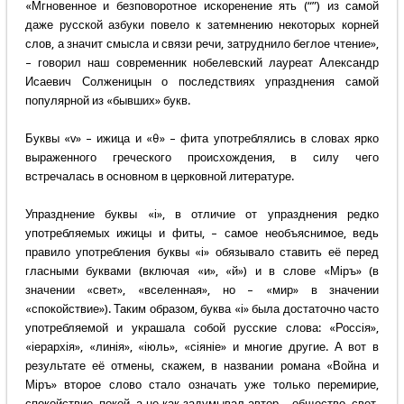
«Мгновенное и безповоротное искоренение ять (“”) из самой
даже русской азбуки повело к затемнению некоторых корней
слов, а значит смысла и связи речи, затруднило беглое чтение»,
– говорил наш современник нобелевский лауреат Александр
Исаевич Солженицын о последствиях упразднения самой
популярной из «бывших» букв.
Буквы «v» – ижица и «θ» – фита употреблялись в словах ярко
выраженного греческого происхождения, в силу чего
встречалась в основном в церковной литературе.
Упразднение буквы «i», в отличие от упразднения редко
употребляемых ижицы и фиты, – самое необъяснимое, ведь
правило употребления буквы «i» обязывало ставить её перед
гласными буквами (включая «и», «й») и в слове «Мiръ» (в
значении «свет», «вселенная», но – «мир» в значении
«спокойствие»). Таким образом, буква «i» была достаточно часто
употребляемой и украшала собой русские слова: «Россiя»,
«iерархiя», «линiя», «iюль», «сiянiе» и многие другие. А вот в
результате её отмены, скажем, в названии романа «Война и
Мiръ» второе слово стало означать уже только перемирие,
спокойствие, покой, а не как задумывал автор – общество, свет,