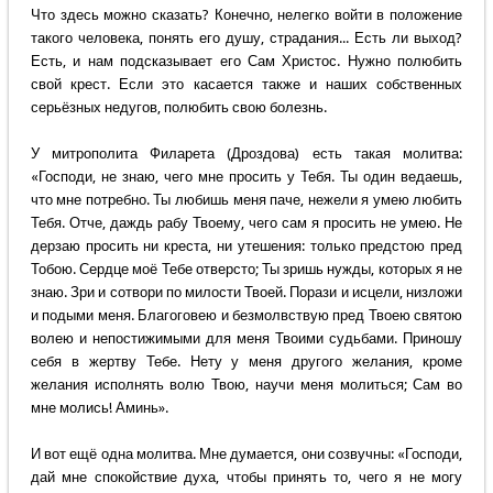
Что здесь можно сказать? Конечно, нелегко войти в положение
такого человека, понять его душу, страдания... Есть ли выход?
Есть, и нам подсказывает его Сам Христос. Нужно полюбить
свой крест. Если это касается также и наших собственных
серьёзных недугов, полюбить свою болезнь.
У митрополита Филарета (Дроздова) есть такая молитва:
«Господи, не знаю, чего мне просить у Тебя. Ты один ведаешь,
что мне потребно. Ты любишь меня паче, нежели я умею любить
Тебя. Отче, даждь рабу Твоему, чего сам я просить не умею. Не
дерзаю просить ни креста, ни утешения: только предстою пред
Тобою. Сердце моё Тебе отверсто; Ты зришь нужды, которых я не
знаю. Зри и сотвори по милости Твоей. Порази и исцели, низложи
и подыми меня. Благоговею и безмолвствую пред Твоею святою
волею и непостижимыми для меня Твоими судьбами. Приношу
себя в жертву Тебе. Нету у меня другого желания, кроме
желания исполнять волю Твою, научи меня молиться; Сам во
мне молись! Аминь».
И вот ещё одна молитва. Мне думается, они созвучны: «Господи,
дай мне спокойствие духа, чтобы принять то, чего я не могу