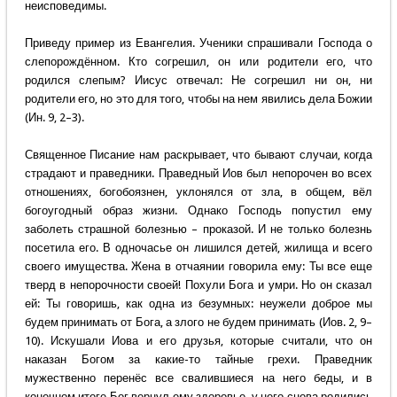
неисповедимы.
Приведу пример из Евангелия. Ученики спрашивали Господа о
слепорождённом. Кто согрешил, он или родители его, что
родился слепым? Иисус отвечал: Не согрешил ни он, ни
родители его, но это для того, чтобы на нем явились дела Божии
(Ин. 9, 2–3).
Священное Писание нам раскрывает, что бывают случаи, когда
страдают и праведники. Праведный Иов был непорочен во всех
отношениях, богобоязнен, уклонялся от зла, в общем, вёл
богоугодный образ жизни. Однако Господь попустил ему
заболеть страшной болезнью – проказой. И не только болезнь
посетила его. В одночасье он лишился детей, жилища и всего
своего имущества. Жена в отчаянии говорила ему: Ты все еще
тверд в непорочности своей! Похули Бога и умри. Но он сказал
ей: Ты говоришь, как одна из безумных: неужели доброе мы
будем принимать от Бога, а злого не будем принимать (Иов. 2, 9–
10). Искушали Иова и его друзья, которые считали, что он
наказан Богом за какие-то тайные грехи. Праведник
мужественно перенёс все свалившиеся на него беды, и в
конечном итоге Бог вернул ему здоровье, у него снова родились