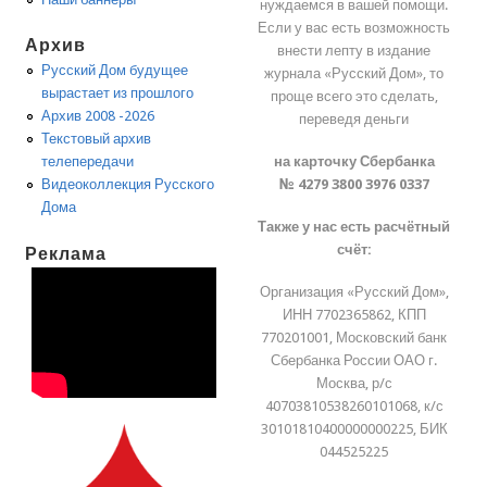
нуждаемся в вашей помощи.
Если у вас есть возможность
Архив
внести лепту в издание
Русский Дом будущее
журнала «Русский Дом», то
вырастает из прошлого
проще всего это сделать,
Архив 2008 -2026
переведя деньги
Текстовый архив
на карточку Сбербанка
телепередачи
№ 4279 3800 3976 0337
Видеоколлекция Русского
Дома
Также у нас есть расчётный
счёт:
Реклама
Организация «Русский Дом»,
ИНН 7702365862, КПП
770201001, Московский банк
Сбербанка России ОАО г.
Москва, р/с
40703810538260101068, к/с
30101810400000000225, БИК
044525225