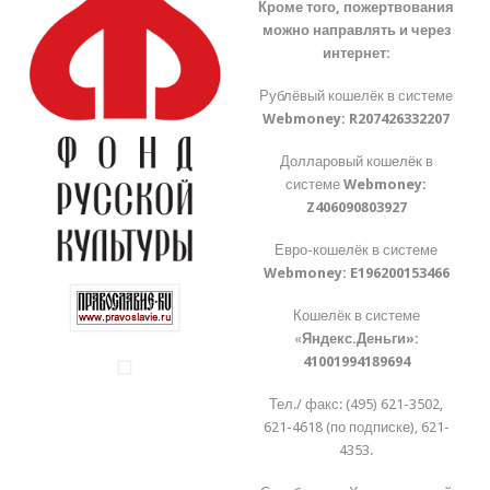
Кроме того, пожертвования
можно направлять и через
интернет:
Рублёвый кошелёк в системе
Webmoney:
R207426332207
Долларовый кошелёк в
системе
Webmoney:
Z406090803927
Евро-кошелёк в системе
Webmoney:
E196200153466
Кошелёк в системе
«
Яндекс.Деньги»:
41001994189694
Тел./ факс: (495) 621-3502,
621-4618 (по подписке), 621-
4353.