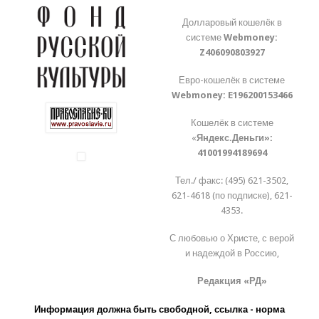
Долларовый кошелёк в
системе
Webmoney:
Z406090803927
Евро-кошелёк в системе
Webmoney:
E196200153466
Кошелёк в системе
«
Яндекс.Деньги»:
41001994189694
Тел./ факс: (495) 621-3502,
621-4618 (по подписке), 621-
4353.
С любовью о Христе, с верой
и надеждой в Россию,
Редакция «РД»
Информация должна быть свободной, ссылка - норма