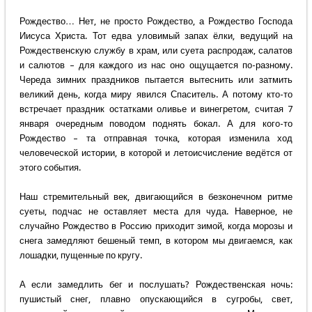
Рождество… Нет, не просто Рождество, а Рождество Господа
Иисуса Христа. Тот едва уловимый запах ёлки, ведущий на
Рождественскую службу в храм, или суета распродаж, салатов
и салютов – для каждого из нас оно ощущается по-разному.
Череда зимних праздников пытается вытеснить или затмить
великий день, когда миру явился Спаситель. А потому кто-то
встречает праздник остатками оливье и винегретом, считая 7
января очередным поводом поднять бокал. А для кого-то
Рождество – та отправная точка, которая изменила ход
человеческой истории, в которой и летоисчисление ведётся от
этого события.
Наш стремительный век, двигающийся в безконечном ритме
суеты, подчас не оставляет места для чуда. Наверное, не
случайно Рождество в Россию приходит зимой, когда морозы и
снега замедляют бешеный темп, в котором мы двигаемся, как
лошадки, пущенные по кругу.
А если замедлить бег и послушать? Рождественская ночь:
пушистый снег, плавно опускающийся в сугробы, свет,