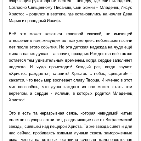
озаряющий рукотворный вертеп – пещеру, где спит Младенец.
Согласно Священному Писанию, Сын Божий – Младенец Иисус
Христос – родился в вертепе, где остановились на ночлег Дева
Мария и праведный Иосиф.
Всё это может казаться красивой сказкой, не имеющей
отношения к нам, живущим вот как уже две с небольшим тысячи
лет после этого события. Но эта детская надежда на чудо ещё
жива в наших душах – а значит, праздник Рождества всё так же
остаётся тем удивительным временем, когда сердце заполняет
надежда. И чудо происходит! Каждый раз, когда звучит:
«Христос раждается, славите! Христос с небес, срящите!» –
кажется, что весь мир воспевает славу Творца. И именно в этот
миг осознаёшь, что душа каждого из нас может стать тем
вертепом, а сердце – яслями, в которых родится Младенец
Христос!
Это и есть та неразрывная связь, которая невидимой нитью
сплетает в узоры сотни лет, разделяющие нас от Вифлеемской
звезды, сиявшей над пещерой Христа. Та же звезда сияет и для
нас сейчас, пробиваясь живыми лучами сквозь замороженные
окна, узоры на которых оставила суровая дальневосточная