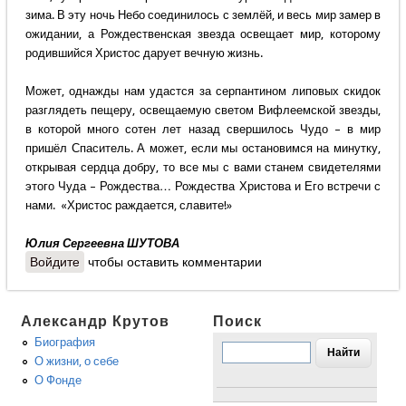
зима. В эту ночь Небо соединилось с землёй, и весь мир замер в
ожидании, а Рождественская звезда освещает мир, которому
родившийся Христос дарует вечную жизнь.
Может, однажды нам удастся за серпантином липовых скидок
разглядеть пещеру, освещаемую светом Вифлеемской звезды,
в которой много сотен лет назад свершилось Чудо – в мир
пришёл Спаситель. А может, если мы остановимся на минутку,
открывая сердца добру, то все мы с вами станем свидетелями
этого Чуда – Рождества… Рождества Христова и Его встречи с
нами. «Христос раждается, славите!»
Юлия Сергеевна ШУТОВА
Войдите
чтобы оставить комментарии
Александр Крутов
Поиск
Биография
О жизни, о себе
О Фонде