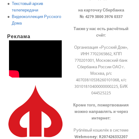
Текстовый архив
на карточку Сбербанка
телепередачи
№ 4279 3800 3976 0337
Видеоколлекция Русского
Дома
Также у нас есть расчётный
счёт:
Реклама
Организация «Русский Дом»,
ИНН 7702365862, КПП
770201001, Московский банк
Сбербанка России ОАО г.
Москва, р/с
40703810538260101068, к/с
30101810400000000225, БИК
044525225
Кроме того, пожертвования
можно направлять и через
интернет:
Рублёвый кошелёк в системе
Webmoney:
R207426332207