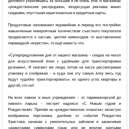
деловито ухватившись за большие и не очень ели. В магазинах
«рождественские распродажи», вездесущая реклама манит
скидками, опустошая наши кошельки и кредитные карты.
Продуктовые напоминают муравейник в период его постройки:
навьюченные невероятным количеством съестного покупатели
продвигаются к кассам, цепляя мимоходом то выставленное
пирамидкой «игристое», то ещё невесть что.
«Суперпредложение дня от нашего магазина – скидка на чехол
для искусственной ёлки с удобными для транспортировки
ручками»!.. И хватают же люди, потом на кассе рассматривая
упаковку и соображая – а куда они эту самую ёлку весь год
будут «удобно транспортировать»: из одного угла квартиры в
другой, что ли?
На всех лавках и иных учреждениях – от парикмахерской до
пивного ларька – пестрят надписи: «С Новым годом и
Рождеством!» Причём на «рождественских плакатах» зачастую
изображены персонажи, далёкие от события Рождества
Христова: начиная с умилительных зайчиков и заканчивая
«азиатскими символами года» или не вполне одетыми