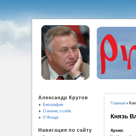
Александр Крутов
Вы здес
Главная
» Кня
Биография
О жизни, о себе
Князь В
О Фонде
Навигация по сайту
Архив: