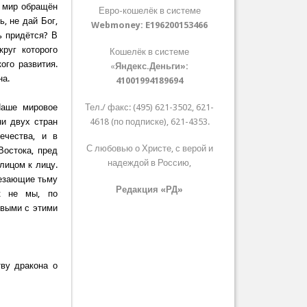
ь мир обращён
Евро-кошелёк в системе
, не дай Бог,
Webmoney:
E196200153466
ь придётся? В
руг которого
Кошелёк в системе
ого развития.
«
Яндекс.Деньги»:
на.
41001994189694
Наше мировое
Тел./ факс: (495) 621-3502, 621-
ни двух стран
4618 (по подписке), 621-4353.
ечества, и в
С любовью о Христе, с верой и
Востока, пред
надеждой в Россию,
лицом к лицу.
резающие тьму
Редакция «РД»
ак не мы, по
рвыми с этими
тву дракона о