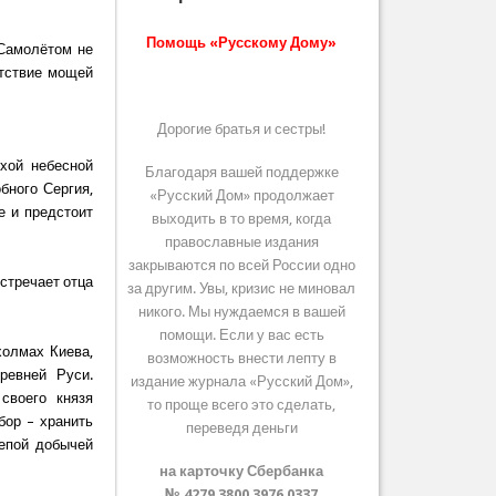
Помощь «Русскому Дому»
 Самолётом не
утствие мощей
Дорогие братья и сестры!
ихой небесной
Благодаря вашей поддержке
бного Сергия,
«Русский Дом» продолжает
е и предстоит
выходить в то время, когда
православные издания
закрываются по всей России одно
стречает отца
за другим. Увы, кризис не миновал
никого. Мы нуждаемся в вашей
помощи. Если у вас есть
холмах Киева,
возможность внести лепту в
ревней Руси.
издание журнала «Русский Дом»,
своего князя
то проще всего это сделать,
бор – хранить
переведя деньги
лепой добычей
на карточку Сбербанка
№ 4279 3800 3976 0337