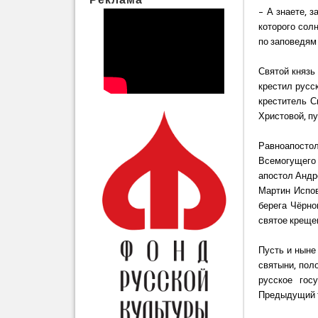
– А знаете, 
которого сол
по заповедя
Святой князь 
крестил русс
креститель С
Христовой, пу
Равноапосто
Всемогущего 
апостол Андр
Мартин Испов
берега Чёрно
святое креще
Пусть и ныне
святыни, пол
русское гос
Предыдущий т