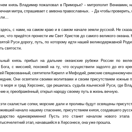
зачем князь Владимир пожаловал в Приморье? – митрополит Вениамин, н
нечная митра, спрашивает с амвона православных. – Да чтобы проверить, 
м ли…
здесь, с нами, на самом краю и в самом начале земли русской. Не сказа
ких, что придётся пронести им Свет Христов до самого великого океана. 
вятой Руси дорогу, путь, по которому идти нашей великодержавной Роди
ть святости.
льный князь прибыл на дальние океанские рубежи России по вел
Бога, с миссией, похожей на ту, что осуществили задолго до его кр
ей Первозванный, святители Кирилл и Мефодий, римские священномучен
едник. Они освятили своими молитвами и своим присутствием южные 
го моря и град Херсонес, где решилась судьба языческой Руси, где Вл
ние и, преображённый, открыл народу своему путь в жизнь вечную.
 эти скалистые сопки, морские дали и проливы будут освящены присутс
ожившей начало нашему спасению, присутствием князя, создавшего русс
ударство единовременно! Пусть это станет началом нового этапа 
ысячелетний этап, начавшийся в Херсонесе, она уже прошла.