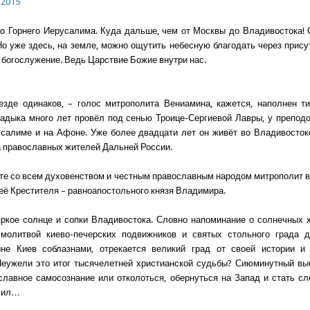
 2015
о Горнего Иерусалима. Куда дальше, чем от Москвы до Владивостока!
 уже здесь, на земле, можно ощутить небесную благодать через прис
з богослужение. Ведь Царствие Божие внутри нас.
езде одинаков, – голос митрополита Вениамина, кажется, наполнен т
адыка много лет провёл под сенью Троице-Сергиевой Лавры, у преподо
салиме и на Афоне. Уже более двадцати лет он живёт во Владивосток
а православных жителей Дальней России.
те со всем духовенством и честным православным народом митрополит в
 её Крестителя – равноапостольного князя Владимира.
ркое солнце и сопки Владивостока. Словно напоминание о солнечных 
молитвой киево-печерских подвижников и святых стольного града д
не Киев соблазнами, отрекается великий град от своей истории и 
еужели это итог тысячелетней христианской судьбы? Сиюминутный вы
славное самосознание или отколоться, обернуться на Запад и стать с
сил…