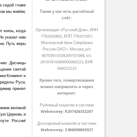
а седой главе
как мы живём,
Также у нас есть расчётный
счёт:
Организация «Русский Дом», ИНН
л князь, когда
7702365862, КПП 770201001,
Но указал нам
Московский банк Сбербанка
не. Путь веры
России ОАО г. Москва, р/с
40703810538260101068, к/с
30101810400000000225, БИК
ению Десницы
044525225
ещения святой
ики Климент и
Кроме того, пожертвования
пределы Руси,
можно направлять и через
адимир принял
интернет:
Рублёвый кошелёк в системе
твием великой
Webmoney:
R207426332207
кую Церковь и
пути России!
Долларовый кошелёк в системе
Webmoney:
Z406090803927