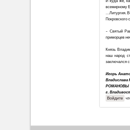
И куда же, к
всемирному Б
…Литургия. В
Покровского 
– Святый Ра
приморцев не
Князь Владим
наш народ с
заключался с
Игорь Анат
Владислава 
РОМАНОВЫ
г. Владивос
Войдите
чт