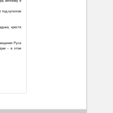
ерь вечному и
г под куполом
дыка, крестя
Крещения Руси
дам – в этом