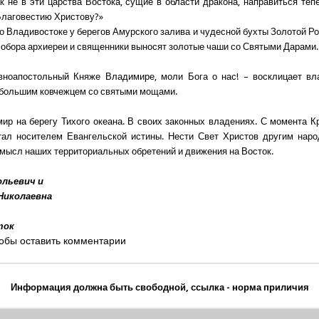
ак не в эти царства Востока, сущие в области дракона, направиться теп
лаговестию Христову?»
о Владивостоке у берегов Амурского залива и чудесной бухты Золотой Ро
собора архиереи и священники выносят золотые чаши со Святыми Дарами.
вноапостольный Княже Владимире, моли Бога о нас! – восклицает вла
большим ковчежцем со святыми мощами.
ир на берегу Тихого океана. В своих законных владениях. С момента 
тал носителем Евангельской истины. Нести Свет Христов другим наро
мысл наших территориальных обретений и движения на Восток.
ольевич и
Николаевна
ток
обы оставить комментарии
Информация должна быть свободной, ссылка - норма приличия