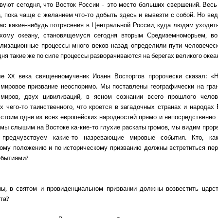
вуют сегодня, что Восток России – это место больших свершений. Вес
, пока чаще с желанием что-то добыть здесь и вывезти с собой. Но ведь
ас какие-нибудь потрясения в Центральной России, куда людям уходит
ихому океану, становящемуся сегодня вторым Средиземноморьем, вок
изационные процессы много веков назад определили пути человеческ
ня такие же по силе процессы разворачиваются на берегах великого океа
е XX века священномученик Иоанн Восторгов пророчески сказал: «
мировое призвание неоспоримо. Мы поставлены географически на гра
 миров, двух цивилизаций, в ясном сознании всего прошлого челов
х чего-то таинственного, что кроется в загадочных странах и народах 
стоим одни из всех европейских народностей прямо и непосредственно 
мы слышим на Востоке ка-кие-то глухие раскаты громов, мы видим про
предчувствуем какие-то назревающие мировые события. Кто, к
ому положению и по историческому призванию должны встретиться пе
обытиями?
мы, в святом и провиденциальном призвании должны возвестить царс
та?