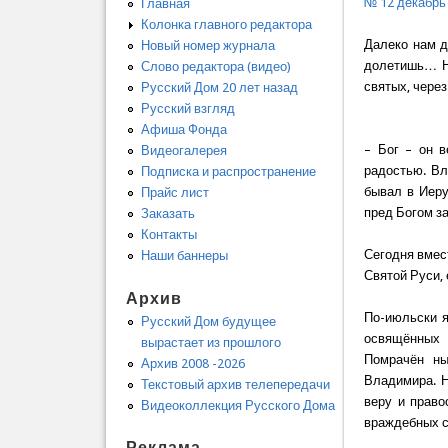
№ 12 декабрь
Главная
Колонка главного редактора
Далеко нам д
Новый номер журнала
долетишь… Но
Слово редактора (видео)
святых, чере
Русский Дом 20 лет назад
Русский взгляд
Афиша Фонда
– Бог – он в
Видеогалерея
радостью. Вл
Подписка и распространение
бывал в Иеру
Прайс лист
пред Богом з
Заказать
Контакты
Сегодня вмес
Наши баннеры
Святой Руси,
Архив
По-июльски я
Русский Дом будущее
освящённых 
вырастает из прошлого
Помрачён ны
Архив 2008 -2026
Владимира. Н
Текстовый архив телепередачи
веру и право
Видеоколлекция Русского Дома
враждебных 
Реклама