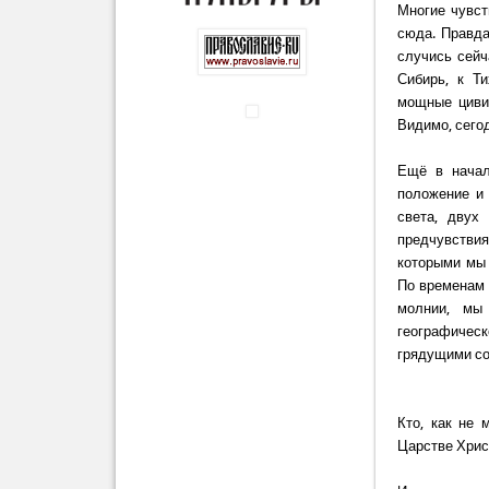
Многие чувст
сюда. Правда
случись сейч
Сибирь, к Т
мощные цивил
Видимо, сегод
Ещё в начал
положение и 
света, двух
предчувствия
которыми мы 
По временам 
молнии, мы 
географическ
грядущими с
Кто, как не 
Царстве Хрис