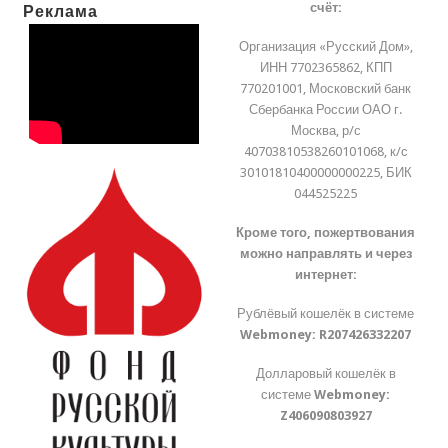
счёт:
Реклама
Организация «Русский Дом»,
ИНН 7702365862, КПП
770201001, Московский банк
Сбербанка России ОАО г.
Москва, р/с
40703810538260101068, к/с
30101810400000000225, БИК
044525225
Кроме того, пожертвования
можно направлять и через
интернет:
Рублёвый кошелёк в системе
Webmoney:
R207426332207
Долларовый кошелёк в
системе
Webmoney:
Z406090803927