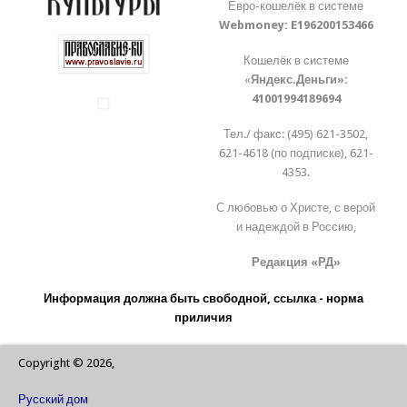
Евро-кошелёк в системе
Webmoney:
E196200153466
Кошелёк в системе
«
Яндекс.Деньги»:
41001994189694
Тел./ факс: (495) 621-3502,
621-4618 (по подписке), 621-
4353.
С любовью о Христе, с верой
и надеждой в Россию,
Редакция «РД»
Информация должна быть свободной, ссылка - норма
приличия
Copyright © 2026,
Русский дом