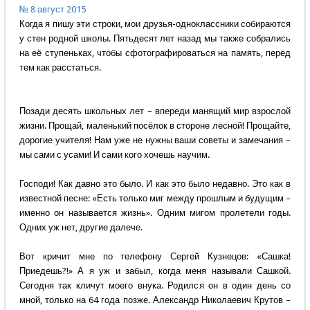
№ 8 август 2015
Когда я пишу эти строки, мои друзья-одноклассники собираются
у стен родной школы. Пятьдесят лет назад мы также собрались
на её ступеньках, чтобы сфотографироваться на память, перед
тем как расстаться.
Позади десять школьных лет – впереди манящий мир взрослой
жизни. Прощай, маленький посёлок в стороне лесной! Прощайте,
дорогие учителя! Нам уже не нужны ваши советы и замечания –
мы сами с усами! И сами кого хочешь научим.
Господи! Как давно это было. И как это было недавно. Это как в
известной песне: «Есть только миг между прошлым и будущим –
именно он называется жизнь». Одним мигом пролетели годы.
Одних уж нет, другие далече.
Вот кричит мне по телефону Сергей Кузнецов: «Сашка!
Приедешь?!» А я уж и забыл, когда меня называли Сашкой.
Сегодня так кличут моего внука. Родился он в один день со
мной, только на 64 года позже. Александр Николаевич Крутов –