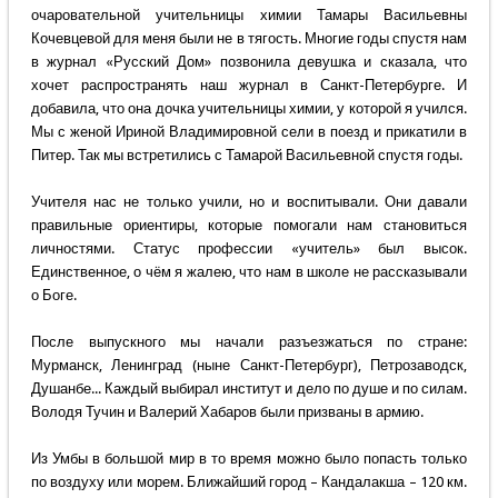
очаровательной учительницы химии Тамары Васильевны
Кочевцевой для меня были не в тягость. Многие годы спустя нам
в журнал «Русский Дом» позвонила девушка и сказала, что
хочет распространять наш журнал в Санкт-Петербурге. И
добавила, что она дочка учительницы химии, у которой я учился.
Мы с женой Ириной Владимировной сели в поезд и прикатили в
Питер. Так мы встретились с Тамарой Васильевной спустя годы.
Учителя нас не только учили, но и воспитывали. Они давали
правильные ориентиры, которые помогали нам становиться
личностями. Статус профессии «учитель» был высок.
Единственное, о чём я жалею, что нам в школе не рассказывали
о Боге.
После выпускного мы начали разъезжаться по стране:
Мурманск, Ленинград (ныне Санкт-Петербург), Петрозаводск,
Душанбе... Каждый выбирал институт и дело по душе и по силам.
Володя Тучин и Валерий Хабаров были призваны в армию.
Из Умбы в большой мир в то время можно было попасть только
по воздуху или морем. Ближайший город – Кандалакша – 120 км.