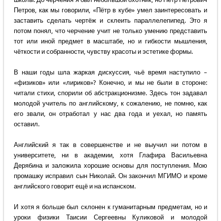
Петров, как мы говорили, «Пётр в кубе» умел заинтересовать и
заставить сделать чертёж и склеить параллелепипед. Это я
потом понял, что черчение учит не только умению представить
тот или иной предмет в масштабе, но и гибкости мышления,
чёткости и собранности, чувству красоты и эстетике формы.
В наши годы шла жаркая дискуссия, чьё время наступило –
«физиков» или «лириков»? Конечно, и мы не были в стороне:
читали стихи, спорили об абстракционизме. Здесь тон задавал
молодой учитель по английскому, к сожалению, не помню, как
его звали, он отработал у нас два года и уехал, но память
оставил.
Английский я так в совершенстве и не выучил ни потом в
университете, ни в академии, хотя Глафира Васильевна
Дерябина и заложила хорошие основы для поступления. Мою
промашку исправил сын Николай. Он закончил МГИМО и кроме
английского говорит ещё и на испанском.
И хотя я больше был склонен к гуманитарным предметам, но и
уроки физики Таисии Сергеевны Куликовой и молодой