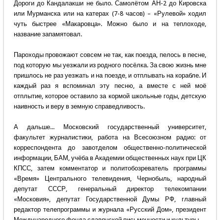
Дороги до Кандалакши не было. Самолётом АН-2 до Кировска
или Мурманска или на катерах (7-8 часов) – «Рулевой» ходил
чуть быстрее «Макаровца». Можно было и на теплоходе,
название запамятовал.
Пароходы провожают совсем не так, как поезда, пелось в песне,
под которую мы уезжали из родного посёлка. За свою жизнь мне
пришлось не раз уезжать и на поезде, и отплывать на корабле. И
каждый раз я вспоминал эту песню, а вместе с ней моё
отплытие, которое оставило за кормой школьные годы, детскую
наивность и веру в земную справедливость.
А дальше... Московский государственный университет,
факультет журналистики, работа на Всесоюзном радио: от
корреспондента до завотделом общественно-политической
информации, БАМ, учёба в Академии общественных наук при ЦК
КПСС, затем комментатор и политобозреватель программы
«Время» Центрального телевидения, Чернобыль, народный
депутат СССР, генеральный директор телекомпании
«Московия», депутат Государственной Думы РФ, главный
редактор телепрограммы и журнала «Русский Дом», президент
Международного фонда славянской письменности и культуры...