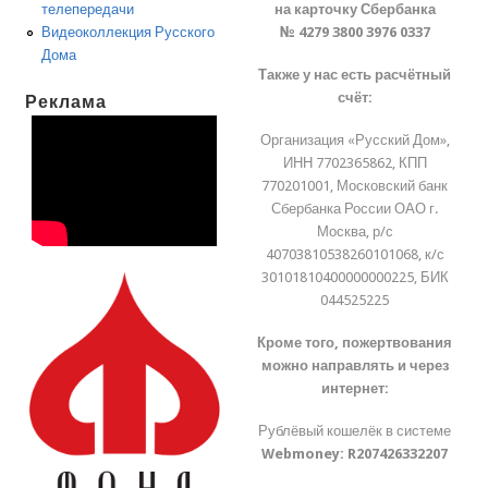
на карточку Сбербанка
телепередачи
№ 4279 3800 3976 0337
Видеоколлекция Русского
Дома
Также у нас есть расчётный
счёт:
Реклама
Организация «Русский Дом»,
ИНН 7702365862, КПП
770201001, Московский банк
Сбербанка России ОАО г.
Москва, р/с
40703810538260101068, к/с
30101810400000000225, БИК
044525225
Кроме того, пожертвования
можно направлять и через
интернет:
Рублёвый кошелёк в системе
Webmoney:
R207426332207