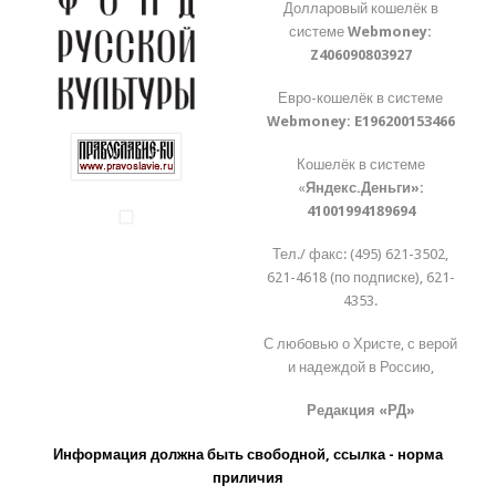
Долларовый кошелёк в
системе
Webmoney:
Z406090803927
Евро-кошелёк в системе
Webmoney:
E196200153466
Кошелёк в системе
«
Яндекс.Деньги»:
41001994189694
Тел./ факс: (495) 621-3502,
621-4618 (по подписке), 621-
4353.
С любовью о Христе, с верой
и надеждой в Россию,
Редакция «РД»
Информация должна быть свободной, ссылка - норма
приличия