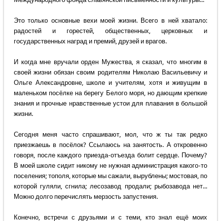
Это только основные вехи моей жизни. Всего в ней хватало:
радостей и горестей, общественных, церковных и
государственных наград и премий, друзей и врагов.
И когда мне вручали орден Мужества, я сказал, что многим в
своей жизни обязан своим родителям Николаю Васильевичу и
Ольге Александровне, школе и учителям, хотя и живущим в
маленьком посёлке на берегу Белого моря, но дающим крепкие
знания и прочные нравственные устои для плавания в большой
жизни.
Сегодня меня часто спрашивают, мол, что ж ты так редко
приезжаешь в посёлок? Ссылаюсь на занятость. А откровенно
говоря, после каждого приезда-отъезда болит сердце. Почему?
В моей школе сидит никому не нужная администрация какого-то
поселения; тополя, которые мы сажали, вырублены; мостовая, по
которой гуляли, сгнила; лесозавод продали; рыбозавода нет...
Можно долго перечислять мерзость запустения.
Конечно, встречи с друзьями и с теми, кто знал ещё моих