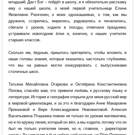
младший. Даст Бог – пойдёт в школу, и я обязательно расскажу
ему о нашей школе, о моей первой учительнице Елене
Яковлевне Рюнгенен, о моих однокашниках, о том, как мы
дружили, ссорились, мирились, радовались и печалились,
сбегали с уроков, ходили в походы, отмечали праздники,
устраивали новогодние ёлки и, конечно, о наших учителях
старших классов.
Сколько им, бедным, пришлось претерпеть, чтобы вложить в
наши головы знания, которые оказались настолько глубокими,
что мы на равных могли конкурировать с выпускниками
столичных школ.
Татьяна Михайловна Огаркова и Октябрина Константиновна
Попова, спасибо вам, что привили любовь к русскому языку и
литературе. История и география открыли для меня русский мир
в мировой цивилизации, и за это я благодарен Анне Макаровне
Проказовой и Вере Александровне Новожиловой. Алексея
Васильевича Пташника помню не только по урокам математики,
но и по кружку пения, который он вёл, а мы ходили, потому что он
был не только учителем пения, но и, главное, – директором
школы. До черчения я был небольшой охотник, но Пётр Петрович