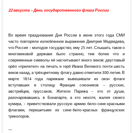
22 августа – День государственного флага России
Во время празднования Дня России в июне этого года СМИ
часто повторяли излюбленное выражение Дмитрия Медведева,
что Россия – молодое государство, ему 25 лет. Слышать такое о
многовековой державе было странно, тем более что и
современные символы её насчитывают много веков: двуглавый
орёл «прилетел» на печать и герб Ивана Великого почти шесть
веков назад, а трёхцветному флагу давно отметили 300-летие. В
марте 1814 года парижане вывешивали из окон флаги
вступавших в столицу Франции союзников – русских,
австрийцев, пруссаков. Жители Парижа – кто от души,
разочаровавшись в Бонапарте, а кто нехотя, жалея своего
кумира, – приветствовали русскую армию бело-сине-красными
флагами, перешитыми из сине-бело-красных французских
триколоров.
....