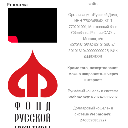
счёт:
Реклама
Организация «Русский Дом»,
ИНН 7702365862, КПП
770201001, Московский банк
Сбербанка России ОАО г.
Москва, р/с
40703810538260101068, к/с
30101810400000000225, БИК
044525225
Кроме того, пожертвования
можно направлять и через
интернет:
Рублёвый кошелёк в системе
Webmoney:
R207426332207
Долларовый кошелёк в
системе
Webmoney:
Z406090803927