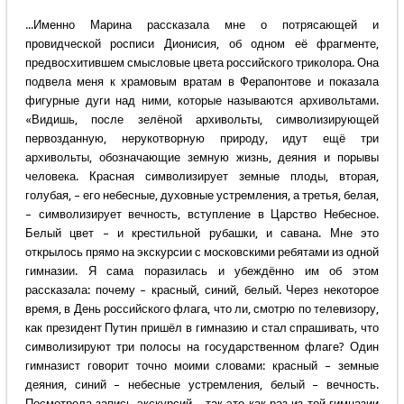
...Именно Марина рассказала мне о потрясающей и
провидческой росписи Дионисия, об одном её фрагменте,
предвосхитившем смысловые цвета российского триколора. Она
подвела меня к храмовым вратам в Ферапонтове и показала
фигурные дуги над ними, которые называются архивольтами.
«Видишь, после зелёной архивольты, символизирующей
первозданную, нерукотворную природу, идут ещё три
архивольты, обозначающие земную жизнь, деяния и порывы
человека. Красная символизирует земные плоды, вторая,
голубая, – его небесные, духовные устремления, а третья, белая,
– символизирует вечность, вступление в Царство Небесное.
Белый цвет – и крестильной рубашки, и савана. Мне это
открылось прямо на экскурсии с московскими ребятами из одной
гимназии. Я сама поразилась и убеждённо им об этом
рассказала: почему – красный, синий, белый. Через некоторое
время, в День российского флага, что ли, смотрю по телевизору,
как президент Путин пришёл в гимназию и стал спрашивать, что
символизируют три полосы на государственном флаге? Один
гимназист говорит точно моими словами: красный – земные
деяния, синий – небесные устремления, белый – вечность.
Посмотрела запись экскурсий – так это как раз из той гимназии