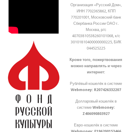
Организация «Русский Дом»,
ИНН 7702365862, КПП
770201001, Московский банк
Сбербанка России ОАО г.
Москва, р/с
40703810538260101068, к/с
30101810400000000225, БИК
044525225
Кроме того, пожертвования
можно направлять и через
интернет:
Рублёвый кошелёк в системе
Webmoney:
R207426332207
Долларовый кошелёк в
системе
Webmoney:
Z406090803927
Евро-кошелёк в системе
Webmoney:
E196200153466