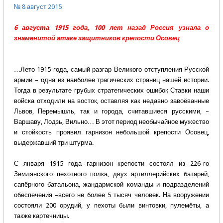
№ 8 август 2015
6 августа 1915 года, 100 лет назад Россия узнала о
знаменитой атаке защитников крепости Осовец
…Лето 1915 года, самый разгар Великого отступления Русской
армии – одна из наиболее трагических страниц нашей истории.
Тогда в результате грубых стратегических ошибок Ставки наши
войска отходили на восток, оставляя как недавно завоёванные
Львов, Перемышль, так и города, считавшиеся русскими, –
Варшаву, Лодзь, Вильно… В этот период необычайное мужество
и стойкость проявил гарнизон небольшой крепости Осовец,
выдержавший три штурма.
С января 1915 года гарнизон крепости состоял из 226-го
Землянского пехотного полка, двух артиллерийских батарей,
сапёрного батальона, жандармской команды и подразделений
обеспечения –всего не более 5 тысяч человек. На вооружении
состояли 200 орудий, у пехоты были винтовки, пулемёты, а
также картечницы.