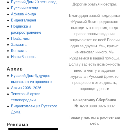
Русский Дом 20 лет назад
Дорогие братья и сестры!
Русский взгляд
Афиша Фонда
Благодаря вашей поддержке
Видеогалерея
«Русский Дом» продолжает
Подписка и
выходить в то время, когда
распространение
православные издания
Прайс лист
закрываются по всей России
Заказать
одно за другим. Увы, кризис
Контакты
не миновал никого. Мы
Наши баннеры
нуждаемся в вашей помощи.
Если у вас есть возможность
Архив
внести лепту в издание
Русский Дом будущее
журнала «Русский Дом», то
вырастает из прошлого
проще всего это сделать,
Архив 2008 -2026
переведя деньги
Текстовый архив
на карточку Сбербанка
телепередачи
№ 4279 3800 3976 0337
Видеоколлекция Русского
Дома
Также у нас есть расчётный
счёт:
Реклама