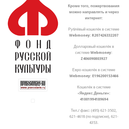
Кроме того, пожертвования
можно направлять и через
интернет:
Рублёвый кошелёк в системе
Webmoney:
R207426332207
Долларовый кошелёк в
системе
Webmoney:
Z406090803927
Евро-кошелёк в системе
Webmoney:
E196200153466
Кошелёк в системе
«
Яндекс.Деньги»:
41001994189694
Тел./ факс: (495) 621-3502,
621-4618 (по подписке), 621-
4353.