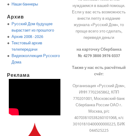
Наши баннеры
нуждаемся в вашей помощи.
Если у вас есть возможность
Архив
внести лепту в издание
Русский Дом будущее
журнала «Русский Дом», то
вырастает из прошлого
проще всего это сделать,
Архив 2008 -2026
переведя деньги
Текстовый архив
на карточку Сбербанка
телепередачи
№ 4279 3800 3976 0337
Видеоколлекция Русского
Дома
Также у нас есть расчётный
счёт:
Реклама
Организация «Русский Дом»,
ИНН 7702365862, КПП
770201001, Московский банк
Сбербанка России ОАО г.
Москва, р/с
40703810538260101068, к/с
30101810400000000225, БИК
044525225