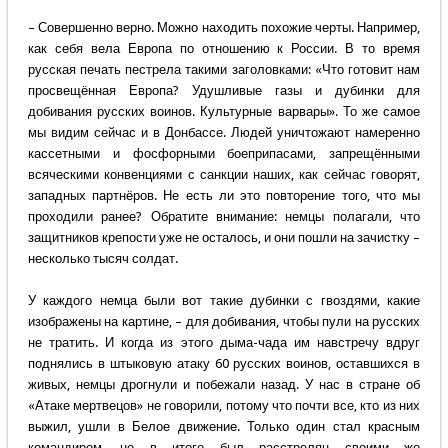
– Совершенно верно. Можно находить похожие черты. Например,
как себя вела Европа по отношению к России. В то время
русская печать пестрела такими заголовками: «Что готовит нам
просвещённая Европа? Удушливые газы и дубинки для
добивания русских воинов. Культурные варвары». То же самое
мы видим сейчас и в Донбассе. Людей уничтожают намеренно
кассетными и фосфорными боеприпасами, запрещёнными
всяческими конвенциями с санкции наших, как сейчас говорят,
западных партнёров. Не есть ли это повторение того, что мы
проходили ранее? Обратите внимание: немцы полагали, что
защитников крепости уже не осталось, и они пошли на зачистку –
несколько тысяч солдат.
У каждого немца были вот такие дубинки с гвоздями, какие
изображены на картине, – для добивания, чтобы пули на русских
не тратить. И когда из этого дыма-чада им навстречу вдруг
поднялись в штыковую атаку 60 русских воинов, оставшихся в
живых, немцы дрогнули и побежали назад. У нас в стране об
«Атаке мертвецов» не говорили, потому что почти все, кто из них
выжил, ушли в Белое движение. Только один стал красным
командиром, но в итоге был расстрелян своими же