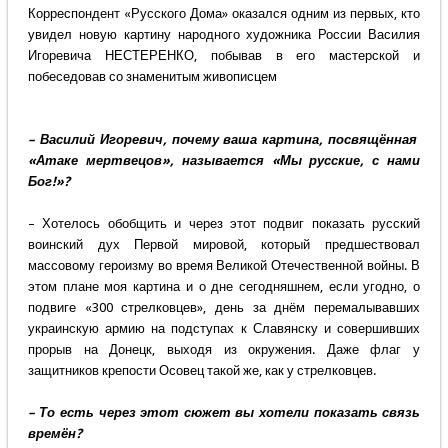
Корреспондент «Русского Дома» оказался одним из первых, кто
увидел новую картину народного художника России Василия
Игоревича НЕСТЕРЕНКО, побывав в его мастерской и
побеседовав со знаменитым живописцем
– Василий Игоревич, почему ваша картина, посвящённая
«Атаке мертвецов», называется «Мы русские, с нами
Бог!»?
– Хотелось обобщить и через этот подвиг показать русский
воинский дух Первой мировой, который предшествовал
массовому героизму во время Великой Отечественной войны. В
этом плане моя картина и о дне сегодняшнем, если угодно, о
подвиге «300 стрелковцев», день за днём перемалывавших
украинскую армию на подступах к Славянску и совершивших
прорыв на Донецк, выходя из окружения. Даже флаг у
защитников крепости Осовец такой же, как у стрелковцев.
– То есть через этот сюжет вы хотели показать связь
времён?