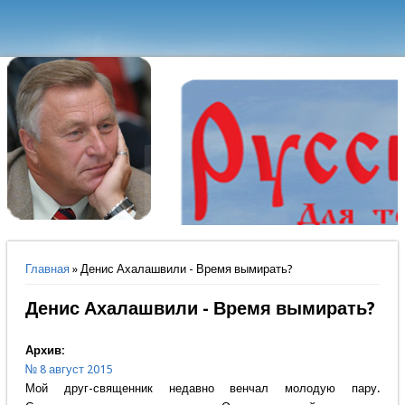
Вы здесь
Главная
» Денис Ахалашвили - Время вымирать?
Денис Ахалашвили - Время вымирать?
Архив:
№ 8 август 2015
Мой друг-священник недавно венчал молодую пару.