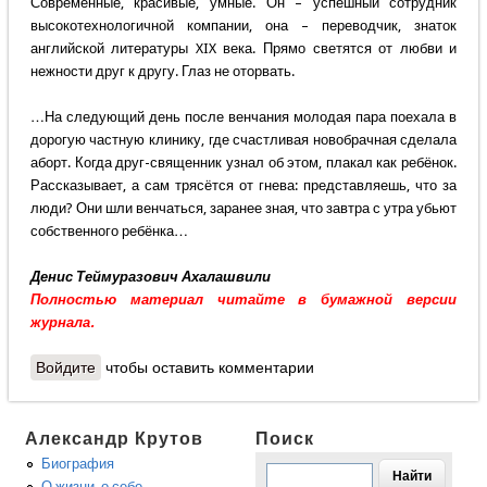
Современные, красивые, умные. Он – успешный сотрудник
высокотехнологичной компании, она – переводчик, знаток
английской литературы XIX века. Прямо светятся от любви и
нежности друг к другу. Глаз не оторвать.
…На следующий день после венчания молодая пара поехала в
дорогую частную клинику, где счастливая новобрачная сделала
аборт. Когда друг-священник узнал об этом, плакал как ребёнок.
Рассказывает, а сам трясётся от гнева: представляешь, что за
люди? Они шли венчаться, заранее зная, что завтра с утра убьют
собственного ребёнка…
Денис Теймуразович Ахалашвили
Полностью материал читайте в бумажной версии
журнала.
Войдите
чтобы оставить комментарии
Александр Крутов
Поиск
Биография
О жизни, о себе