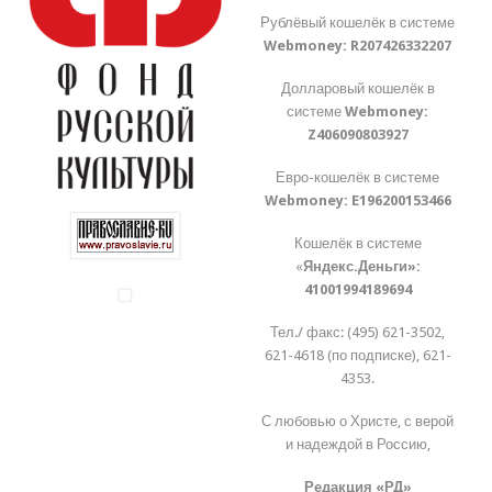
Рублёвый кошелёк в системе
Webmoney:
R207426332207
Долларовый кошелёк в
системе
Webmoney:
Z406090803927
Евро-кошелёк в системе
Webmoney:
E196200153466
Кошелёк в системе
«
Яндекс.Деньги»:
41001994189694
Тел./ факс: (495) 621-3502,
621-4618 (по подписке), 621-
4353.
С любовью о Христе, с верой
и надеждой в Россию,
Редакция «РД»