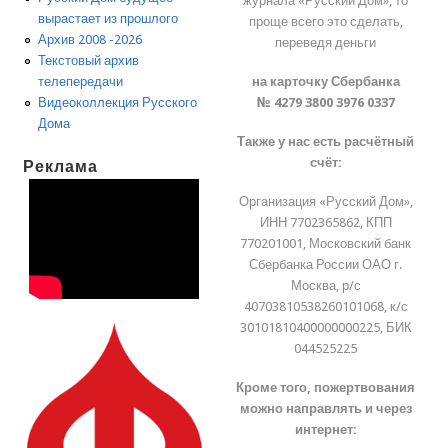
журнала «Русский Дом», то
вырастает из прошлого
проще всего это сделать,
Архив 2008 -2026
переведя деньги
Текстовый архив
на карточку Сбербанка
телепередачи
№ 4279 3800 3976 0337
Видеоколлекция Русского
Дома
Также у нас есть расчётный
счёт:
Реклама
Организация «Русский Дом»,
ИНН 7702365862, КПП
770201001, Московский банк
Сбербанка России ОАО г.
Москва, р/с
40703810538260101068, к/с
30101810400000000225, БИК
044525225
Кроме того, пожертвования
можно направлять и через
интернет: