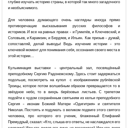
глубже изучать историю страны, в которой так много загадочного
и необъяснимого.
Для человека думающего очень наглядны иногда прямо
противоречащие высказывания русских философов и
историков. И все на равных правах – и Гумилёв, и Ключевский, и
Соловьев, и Карамзин, и Бердяев, и Ильин. Как призыв – думай,
сопоставляй, делай выводы! Ведь изучение истории – это
ключевой момент для понимания себя, осознания своего места в
этой истории…
Кульминация выставки – центральный зал, посвящённый
преподобному Сергию Радонежскому. Здесь стоит задержаться
подольше, посмотреть на купол с изображением рублёвской
Троицы, которое потом волшебным образом превращается то в
звёздное небо, то в вихрь берёзовых листьев. С трепетом
подойти к чудом сохранённым святыням из кельи преподобного
Сергия – иконам Божией Матери «Одигитрия» и святителя
Николая. Постоять и подумать о великом подвиге этого святого
человека, про которого его ученик, блаженный Епифаний
Премудрый, сказал: «Кто, слыша его ответы, не наслаждался его
словами? Или кто, видев его лицо, не веселился? Или кто, видя