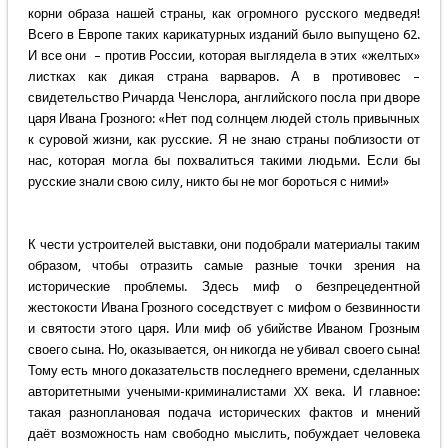
корни образа нашей страны, как огромного русского медведя!
Всего в Европе таких карикатурных изданий было выпущено 62.
И все они – против России, которая выглядела в этих «желтых»
листках как дикая страна варваров. А в противовес –
свидетельство Ричарда Ченслора, английского посла при дворе
царя Ивана Грозного: «Нет под солнцем людей столь привычных
к суровой жизни, как русские. Я не знаю страны поблизости от
нас, которая могла бы похвалиться такими людьми. Если бы
русские знали свою силу, никто бы не мог бороться с ними!»
К чести устроителей выставки, они подобрали материалы таким
образом, чтобы отразить самые разные точки зрения на
исторические проблемы. Здесь миф о безпрецедентной
жестокости Ивана Грозного соседствует с мифом о безвинности
и святости этого царя. Или миф об убийстве Иваном Грозным
своего сына. Но, оказывается, он никогда не убивал своего сына!
Тому есть много доказательств последнего времени, сделанных
авторитетными учеными-криминалистами XX века. И главное:
такая разноплановая подача исторических фактов и мнений
даёт возможность нам свободно мыслить, побуждает человека