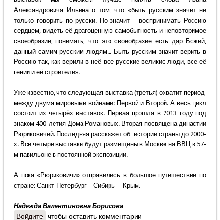
Александровича Ильина о том, что «быть русским значит не
только говорить по-русски. Но значит – воспринимать Россию
сердцем, видеть её драгоценную самобытность и неповторимое
своеобразие, понимать, что это своеобразие есть дар Божий,
данный самим русским людям... Быть русским значит верить в
Россию так, как верили в неё все русские великие люди, все её
гении и её строители».
Уже известно, что следующая выставка (третья) охватит период
между двумя мировыми войнами: Первой и Второй. А весь цикл
состоит из четырёх выставок. Первая прошла в 2013 году под
знаком 400-летия Дома Романовых. Вторая посвящена династии
Рюриковичей. Последняя расскажет об истории страны до 2000-
х. Все четыре выставки будут размещены в Москве на ВВЦ в 57-
м павильоне в постоянной экспозиции.
А пока «Рюриковичи» отправились в большое путешествие по
стране: Санкт-Петербург – Сибирь – Крым.
Надежда Валентиновна Борисова
Войдите
чтобы оставить комментарии