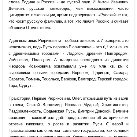
слова Родина и Россия – не пустой звук. И Антон Иванович
Деникин, русский полководец, чьи высказывания часто
цитируются в экспозиции, прямо подтверждает: «Русский не тот,
кто носит русскую фамилию, а тот, кто любит Россию и считает
её своим Отечеством».
Идея выставки: Рюриковичи – собиратели земли. И оспорить это
невозможно, ведь Русь первого Рюриковича – это 0,2 млн кв. км
с древнейшими городами – Ладогой, древним Новгородом,
Изборском, Полоцком. А владения последнего из династии
Феодора Иоанновича охватывали уже 4,8 млн кв. км с
выросшими новыми городами: Воронеж, Царицын, Самара,
Саратов, Тюмень, Тобольск, Берёзов, Белгород, Терский городок,
Тара, Сургут...
Праистория, Первые Рюриковичи, Олег, открывший путь из варяг
в греки, Святой Владимир, Ярослав Мудрый, Христианство,
Раздробленность, Ордынская Русь, Дмитрий Донской, Великие
сражения – каждый зал даёт представления об историческом
отрезке княжения, о росте и развитии Руси. С верой и
Православием как оплотом сильного государства, как основой
нравственности русского народа. Каждое княжение как высшая