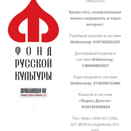
044525225
Кроме того, пожертвования
можно направлять и через
интернет:
Рублёвый кошелёк в системе
Webmoney:
R207426332207
Долларовый кошелёк в
системе
Webmoney:
Z406090803927
Евро-кошелёк в системе
Webmoney:
E196200153466
Кошелёк в системе
«
Яндекс.Деньги»:
41001994189694
Тел./ факс: (495) 621-3502,
621-4618 (по подписке), 621-
4353.