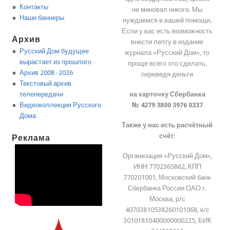
Контакты
не миновал никого. Мы
Наши баннеры
нуждаемся в вашей помощи.
Если у вас есть возможность
Архив
внести лепту в издание
Русский Дом будущее
журнала «Русский Дом», то
вырастает из прошлого
проще всего это сделать,
Архив 2008 -2026
переведя деньги
Текстовый архив
на карточку Сбербанка
телепередачи
№ 4279 3800 3976 0337
Видеоколлекция Русского
Дома
Также у нас есть расчётный
счёт:
Реклама
Организация «Русский Дом»,
ИНН 7702365862, КПП
770201001, Московский банк
Сбербанка России ОАО г.
Москва, р/с
40703810538260101068, к/с
30101810400000000225, БИК