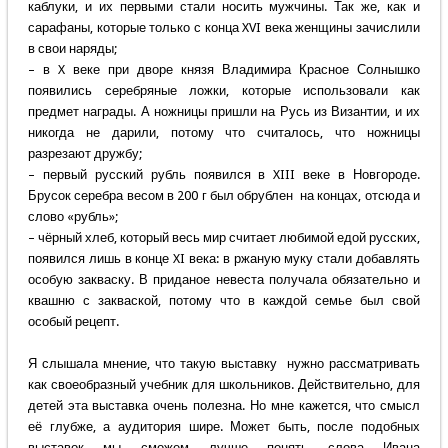
каблуки, и их первыми стали носить мужчины. Так же, как и
сарафаны, которые только с конца XVI века женщины зачислили
в свои наряды;
– в X веке при дворе князя Владимира Красное Солнышко
появились серебряные ложки, которые использовали как
предмет награды. А ножницы пришли на Русь из Византии, и их
никогда не дарили, потому что считалось, что ножницы
разрезают дружбу;
– первый русский рубль появился в XIII веке в Новгороде.
Брусок серебра весом в 200 г был обрублен на концах, отсюда и
слово «рубль»;
– чёрный хлеб, который весь мир считает любимой едой русских,
появился лишь в конце XI века: в ржаную муку стали добавлять
особую закваску. В приданое невеста получала обязательно и
квашню с закваской, потому что в каждой семье был свой
особый рецепт.
Я слышала мнение, что такую выставку нужно рассматривать
как своеобразный учебник для школьников. Действительно, для
детей эта выставка очень полезна. Но мне кажется, что смысл
её глубже, а аудитория шире. Может быть, после подобных
выставок мы сможем лучше понять слова Ивана