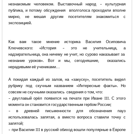
незнакомым человеком. Выставочный народ – культурная
публика, и потому обсуждения вполголоса проходили вполне
мирно, не мешая другим посетителям знакомиться с
экспозицией.
Как вам такое мнение историка Василия Осиповича
Ключевского: «История – это не учительница, а
надзирательница, она ничему не учит, но сурово наказывает за
незнание уроков». Вот и мы, сегодняшние, оказались
нерадивыми её учениками…
А покидая каждый из залов, на «закуску», посетитель видел
рубрику под скучным названием «Интересные факты». Но
совсем не скучными оказались сведения о том, что:
– двуглавый орёл появился на печати при Иване III. С этого
момента он становится государственным гербом России;
– в древней письменности для обозначения пауз
использовалась запятая, а вместо вопроса ставили точку с
запятой;
– при Василии III в русский обиход вошли популярные в Европе