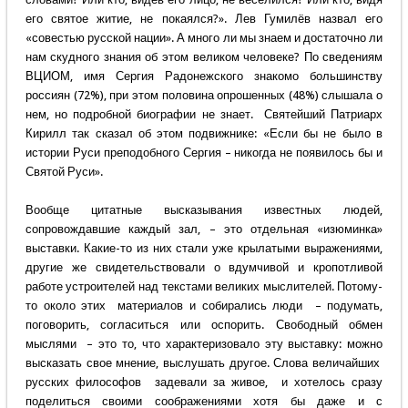
его святое житие, не покаялся?». Лев Гумилёв назвал его
«совестью русской нации». А много ли мы знаем и достаточно ли
нам скудного знания об этом великом человеке? По сведениям
ВЦИОМ, имя Сергия Радонежского знакомо большинству
россиян (72%), при этом половина опрошенных (48%) слышала о
нем, но подробной биографии не знает. Святейший Патриарх
Кирилл так сказал об этом подвижнике: «Если бы не было в
истории Руси преподобного Сергия – никогда не появилось бы и
Святой Руси».
Вообще цитатные высказывания известных людей,
сопровождавшие каждый зал, – это отдельная «изюминка»
выставки. Какие-то из них стали уже крылатыми выражениями,
другие же свидетельствовали о вдумчивой и кропотливой
работе устроителей над текстами великих мыслителей. Потому-
то около этих материалов и собирались люди – подумать,
поговорить, согласиться или оспорить. Свободный обмен
мыслями – это то, что характеризовало эту выставку: можно
высказать свое мнение, выслушать другое. Слова величайших
русских философов задевали за живое, и хотелось сразу
поделиться своими соображениями хотя бы даже и с