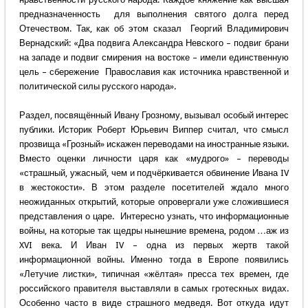
предназначенность для выполнения святого долга перед
Отечеством. Так, как об этом сказал Георгий Владимирович
Вернадский: «Два подвига Александра Невского – подвиг брани
на западе и подвиг смирения на востоке – имели единственную
цель – сбережение Православия как источника нравственной и
политической силы русского народа».
Раздел, посвящённый Ивану Грозному, вызывал особый интерес
публики. Историк Роберт Юрьевич Виппер считал, что смысл
прозвища «Грозный» искажен переводами на иностранные языки.
Вместо оценки личности царя как «мудрого» – переводы
«страшный, ужасный, чем и подчёркивается обвинение Ивана IV
в жестокости». В этом разделе посетителей ждало много
неожиданных открытий, которые опровергали уже сложившиеся
представления о царе. Интересно узнать, что информационные
войны, на которые так щедры нынешние времена, родом …аж из
XVI века. И Иван IV – одна из первых жертв такой
информационной войны. Именно тогда в Европе появились
«Летучие листки», типичная «жёлтая» пресса тех времен, где
российского правителя выставляли в самых гротескных видах.
Особенно часто в виде страшного медведя. Вот откуда идут