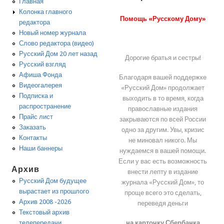
Главная
Колонка главного
Помощь «Русскому Дому»
редактора
Новый номер журнала
Слово редактора (видео)
Русский Дом 20 лет назад
Дорогие братья и сестры!
Русский взгляд
Афиша Фонда
Благодаря вашей поддержке
Видеогалерея
«Русский Дом» продолжает
Подписка и
выходить в то время, когда
распространение
православные издания
Прайс лист
закрываются по всей России
Заказать
одно за другим. Увы, кризис
Контакты
не миновал никого. Мы
Наши баннеры
нуждаемся в вашей помощи.
Если у вас есть возможность
Архив
внести лепту в издание
Русский Дом будущее
журнала «Русский Дом», то
вырастает из прошлого
проще всего это сделать,
Архив 2008 -2026
переведя деньги
Текстовый архив
на карточку Сбербанка
телепередачи