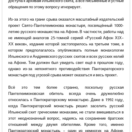
доступа к архивам Ильинского скита, а все письменные и устные
обращения по этому вопросу игнорирует.
Из-за этого на грани срыва оказался масштабный издательский
проект Свято-Пантелеимонова монастыря, посвящённый 1000-
летию русского монашества на Афоне. В частности, работы над
не имеющей аналогов 25-томной серией «Русский Афон ХIХ–
ХХ веков», издание которой застопорилось на третьем томе, в
котором предполагалось опубликовать полные монахологии
Ильинского и Андреевского русских скитов и всех русских келий
на Афоне. Том должен был увидеть свет ещё в прошлом году,
однако из-за непонятного противодействия Пантократорского
монастыря под угрозой срыва может оказаться и весь проект.
Всё это тем более странно, поскольку русская
Пантелеимоновская обитель всегда очень дружелюбно
относилась к Пантократорскому монастырю. Даже в 1992 году,
когда Пантократорский монастырь решил заселить русский
Ильинский скит греческими монахами, не стали вмешиваться в
этот неоднозначный вопрос, надеясь на сохранение братских
отношений между двумя обителями. Кроме того, именно
Пантократорский монастырь – один из немногих на Афоне,