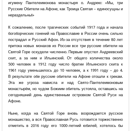
игумену Пантелеимонова монастыря о. Андрею: «Мы, три
Русские Обители на Афоне, как Троица Святая – единосущны и
нераздельны!»
К сожалению, после трагических событий 1917 года и начала
богоборческих гонений на Православие в России очень сильно
пострадал и Русский Афон. Из-за отсутствия в течение 80 лет
притока новых монахов из России все три русские обители на
Святой Горе оскудели численно. Первым опустел Андреевский
скит, а за ним и Ильинский. От общего количества около
500 человек в 1912 году число братии Ильинского скита к
1961 году уменьшилось до 10 человек, а к 1991 году – до 4.
В результате обе русские обители на Афоне отошли к грекам.
Эта же угроза нависла и над Свято-Пантелеимоновым
монастырём, но чудом Божиим обитель устояла, оставшись на
сегодняшний день единственным островком Святой Руси на
Афоне.
Ныне, когда на Святой Горе вновь возрождается русское
монашество, а вся Православная Русь готовится торжественно
отметить в 2016 году его 1000-летний юбилей, хотелось бы