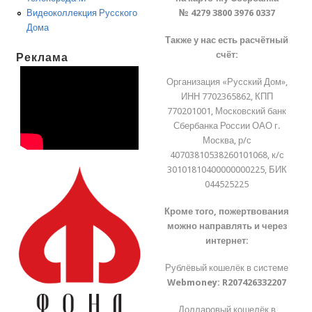
№ 4279 3800 3976 0337
Видеоколлекция Русского
Дома
Также у нас есть расчётный
счёт:
Реклама
Организация «Русский Дом»,
ИНН 7702365862, КПП
770201001, Московский банк
Сбербанка России ОАО г.
Москва, р/с
40703810538260101068, к/с
30101810400000000225, БИК
044525225
Кроме того, пожертвования
можно направлять и через
интернет:
Рублёвый кошелёк в системе
Webmoney:
R207426332207
Долларовый кошелёк в