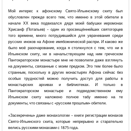
Мой интерес к афонскому Свято-Ильинскому скиту был
обусловлен прежде всего тем, что именно в этой обители в
начале ХХ века подвизался дядя моей бабушки иеромонах
Хрисанф (Потапьев) – один из просвещённейших святогорцев
того времени, много потрудившийся для уврачевания среди
русских иноков на Афоне имябожнической распри. И каково же
было моё разочарование, когда я столкнулся с тем, что ни в
Ильинском скиту, ни в начальствующем над ним греческом
Пантократорском монастыре мне не позволили даже взглянуть
на документы, связанные с моим предком. Это тем более было
странным, поскольку в других монастырях Афона сейчас без
особых трудностей можно получить доступ для работы в
монастырских архивах и библиотеках. И только в
Пантократорском монастыре и подведомственном ему
Ильинском скиту наложено полное табу именно на те
документы, что связаны с «русским прошлым» обители.
«Засекречены» даже монахологии – книги регистрации монахов
Свято-Ильинского скита, которые непрерывно и старательно
велись русскими монахами с 1875 года.