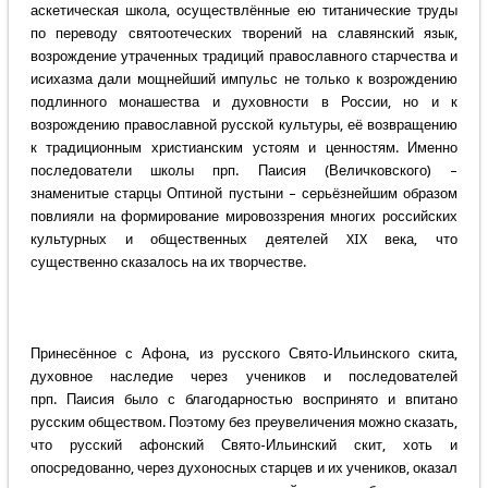
аскетическая школа, осуществлённые ею титанические труды
по переводу святоотеческих творений на славянский язык,
возрождение утраченных традиций православного старчества и
исихазма дали мощнейший импульс не только к возрождению
подлинного монашества и духовности в России, но и к
возрождению православной русской культуры, её возвращению
к традиционным христианским устоям и ценностям. Именно
последователи школы прп. Паисия (Величковского) –
знаменитые старцы Оптиной пустыни – серьёзнейшим образом
повлияли на формирование мировоззрения многих российских
культурных и общественных деятелей XIX века, что
существенно сказалось на их творчестве.
Принесённое с Афона, из русского Свято-Ильинского скита,
духовное наследие через учеников и последователей
прп. Паисия было с благодарностью воспринято и впитано
русским обществом. Поэтому без преувеличения можно сказать,
что русский афонский Свято-Ильинский скит, хоть и
опосредованно, через духоносных старцев и их учеников, оказал