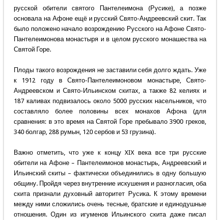
русской обители святого Пантелеимона (Русике), а позже
основала на Афоне ещё и русский Свято-Андреевский скит. Так
было положено начало возрождению Русского на Афоне Свято-
Пантелеимонова монастыря и в целом русского монашества на
Святой Горе.
Плоды такого возрождения не заставили себя долго ждать. Уже
к 1912 году в Свято-Пантелеимоновом монастыре, Свято-
Андреевском и Свято-Ильинском скитах, а также 82 келиях и
187 каливах подвизалось около 5000 русских насельников, что
составляло более половины всех монахов Афона (для
сравнения: в это время на Святой Горе пребывало 3900 греков,
340 болгар, 288 румын, 120 сербов и 53 грузина).
Важно отметить, что уже к концу XIX века все три русские
обители на Афоне – Пантелеимонов монастырь, Андреевский и
Ильинский скиты – фактически объединились в одну большую
общину. Пройдя через внутренние искушения и разногласия, оба
скита признали духовный авторитет Русика. К этому времени
между ними сложились очень тесные, братские и единодушные
отношения. Один из игуменов Ильинского скита даже писал