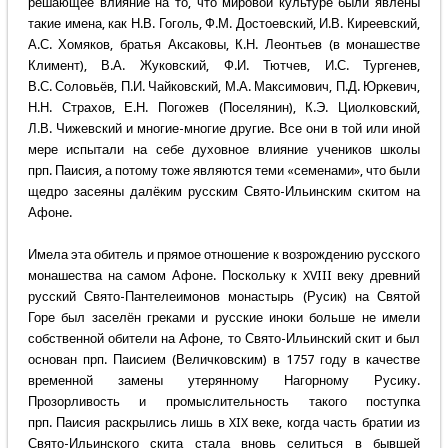
решающее влияние на то, что мировой культуре были явлены
такие имена, как Н.В. Гоголь, Ф.М. Достоевский, И.В. Киреевский,
А.С. Хомяков, братья Аксаковы, К.Н. Леонтьев (в монашестве
Климент), В.А. Жуковский, Ф.И. Тютчев, И.С. Тургенев,
В.С. Соловьёв, П.И. Чайковский, М.А. Максимович, П.Д. Юркевич,
Н.Н. Страхов, Е.Н. Погожев (Поселянин), К.Э. Циолковский,
Л.В. Чижевский и многие-многие другие. Все они в той или иной
мере испытали на себе духовное влияние учеников школы
прп. Паисия, а потому тоже являются теми «семенами», что были
щедро засеяны далёким русским Свято-Ильинским скитом на
Афоне.
Имела эта обитель и прямое отношение к возрождению русского
монашества на самом Афоне. Поскольку к XVIII веку древний
русский Свято-Пантелеимонов монастырь (Русик) на Святой
Горе был заселён греками и русские иноки больше не имели
собственной обители на Афоне, то Свято-Ильинский скит и был
основан прп. Паисием (Величковским) в 1757 году в качестве
временной замены утерянному Нагорному Русику.
Прозорливость и промыслительность такого поступка
прп. Паисия раскрылись лишь в XIX веке, когда часть братии из
Свято-Ильинского скита стала вновь селиться в бывшей