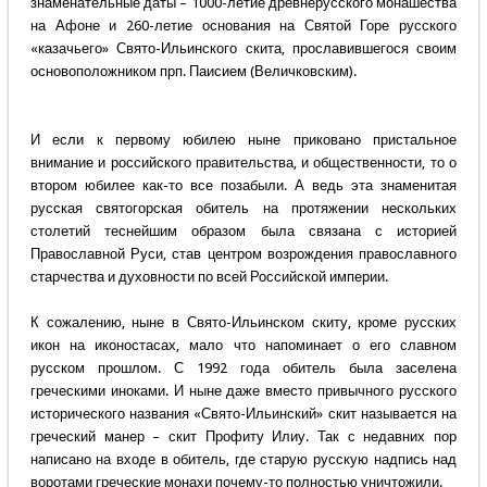
знаменательные даты – 1000-летие древнерусского монашества
на Афоне и 260-летие основания на Святой Горе русского
«казачьего» Свято-Ильинского скита, прославившегося своим
основоположником прп. Паисием (Величковским).
И если к первому юбилею ныне приковано пристальное
внимание и российского правительства, и общественности, то о
втором юбилее как-то все позабыли. А ведь эта знаменитая
русская святогорская обитель на протяжении нескольких
столетий теснейшим образом была связана с историей
Православной Руси, став центром возрождения православного
старчества и духовности по всей Российской империи.
К сожалению, ныне в Свято-Ильинском скиту, кроме русских
икон на иконостасах, мало что напоминает о его славном
русском прошлом. С 1992 года обитель была заселена
греческими иноками. И ныне даже вместо привычного русского
исторического названия «Свято-Ильинский» скит называется на
греческий манер – скит Профиту Илиу. Так с недавних пор
написано на входе в обитель, где старую русскую надпись над
воротами греческие монахи почему-то полностью уничтожили.