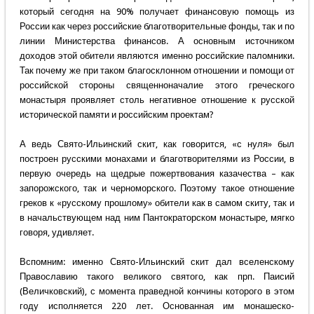
который сегодня на 90% получает финансовую помощь из
России как через российские благотворительные фонды, так и по
линии Министерства финансов. А основным источником
доходов этой обители являются именно российские паломники.
Так почему же при таком благосклонном отношении и помощи от
российской стороны священноначалие этого греческого
монастыря проявляет столь негативное отношение к русской
исторической памяти и российским проектам?
А ведь Свято-Ильинский скит, как говорится, «с нуля» был
построен русскими монахами и благотворителями из России, в
первую очередь на щедрые пожертвования казачества – как
запорожского, так и черноморского. Поэтому такое отношение
греков к «русскому прошлому» обители как в самом скиту, так и
в начальствующем над ним Пантократорском монастыре, мягко
говоря, удивляет.
Вспомним: именно Свято-Ильинский скит дал вселенскому
Православию такого великого святого, как прп. Паисий
(Величковский), с момента праведной кончины которого в этом
году исполняется 220 лет. Основанная им монашеско-