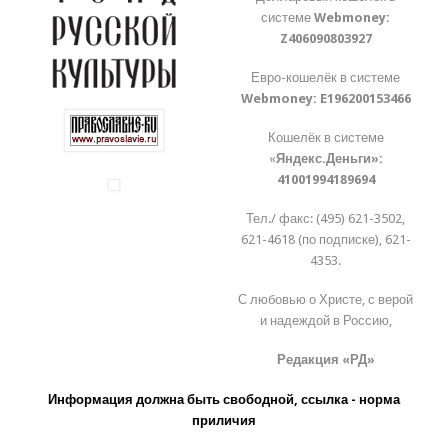
системе
Webmoney:
Z406090803927
Евро-кошелёк в системе
Webmoney:
E196200153466
Кошелёк в системе
«
Яндекс.Деньги»:
41001994189694
Тел./ факс: (495) 621-3502,
621-4618 (по подписке), 621-
4353.
С любовью о Христе, с верой
и надеждой в Россию,
Редакция «РД»
Информация должна быть свободной, ссылка - норма
приличия