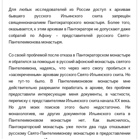
Для любых исследователей из России доступ к архивам
бывшего русского Ильинского скита запрещён
священноначалием Пантократорского монастыря. Более того,
оказывается, к этим архивам в Пантократоре не допускают даже
собратий по Афону – представителей русского Свято-
Пантелеимонова монастыря.
Со своей проблемой после отказа в Пантократорском монастыре
я обратился за помощью в русский афонский монастырь святого
Пантелеимона, надеясь, что через него смогу пробиться к
«засекреченным» архивам русского Свято-Ильинского скита. Но
не тут-то было. В Пантелеимоновом монастыре мне
действительно разрешили поработать в архиве, без проблем
предоставили интересующие меня документы, в частности,
переписку с представителями Ильинского скита начала ХХ века.
Но для моих поисков этого было недостаточно. Ни
монахологиев, ни других документов Ильинского скита в
Пантелеимоновом монастыре нет. Как выяснилось,
Пантократорский монастырь уже почти два года отказывает
русскому Свято-Пантелеимонову монастырю в предоставлении