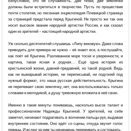
Безусловно, это не случайность. Две тёзки, две землячки
должны были встретиться в творчестве. Пусть по прошествии
почти столетия, но песенная энциклопедия Плевицкой страница
за страницей предстала перед Крыгиной. Не просто же так она
носит высокое звание народной артистки России, и как сказал
один из зрителей – настоящей народной артистки.
Уж сколько десятилетий слушаешь «Липу вековую». Даже слова
приводить для примера не нужно – её знают все, а послушайте,
как поёт её Крыгина. Разливанное море тоски и уверенности, и
картина, такая ясная и родная… Ещё одна история из
крестьянской жизни, давней-предавней, но такой родной. Ведь
как ни вымарывай историю, ни переписывай, ни подгоняй под
нужный формат, это наша русская действительность. Крыгина
не перепевает свою землячку, нет, она воспользовалась только
словами и мелодикой, а душу тревожную вложила в неё свою.
Именно в такие минуты понимаешь, насколько высок талант и
профессионализм Надежды Крыгиной. У зрителей, на себе
заметил, начинают подрагивать в волнении пальцы рук, выдавая
внутреннее состояние. Оно идёт со сцены, откуда звучит голос
певицы. И вслед за ним ты начинаешь переживать и сострадать.