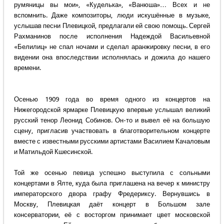
румяницы вы мои», «Куделька», «Ванюша»… Всех и не
вспомнить. Даже композиторы, люди искушённые в музыке,
услышав песни Плевицкой, предлагали ей свою помощь. Сергей
Рахманинов после исполнения Надеждой Васильевной
«Белилиц» не спал ночами и сделал аранжировку песни, в его
видении она впоследствии исполнялась и дожила до нашего
времени.
Осенью 1909 года во время одного из концертов на
Нижегородской ярмарке Плевицкую впервые услышал великий
русский тенор Леонид Собинов. Он-то и вывел её на большую
сцену, пригласив участвовать в благотворительном концерте
вместе с известными русскими артистами Василием Качаловым
и Матильдой Кшесинской.
Той же осенью певица успешно выступила с сольными
концертами в Ялте, куда была приглашена на вечер к министру
императорского двора графу Фредериксу. Вернувшись в
Москву, Плевицкая даёт концерт в Большом зале
консерватории, её с восторгом принимает цвет московской