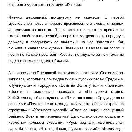
Крыгина и музыканты ансамбля «Россия».
Именно державный, по-другому не скажешь. С первой
музыкальной ноты, с первого произнесённого слова, с первых
аплодисментов понятно было: артисты и зрители пришли не
только любоваться песней, а верить в мудрую нашу народную
державу и продолжать её любить и на неё надеяться. Как
любила и надеялась курянка Плевицкая и верила: её голос и
песни не только прославят Россию, но идущие за ней таланты
подхватят главное дело её жизни.
А главное дело Плевицкой заключалось вот в чём. Она собрала,
записала, исполнила почти две тысячи русских песен. Среди них
«Лучинушка» и «Бродяга», «Есть на Волге утёс» и «Калинка»,
«Всю-то я вселенную проехал» и «По диким степям
Забайкалья», «Ухарь-купец» и «Липа вековая», «Среди долины
ровныя» и «Помню, я ещё молодушкой была», «Из-за острова на
стрежень» и «Хасбулат удалой», «Славное море – священный
Байкал». Всех и не перечислить! Да сколько своих создала –
«Золотым кольцом сковали», «Русь родная», «Величальная
царю-батюшке», «Что ты, барин, щуришь глазки?», «Белилицы-