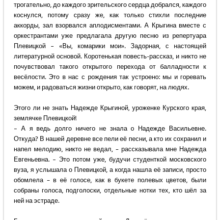
трогательно, до каждого зрительского сердца добрался, каждого
коснулся, потому сразу же, как только стихли последние
аккорды, зал взорвался аплодисментами. А Крыгина вместе с
оркестрантами уже предлагала другую песню из репертуара
Плевицкой – «Вы, комарики мои». Задорная, с настоящей
литературной основой. Коротенькая повесть-рассказ, и никто не
почувствовал такого открытого перехода от балладности к
весёлости. Это в нас с рождения так устроено: мы и горевать
можем, и радоваться жизни открыто, как говорят, на людях.
Этого ли не знать Надежде Крыгиной, уроженке Курского края,
землячке Плевицкой!
– А я ведь долго ничего не знала о Надежде Васильевне.
Откуда? В нашей деревне все пели её песни, а кто их сохранил и
напел мелодию, никто не ведал, – рассказывала мне Надежда
Евгеньевна. – Это потом уже, будучи студенткой московского
вуза, я услышала о Плевицкой, а когда нашла её записи, просто
обомлела – в её голосе, как в букете полевых цветов, были
собраны голоса, подголоски, отдельные нотки тех, кто шёл за
ней на эстраде.