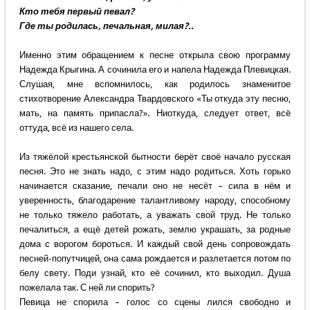
Кто тебя первый певал?
Где ты родилась, печальная, милая?..
Именно этим обращением к песне открыла свою программу
Надежда Крыгина. А сочинила его и напела Надежда Плевицкая.
Слушая, мне вспомнилось, как родилось знаменитое
стихотворение Александра Твардовского «Ты откуда эту песню,
мать, на память припасла?». Ниоткуда, следует ответ, всё
оттуда, всё из нашего села.
Из тяжёлой крестьянской бытности берёт своё начало русская
песня. Это не знать надо, с этим надо родиться. Хоть горько
начинается сказание, печали оно не несёт – сила в нём и
уверенность, благодарение талантливому народу, способному
не только тяжело работать, а уважать свой труд. Не только
печалиться, а ещё детей рожать, землю украшать, за родные
дома с ворогом бороться. И каждый свой день сопровождать
песней-попутчицей, она сама рождается и разлетается потом по
белу свету. Поди узнай, кто её сочинил, кто выходил. Душа
пожелала так. С ней ли спорить?
Певица не спорила – голос со сцены лился свободно и