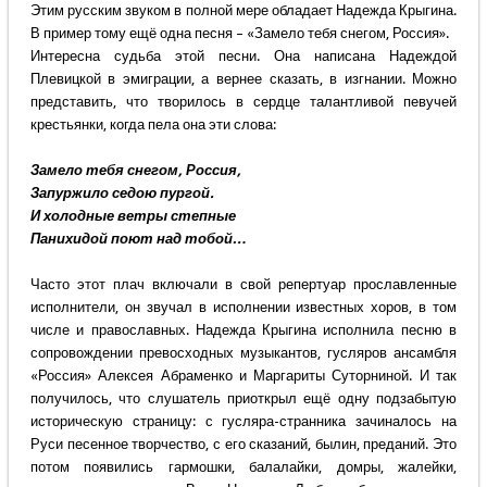
Этим русским звуком в полной мере обладает Надежда Крыгина.
В пример тому ещё одна песня – «Замело тебя снегом, Россия».
Интересна судьба этой песни. Она написана Надеждой
Плевицкой в эмиграции, а вернее сказать, в изгнании. Можно
представить, что творилось в сердце талантливой певучей
крестьянки, когда пела она эти слова:
Замело тебя снегом, Россия,
Запуржило седою пургой.
И холодные ветры степные
Панихидой поют над тобой…
Часто этот плач включали в свой репертуар прославленные
исполнители, он звучал в исполнении известных хоров, в том
числе и православных. Надежда Крыгина исполнила песню в
сопровождении превосходных музыкантов, гусляров ансамбля
«Россия» Алексея Абраменко и Маргариты Суторниной. И так
получилось, что слушатель приоткрыл ещё одну подзабытую
историческую страницу: с гусляра-странника зачиналось на
Руси песенное творчество, с его сказаний, былин, преданий. Это
потом появились гармошки, балалайки, домры, жалейки,