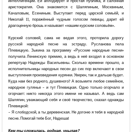
интеллигенции. Ей аплодирует и простая публика, и салонная
аристократия. Она знакомится с Шаляпиным, Москвиным,
Качаловым, Есениным. Выступает перед царской семьёй, и
Николай II, поражённый чудным голосом певицы, дарит ей
драгоценную брошь и называет «нашим курским соловьём».
Курский соловей, сама не ведая этого, проторила дорогу
русской народной песне на эстраду. Русланова пела
Плевицкую. Зыкина за программу «Русские народные песни»
получила Ленинскую премию, а ведь в неё входил в основном
репертуар Надежды Васильевны. Сколько времени прошло, а
исполнительницы народных песен до сих пор включают в свои
выступления произведения курянки. Уверен, так и дальше будет.
Куда нам без родного, душевного? А возьмите любое семейное,
народное гулянье – и тут Плевицкая. Одно только огорчало и
огорчает: никто никогда этого имени не называл. А ведь сам
Шаляпин, уважающий себя и своё творчество, сказал однажды
Плевицкой:
– Я слободской, а ты деревенская. Не догоню я тебя в народной
песне. Помогай тебе Бог, Надюша!
Кем ты сложилась, родная, унылая?