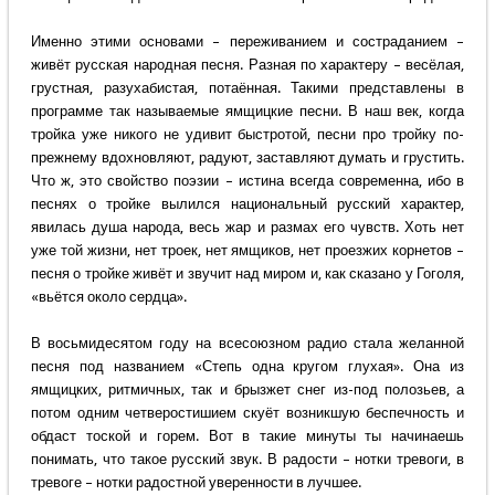
Именно этими основами – переживанием и состраданием –
живёт русская народная песня. Разная по характеру – весёлая,
грустная, разухабистая, потаённая. Такими представлены в
программе так называемые ямщицкие песни. В наш век, когда
тройка уже никого не удивит быстротой, песни про тройку по-
прежнему вдохновляют, радуют, заставляют думать и грустить.
Что ж, это свойство поэзии – истина всегда современна, ибо в
песнях о тройке вылился национальный русский характер,
явилась душа народа, весь жар и размах его чувств. Хоть нет
уже той жизни, нет троек, нет ямщиков, нет проезжих корнетов –
песня о тройке живёт и звучит над миром и, как сказано у Гоголя,
«вьётся около сердца».
В восьмидесятом году на всесоюзном радио стала желанной
песня под названием «Степь одна кругом глухая». Она из
ямщицких, ритмичных, так и брызжет снег из-под полозьев, а
потом одним четверостишием скуёт возникшую беспечность и
обдаст тоской и горем. Вот в такие минуты ты начинаешь
понимать, что такое русский звук. В радости – нотки тревоги, в
тревоге – нотки радостной уверенности в лучшее.