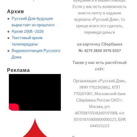
нуждаемся в вашей помощи.
Если у вас есть возможность
Архив
внести лепту в издание
Русский Дом будущее
журнала «Русский Дом», то
вырастает из прошлого
проще всего это сделать,
Архив 2008 -2026
переведя деньги
Текстовый архив
на карточку Сбербанка
телепередачи
№ 4279 3800 3976 0337
Видеоколлекция Русского
Дома
Также у нас есть расчётный
счёт:
Реклама
Организация «Русский Дом»,
ИНН 7702365862, КПП
770201001, Московский банк
Сбербанка России ОАО г.
Москва, р/с
40703810538260101068, к/с
30101810400000000225, БИК
044525225