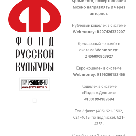
Кроме того, пожертвования
можно направлять и через
интернет:
Рублёвый кошелёк в системе
Webmoney:
R207426332207
Долларовый кошелёк в
системе
Webmoney:
Z406090803927
Евро-кошелёк в системе
Webmoney:
E196200153466
Кошелёк в системе
«
Яндекс.Деньги»:
41001994189694
Тел./ факс: (495) 621-3502,
621-4618 (по подписке), 621-
4353.
С любовью о Христе, с верой