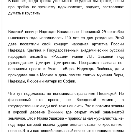
В наш век, когда тройка уже никого не удивит быстротой, песни
про тройку по-прежнему вдохновляют, радуют, заставляют
думать и грустить
Великой певице Надежде Васильевне Плевицкой 29 сентября
нынешнего года исполнилось 130 лет со дня рождения. Этой
дате посвятили свой концерт народная артистка России
Надежда Крыгина и Государственный академический русский
народный ансамбль «Россия» имени Л.Г. Зыкиной под
руководством Дмитрия Дмитриенко. Программа названа по-
славянски просто и ёмко – «Вера. Надежда. Любовь», да и
проходила она в Москве в день памяти святых мучениц Веры,
Надежды, Любови и матери их Софии.
Что тут поделаешь: не вспомнила страна имя Плевицкой. Не
финансовый это проект, не брендовый момент, а
государственные люди всё-таки нашлись. Это и потомки певицы
в курской деревне Винники, где открыт музей знаменитой
землячке. Это и Ирина Ушакова – православная журналистка, из-
под пера которой вышла удивительная статья о крестьянке-
певице. Это и настоящий державный вечер, что подарили людям