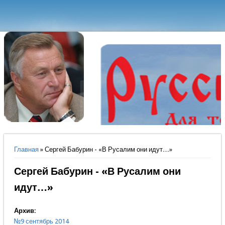
Вы здесь
Главная
» Сергей Бабурин - «В Русалим они идут…»
Сергей Бабурин - «В Русалим они
идут…»
Архив:
№9 сентябрь 2014