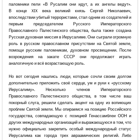
паломники пели «В Русалим они идут, а их ангелы ведут».
В конце XIX века великий князь Сергей Николаевич,
впоследствии убитый террористами, стал одним из создателей и
первым председателем Русского Императорского
Православного Палестинского общества, была также создана
Русская духовная миссия в Иерусалиме. Они сыграли огромную
роль в русском православном присутствии на Святой земле,
помощи русским паломникам, духовном просвещении. После
возрождения на закате СССР они продолжают играть
аналогичную и всё возрастающую роль.
Но вот сегодня нашлись люди, которые сочли своим долгом
дополнительно приложить своё сердце, ум и руки к «русскому
Иерусалиму». Несколько членов Императорского
Православного Палестинского общества, в том числе ваш
покорный слуга, решили сделать акцент на одну из вопиющих
проблем Святой земли. Мы опираемся на позицию Российского
государства, совпадающую с позицией Генассамблеи ООН и
других международных организаций и выражающуюся в том, что
нужно официально закрепить особый международный статус
Иерусалима как города трех авраамических религий. Либо