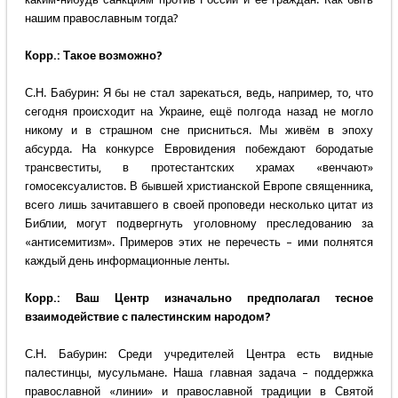
нашим православным тогда?
Корр.: Такое возможно?
С.Н. Бабурин: Я бы не стал зарекаться, ведь, например, то, что
сегодня происходит на Украине, ещё полгода назад не могло
никому и в страшном сне присниться. Мы живём в эпоху
абсурда. На конкурсе Евровидения побеждают бородатые
трансвеститы, в протестантских храмах «венчают»
гомосексуалистов. В бывшей христианской Европе священника,
всего лишь зачитавшего в своей проповеди несколько цитат из
Библии, могут подвергнуть уголовному преследованию за
«антисемитизм». Примеров этих не перечесть – ими полнятся
каждый день информационные ленты.
Корр.: Ваш Центр изначально предполагал тесное
взаимодействие с палестинским народом?
С.Н. Бабурин: Среди учредителей Центра есть видные
палестинцы, мусульмане. Наша главная задача – поддержка
православной «линии» и православной традиции в Святой