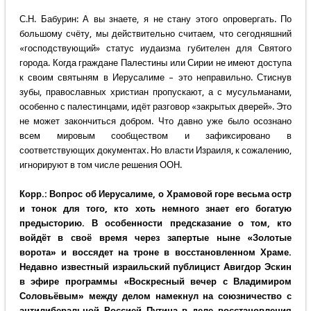
С.Н. Бабурин: А вы знаете, я не стану этого опровергать. По
большому счёту, мы действительно считаем, что сегодняшний
«господствующий» статус иудаизма губителен для Святого
города. Когда граждане Палестины или Сирии не имеют доступа
к своим святыням в Иерусалиме – это неправильно. Стиснув
зубы, православных христиан пропускают, а с мусульманами,
особенно с палестинцами, идёт разговор «закрытых дверей». Это
не может закончиться добром. Что давно уже было осознано
всем мировым сообществом и зафиксировано в
соответствующих документах. Но власти Израиля, к сожалению,
игнорируют в том числе решения ООН.
Корр.: Вопрос об Иерусалиме, о Храмовой горе весьма остр
и тонок для того, кто хоть немного знает его богатую
предысторию. В особенности предсказание о том, кто
войдёт в своё время через запертые ныне «Золотые
ворота» и воссядет на троне в восстановленном Храме.
Недавно известный израильский публицист Авигдор Эскин
в эфире программы «Воскресный вечер с Владимиром
Соловьёвым» между делом намекнул на союзничество с
антилиберальной Россией Путина в деле восстановления