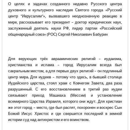
О целях и задачах созданного недавно Русского центра
духовного и культурного наследия Святого города «Русский
центр "Иерусалим"», вызвавшего неоднозначную реакцию в
мире, рассказывает его президент – доктор юридических наук,
заслуженный деятель науки РФ, лидер партии «Российский
общенародный союз» (РОС) Сергей Николаевич Бабурин
Для верующих трёх авраамических религий – иудаизма,
христианства и ислама – город Иерусалим всегда был
сакральным местом, а для первых двух религий – он подлинный
центр мира. Для иудеев – потому что здесь, в бывшей столице
Иудейского царства, стоял храм с Ковчегом Завета, два раза
разрушенный. С его восстановлением в третий раз иудеи
связывают приход Машиаха (Мессии) и установление
всемирного Царства Израиля, которого они ждут. Для христиан
же этот город – место, где был распят, похоронен и воскрес Сын
Божий Иисус Христос и где свершится последний в земной
истории суд над антихристом и его воинством.