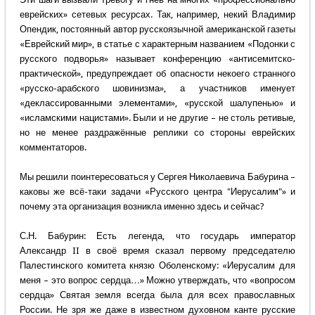
еврейских» сетевых ресурсах. Так, например, некий Владимир
Опендик, постоянный автор русскоязычной американской газеты
«Еврейский мир», в статье с характерным названием «Подонки с
русского подворья» называет конференцию «антисемитско-
практической», предупреждает об опасности некоего странного
«русско-арабского шовинизма», а участников именует
«деклассированными элементами», «русской шалупенью» и
«исламскими нацистами». Были и не другие – не столь ретивые,
но не менее раздражённые реплики со стороны еврейских
комментаторов.
Мы решили поинтересоваться у Сергея Николаевича Бабурина –
каковы же всё-таки задачи «Русского центра "Иерусалим"» и
почему эта организация возникла именно здесь и сейчас?
С.Н. Бабурин: Есть легенда, что государь император
Александр II в своё время сказал первому председателю
Палестинского комитета князю Оболенскому: «Иерусалим для
меня – это вопрос сердца…» Можно утверждать, что «вопросом
сердца» Святая земля всегда была для всех православных
России. Не зря же даже в известном духовном канте русские