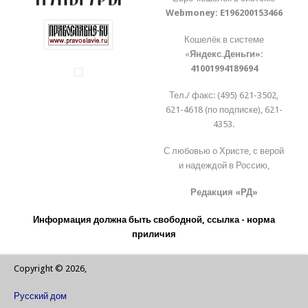
Webmoney:
E196200153466
Кошелёк в системе
«
Яндекс.Деньги»:
41001994189694
Тел./ факс: (495) 621-3502,
621-4618 (по подписке), 621-
4353.
С любовью о Христе, с верой
и надеждой в Россию,
Редакция «РД»
Информация должна быть свободной, ссылка - норма
приличия
Copyright © 2026,
Русский дом