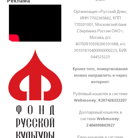
Реклама
Организация «Русский Дом»,
ИНН 7702365862, КПП
770201001, Московский банк
Сбербанка России ОАО г.
Москва, р/с
40703810538260101068, к/с
30101810400000000225, БИК
044525225
Кроме того, пожертвования
можно направлять и через
интернет:
Рублёвый кошелёк в системе
Webmoney:
R207426332207
Долларовый кошелёк в
системе
Webmoney:
Z406090803927
Евро-кошелёк в системе