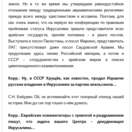
земле. Но в то же время мы утверждаем равнодостойное
отношение между традиционными авраамическими религиями:
прежде всего между христианством и исламом. Поэтому для
нас очень важно, что на первую же конференцию по правовым
проблемам статуса Иерусалима пришли представители всех
арабских государств, причём половина – в ранге послов.
Выступили и посол Палестины, и посол Марокко, представитель
ЛАГ; присутствовал даже посол Саудовской Аравии. Мы
продолжаем здесь линию Российской империи, а потом и
СССР – сотрудничества с арабским миром в поиске
цивилизационного взаимопонимания.
Корр.: Ну, в СССР Хрущёв, как известно, продал Израилю
русские владения в Иерусалиме за партию апельсинов…
С.Н. Бабурин: Ой, не вспоминайте этот позорный эпизод нашей
истории. Мне до сих пор тошно о нём думать.
Корр.: Еврейские комментаторы с тревогой и раздражением
пишут, что задача вашего Центра – деиудеизация
Иерусалима…