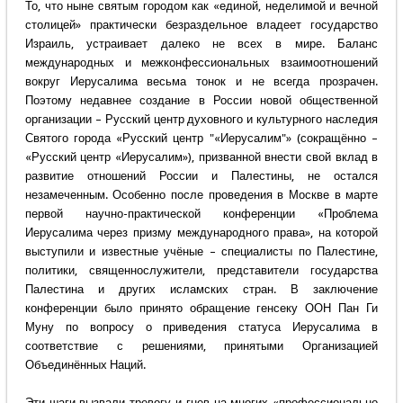
То, что ныне святым городом как «единой, неделимой и вечной
столицей» практически безраздельное владеет государство
Израиль, устраивает далеко не всех в мире. Баланс
международных и межконфессиональных взаимоотношений
вокруг Иерусалима весьма тонок и не всегда прозрачен.
Поэтому недавнее создание в России новой общественной
организации – Русский центр духовного и культурного наследия
Святого города «Русский центр "«Иерусалим"» (сокращённо –
«Русский центр «Иерусалим»), призванной внести свой вклад в
развитие отношений России и Палестины, не остался
незамеченным. Особенно после проведения в Москве в марте
первой научно-практической конференции «Проблема
Иерусалима через призму международного права», на которой
выступили и известные учёные – специалисты по Палестине,
политики, священнослужители, представители государства
Палестина и других исламских стран. В заключение
конференции было принято обращение генсеку ООН Пан Ги
Муну по вопросу о приведения статуса Иерусалима в
соответствие с решениями, принятыми Организацией
Объединённых Наций.
Эти шаги вызвали тревогу и гнев на многих «профессионально