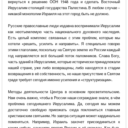
вернуться к решению ООН 1948 года и сделать Восточный
Иерусалим столицей государства Палестина. В любом случае –
никакой монополии Израиля на этот город быть не должно.
Русские православные люди издавна воспринимали Иерусалим
как неотъемлемую часть национального духовного наследия.
Есть целый комплекс связанных с этим проблем, которые мы
хотели «решить, усилить и направить». Я специально говорю
этими глаголами, поскольку на Святую землю из России каждый
год направляется всё больший поток паломников. Слава Богу,
часть зданий в Иерусалиме, которые исторически принадлежали
нашей стране, уже либо возвращены, либо находятся в стадии
возвращения в её собственность, но наше присутствие в Святом
граде требует сегодня именно усиления и «структуризации».
Методы деятельности Центра в основном просветительские.
Нам очень важно, чтобы в России наши сограждане знали, в чём
проблема сегодняшнего Иерусалима. Да, сегодня мы можем
достаточно свободно приезжать сюда поклониться главным
христианским святыням. Но завтра ситуация может кардинально
поменяться. Например, Израиль захочет присоединиться к
каким-нибудь санкциям против России и её граждан. Как быть