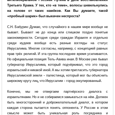
Третьего Храма. У тех, кто «в теме», волосы шевельнулись
на голове от таких намёков. Как Вы думаете, такой
«пробный шарик» был выкачен неспроста?
С.Н. Бабурин: Думаю, что случайного в нашем мире вообще не
бывает. Бывают не до конца или слишком поздно понятые
закономерности. Сегодня среди граждан Израиля и отдельно
среди иудеев вообще есть разные взгляды на статус
Иерусалима. Многие согласны, например, с концепцией равных
прав трёх религий. И эта группа последнее время усиливается.
Но официальная позиция Тель-Авива иная. В Москве уже бывал
губернатор Иерусалима, который подчёркивал, что это город
израильский и никакой иной. А мы хотим пригласить губернатора
Иерусалимской земли – палестинца, который мог бы объяснить
широкому кругу лиц, что Иерусалим – город оккупированный.
Конечно, мы не отвергаем партнёрского диалога с
израильтянами. Но и не собираемся замыкаться на нём. Должен
быть многосторонний и доброжелательный диалог, в котором
каждая сторона пытается понять оппонента. У России в этом
смысле может быть уникальная роль посредника и