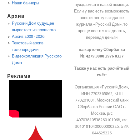
Наши баннеры
нуждаемся в вашей помощи.
Если у вас есть возможность
Архив
внести лепту в издание
Русский Дом будущее
журнала «Русский Дом», то
вырастает из прошлого
проще всего это сделать,
Архив 2008 -2026
переведя деньги
Текстовый архив
на карточку Сбербанка
телепередачи
№ 4279 3800 3976 0337
Видеоколлекция Русского
Дома
Также у нас есть расчётный
счёт:
Реклама
Организация «Русский Дом»,
ИНН 7702365862, КПП
770201001, Московский банк
Сбербанка России ОАО г.
Москва, р/с
40703810538260101068, к/с
30101810400000000225, БИК
044525225