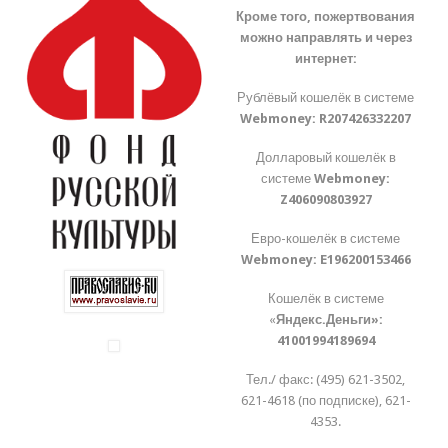
Кроме того, пожертвования
можно направлять и через
интернет:
Рублёвый кошелёк в системе
Webmoney:
R207426332207
Долларовый кошелёк в
системе
Webmoney:
Z406090803927
Евро-кошелёк в системе
Webmoney:
E196200153466
Кошелёк в системе
«
Яндекс.Деньги»:
41001994189694
Тел./ факс: (495) 621-3502,
621-4618 (по подписке), 621-
4353.