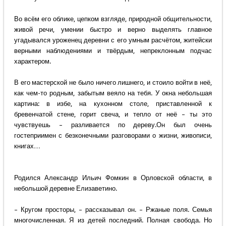
Во всём его облике, цепком взгляде, природной общительности,
живой речи, умении быстро и верно выделять главное
угадывался уроженец деревни с его умным расчётом, житейски
верными наблюдениями и твёрдым, непреклонным подчас
характером.
В его мастерской не было ничего лишнего, и стоило войти в неё,
как чем-то родным, забытым веяло на тебя. У окна небольшая
картина: в избе, на кухонном столе, приставленной к
бревенчатой стене, горит свеча, и тепло от неё – ты это
чувствуешь – разливается по дереву.Он был очень
гостеприимен с безконечными разговорами о жизни, живописи,
книгах…
Родился Александр Ильич Фомкин в Орловской области, в
небольшой деревне Елизаветино.
– Кругом просторы, – рассказывал он. – Ржаные поля. Семья
многочисленная. Я из детей последний. Полная свобода. Но