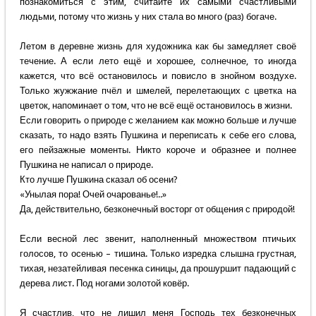
познакомиться с этим, считайте их самыми счастливыми
людьми, потому что жизнь у них стала во много (раз) богаче.
Летом в деревне жизнь для художника как бы замедляет своё
течение. А если лето ещё и хорошее, солнечное, то иногда
кажется, что всё остановилось и повисло в знойном воздухе.
Только жужжание пчёл и шмелей, перелетающих с цветка на
цветок, напоминает о том, что не всё ещё остановилось в жизни.
Если говорить о природе с желанием как можно больше и лучше
сказать, то надо взять Пушкина и переписать к себе его слова,
его пейзажные моменты. Никто короче и образнее и полнее
Пушкина не написал о природе.
Кто лучше Пушкина сказал об осени?
«Унылая пора! Очей очарованье!..»
Да, действительно, безконечный восторг от общения с природой!
Если весной лес звенит, наполненный множеством птичьих
голосов, то осенью – тишина. Только изредка слышна грустная,
тихая, незатейливая песенка синицы, да прошуршит падающий с
дерева лист. Под ногами золотой ковёр.
Я счастлив, что не лишил меня Господь тех безконечных