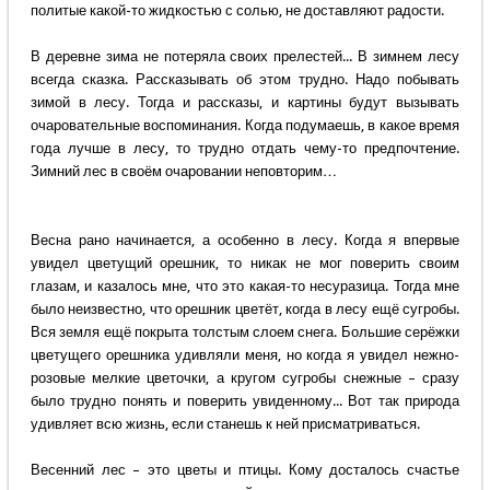
политые какой-то жидкостью с солью, не доставляют радости.
В деревне зима не потеряла своих прелестей... В зимнем лесу
всегда сказка. Рассказывать об этом трудно. Надо побывать
зимой в лесу. Тогда и рассказы, и картины будут вызывать
очаровательные воспоминания. Когда подумаешь, в какое время
года лучше в лесу, то трудно отдать чему-то предпочтение.
Зимний лес в своём очаровании неповторим…
Весна рано начинается, а особенно в лесу. Когда я впервые
увидел цветущий орешник, то никак не мог поверить своим
глазам, и казалось мне, что это какая-то несуразица. Тогда мне
было неизвестно, что орешник цветёт, когда в лесу ещё сугробы.
Вся земля ещё покрыта толстым слоем снега. Большие серёжки
цветущего орешника удивляли меня, но когда я увидел нежно-
розовые мелкие цветочки, а кругом сугробы снежные – сразу
было трудно понять и поверить увиденному... Вот так природа
удивляет всю жизнь, если станешь к ней присматриваться.
Весенний лес – это цветы и птицы. Кому досталось счастье