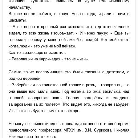
живопись художника пришлась по душе телевизионному
начальству.
Вскоре после съёмок, в канун Нового года, играли с ним в
шахматы.
– А вы верно в прошлый раз сказали: что в детстве человек
видел, то всю жизнь изображает. – И через паузу: – Ещё вы
говорили, почему у меня пейзажи без людей? Вот мой ответ:
когда люди – это уже не мой пейзаж.
Как-то в разговоре он заметил:
– Революции на баррикадах – это не жизнь.
Самые яркие воспоминания его были связаны с детством, с
родной деревней.
– Заберёшься по таинственной тропке в рожь, – говорил он, – а
она выше нас, мальчишек. Под ногами, во ржи, васильки, над
головой жаворонки поют. Голову задерёшь и следишь
зачарованно за их полётом. Кто видел это, никогда не забудет.
И всю жизнь будет с ним этот восторг.
Не могу не привести здесь слова единственного в своё время
православного профессора МГХИ им. В.И. Сурикова Николая
Николаевича Третьякова: