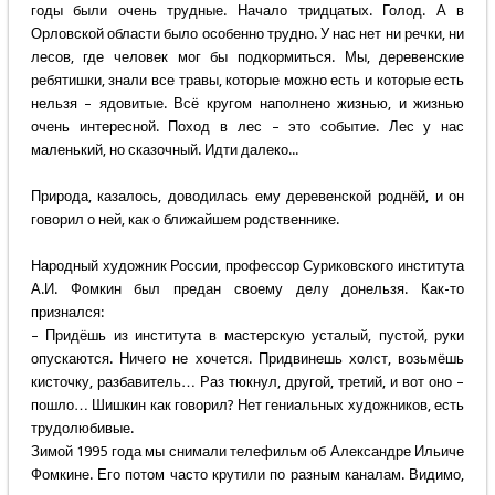
годы были очень трудные. Начало тридцатых. Голод. А в
Орловской области было особенно трудно. У нас нет ни речки, ни
лесов, где человек мог бы подкормиться. Мы, деревенские
ребятишки, знали все травы, которые можно есть и которые есть
нельзя – ядовитые. Всё кругом наполнено жизнью, и жизнью
очень интересной. Поход в лес – это событие. Лес у нас
маленький, но сказочный. Идти далеко...
Природа, казалось, доводилась ему деревенской роднёй, и он
говорил о ней, как о ближайшем родственнике.
Народный художник России, профессор Суриковского института
А.И. Фомкин был предан своему делу донельзя. Как-то
признался:
– Придёшь из института в мастерскую усталый, пустой, руки
опускаются. Ничего не хочется. Придвинешь холст, возьмёшь
кисточку, разбавитель… Раз тюкнул, другой, третий, и вот оно –
пошло… Шишкин как говорил? Нет гениальных художников, есть
трудолюбивые.
Зимой 1995 года мы снимали телефильм об Александре Ильиче
Фомкине. Его потом часто крутили по разным каналам. Видимо,