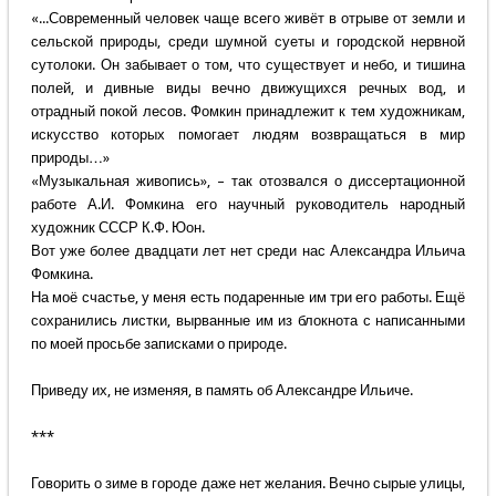
«...Современный человек чаще всего живёт в отрыве от земли и
сельской природы, среди шумной суеты и городской нервной
сутолоки. Он забывает о том, что существует и небо, и тишина
полей, и дивные виды вечно движущихся речных вод, и
отрадный покой лесов. Фомкин принадлежит к тем художникам,
искусство которых помогает людям возвращаться в мир
природы…»
«Музыкальная живопись», – так отозвался о диссертационной
работе А.И. Фомкина его научный руководитель народный
художник СССР К.Ф. Юон.
Вот уже более двадцати лет нет среди нас Александра Ильича
Фомкина.
На моё счастье, у меня есть подаренные им три его работы. Ещё
сохранились листки, вырванные им из блокнота с написанными
по моей просьбе записками о природе.
Приведу их, не изменяя, в память об Александре Ильиче.
***
Говорить о зиме в городе даже нет желания. Вечно сырые улицы,