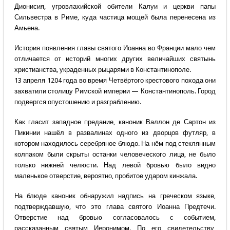
Дионисия, угровлахийской обители Калуи и церкви папы
Сильвестра в Риме, куда частица мощей была перенесена из
Амьена.
История появления главы святого Иоанна во Франции мало чем
отличается от историй многих других величайших святынь
христианства, украденных рыцарями в Константинополе.
13 апреля 1204 года во время Четвёртого крестового похода они
захватили столицу Римской империи — Константинополь. Город
подвергся опустошению и разграблению.
Как гласит западное предание, каноник Валлон де Сартон из
Пикинии нашёл в развалинах одного из дворцов футляр, в
котором находилось серебряное блюдо. На нём под стеклянным
колпаком были скрыты останки человеческого лица, не было
только нижней челюсти. Над левой бровью было видно
маленькое отверстие, вероятно, пробитое ударом кинжала.
На блюде каноник обнаружил надпись на греческом языке,
подтверждавшую, что это глава святого Иоанна Предтечи.
Отверстие над бровью согласовалось с событием,
рассказанным святым Иеронимом. По его свидетельству,