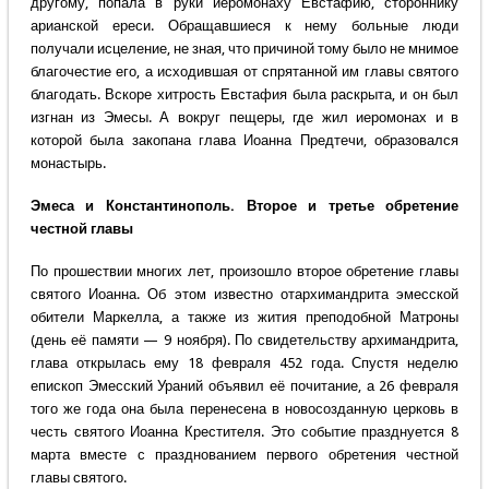
другому, попала в руки иеромонаху Евстафию, стороннику
арианской ереси. Обращавшиеся к нему больные люди
получали исцеление, не зная, что причиной тому было не мнимое
благочестие его, а исходившая от спрятанной им главы святого
благодать. Вскоре хитрость Евстафия была раскрыта, и он был
изгнан из Эмесы. А вокруг пещеры, где жил иеромонах и в
которой была закопана глава Иоанна Предтечи, образовался
монастырь.
Эмеса и Константинополь. Второе и третье обретение
честной главы
По прошествии многих лет, произошло второе обретение главы
святого Иоанна. Об этом известно отархимандрита эмесской
обители Маркелла, а также из жития преподобной Матроны
(день её памяти — 9 ноября). По свидетельству архимандрита,
глава открылась ему 18 февраля 452 года. Спустя неделю
епископ Эмесский Ураний объявил её почитание, а 26 февраля
того же года она была перенесена в новосозданную церковь в
честь святого Иоанна Крестителя. Это событие празднуется 8
марта вместе с празднованием первого обретения честной
главы святого.