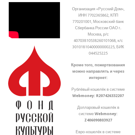
Организация «Русский Дом»,
ИНН 7702365862, КПП
770201001, Московский банк
Сбербанка России ОАО г.
Москва, р/с
40703810538260101068, к/с
30101810400000000225, БИК
044525225
Кроме того, пожертвования
можно направлять и через
интернет:
Рублёвый кошелёк в системе
Webmoney:
R207426332207
Долларовый кошелёк в
системе
Webmoney:
Z406090803927
Евро-кошелёк в системе