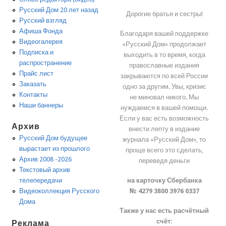
Русский Дом 20 лет назад
Дорогие братья и сестры!
Русский взгляд
Афиша Фонда
Благодаря вашей поддержке
Видеогалерея
«Русский Дом» продолжает
Подписка и
выходить в то время, когда
распространение
православные издания
Прайс лист
закрываются по всей России
Заказать
одно за другим. Увы, кризис
Контакты
не миновал никого. Мы
Наши баннеры
нуждаемся в вашей помощи.
Если у вас есть возможность
Архив
внести лепту в издание
Русский Дом будущее
журнала «Русский Дом», то
вырастает из прошлого
проще всего это сделать,
Архив 2008 -2026
переведя деньги
Текстовый архив
на карточку Сбербанка
телепередачи
№ 4279 3800 3976 0337
Видеоколлекция Русского
Дома
Также у нас есть расчётный
счёт:
Реклама