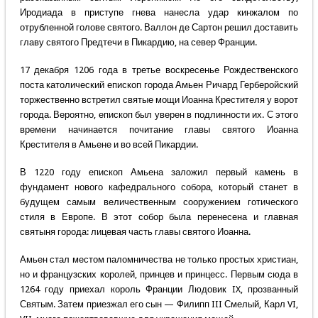
Иродиада в приступе гнева нанесла удар кинжалом по
отрубленной голове святого. Валлон де Сартон решил доставить
главу святого Предтечи в Пикардию, на север Франции.
17 декабря 1206 года в третье воскресенье Рождественского
поста католический епископ города Амьен Ричард Герберойский
торжественно встретил святые мощи Иоанна Крестителя у ворот
города. Вероятно, епископ был уверен в подлинности их. С этого
времени начинается почитание главы святого Иоанна
Крестителя в Амьене и во всей Пикардии.
В 1220 году епископ Амьена заложил первый камень в
фундамент нового кафедрального собора, который станет в
будущем самым величественным сооружением готического
стиля в Европе. В этот собор была перенесена и главная
святыня города: лицевая часть главы святого Иоанна.
Амьен стал местом паломничества не только простых христиан,
но и французских королей, принцев и принцесс. Первым сюда в
1264 году приехал король Франции Людовик IX, прозванный
Святым. Затем приезжал его сын — Филипп III Смелый, Карл VI,