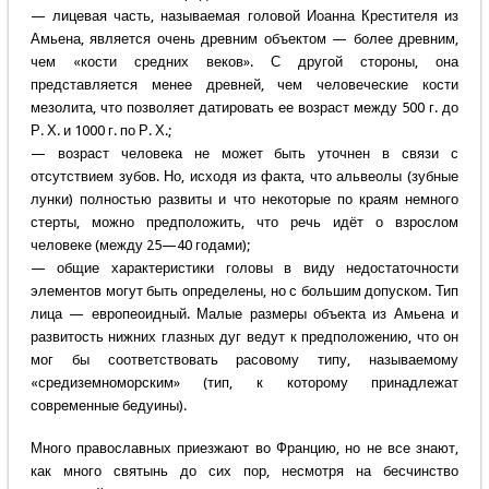
— лицевая часть, называемая головой Иоанна Крестителя из
Амьена, является очень древним объектом — более древним,
чем «кости средних веков». С другой стороны, она
представляется менее древней, чем человеческие кости
мезолита, что позволяет датировать ее возраст между 500 г. до
Р. Х. и 1000 г. по Р. Х.;
— возраст человека не может быть уточнен в связи с
отсутствием зубов. Но, исходя из факта, что альвеолы (зубные
лунки) полностью развиты и что некоторые по краям немного
стерты, можно предположить, что речь идёт о взрослом
человеке (между 25—40 годами);
— общие характеристики головы в виду недостаточности
элементов могут быть определены, но с большим допуском. Тип
лица — европеоидный. Малые размеры объекта из Амьена и
развитость нижних глазных дуг ведут к предположению, что он
мог бы соответствовать расовому типу, называемому
«средиземноморским» (тип, к которому принадлежат
современные бедуины).
Много православных приезжают во Францию, но не все знают,
как много святынь до сих пор, несмотря на бесчинство