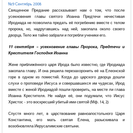
№9 Сентябрь 2008
Священное Предание рассказывает нам о том, что после
усекновения главы святого Иоанна Предтечи нечестивая
Иродиада не позволила предать её погребению вместе с телом
пророка, но, надругавшись над ней, закопала около своего
дворца. Тело же тайно забрали и погребли ученики его.
11 сентября – усекновение главы Пророка, Предтечи и
Крестителя Господня Иоанна
Жене приближённого царя Ирода было известно, где Иродиада
закопала главу. И она решила перезахоронить её на Елеонской
горе в одном из поместий. Когда до царского дворца дошли
слухи о проповеди Иисуса и совершавшихся им чудесах, Ирод
вместе с женой Иродиадой пошли проверить, на месте ли глава
Иоанна Крестителя. Не найдя её, они подумали, что Иисус
Христос - это воскресший убитый ими святой (Мф. 14, 2)
Спустя много лет, в царствование равноапостольного Царя
Константина, его мать святая Елена, разыскивала и
возобновляла Иерусалимские святыни.