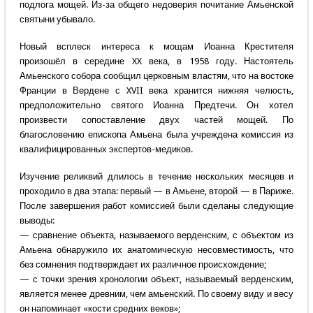
подлога мощей. Из-за общего недоверия почитание Амьенской
святыни убывало.
Новый всплеск интереса к мощам Иоанна Крестителя
произошёл в середине XX века, в 1958 году. Настоятель
Амьенского собора сообщил церковным властям, что на востоке
Франции в Вердене с XVII века хранится нижняя челюсть,
предположительно святого Иоанна Предтечи. Он хотел
произвести сопоставление двух частей мощей. По
благословению епископа Амьена была учреждена комиссия из
квалифицированных экспертов-медиков.
Изучение реликвий длилось в течение нескольких месяцев и
проходило в два этапа: первый — в Амьене, второй — в Париже.
После завершения работ комиссией были сделаны следующие
выводы:
— сравнение объекта, называемого верденским, с объектом из
Амьена обнаружило их анатомическую несовместимость, что
без сомнения подтверждает их различное происхождение;
— с точки зрения хронологии объект, называемый верденским,
является менее древним, чем амьенский. По своему виду и весу
он напоминает «кости средних веков»;