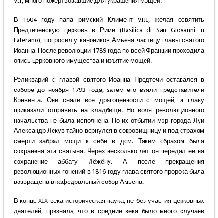
VII, много пожертвовавшие для украшения мощей.
В 1604 году папа римский Климент VIII, желая освятить
Предтеченскую церковь в Риме (Basilica di San Giovanni in
Laterano), попросил у каноников Амьена частицу главы святого
Иоанна. После революции 1789 года по всей Франции проходила
опись церковного имущества и изъятие мощей.
Реликварий с главой святого Иоанна Предтечи оставался в
соборе до ноября 1793 года, затем его взяли представители
Конвента. Они сняли все драгоценности с мощей, а главу
приказали отправить на кладбище. Но воля революционного
начальства не была исполнена. По их отбытии мэр города Луи
Александр Лекув тайно вернулся в сокровищницу и под страхом
смерти забрал мощи к себе в дом. Таким образом была
сохранена эта святыня. Через несколько лет он передал её на
сохранение аббату Лёжёну. А после прекращения
революционных гонений в 1816 году глава святого пророка была
возвращена в кафедральный собор Амьена.
В конце XIX века историческая наука, не без участия церковных
деятелей, признала, что в средние века было много случаев