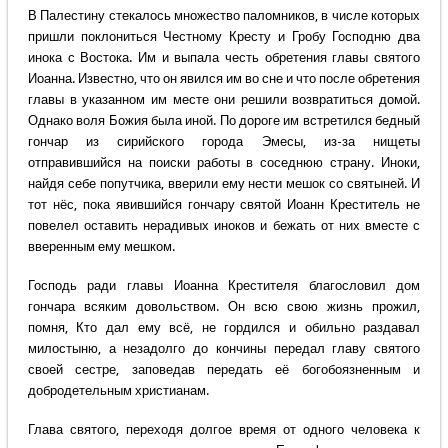
В Палестину стекалось множество паломников, в числе которых
пришли поклониться Честному Кресту и Гробу Господню два
инока с Востока. Им и выпала честь обретения главы святого
Иоанна. Известно, что он явился им во сне и что после обретения
главы в указанном им месте они решили возвратиться домой.
Однако воля Божия была иной. По дороге им встретился бедный
гончар из сирийского города Эмесы, из-за нищеты
отправившийся на поиски работы в соседнюю страну. Иноки,
найдя себе попутчика, вверили ему нести мешок со святыней. И
тот нёс, пока явившийся гончару святой Иоанн Креститель не
повелел оставить нерадивых иноков и бежать от них вместе с
вверенным ему мешком.
Господь ради главы Иоанна Крестителя благословил дом
гончара всяким довольством. Он всю свою жизнь прожил,
помня, Кто дал ему всё, не гордился и обильно раздавал
милостыню, а незадолго до кончины передал главу святого
своей сестре, заповедав передать её богобоязненным и
добродетельным христианам.
Глава святого, переходя долгое время от одного человека к