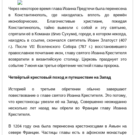
Через некоторое время глава Иоанна Предтечи была перенесена
в Константинополь, где находилась вплоть до времён
иконоборческих. Благочестивые христиане, покидая
Константинополь, тайно вывезли с собой и эту святыню,
спрятали её в Команах (близ Сухуми), городе, в котором некогда,
находясь в ссылке, скончался святитель Иоанн Златоуст (407
г.). После VII Вселенского Собора (787 г.) восстановившего
православное почитание икон, главу святого Иоанна Крестителя
возвратили в византийскую столицу. Церковь празднует это
событие 7 июня как третье обретение честной главы пророка.
Четвёртый крестовый поход и путешествие на Запад
Историей о третьем обретении обычно завершают
повествование о главе святого Иоанна Крестителя. Это потому,
что крестоносцы увезли её на Запад. Совершенно неожиданно
несколько лет назад мы обрели во Франции главу Иоанна
Крестителя.
В 1204 году она была перенесена крестоносцами в Амьен на
севере Франции. Частицы главы есть в афонском монастыре