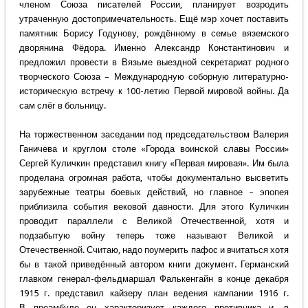
членом Союза писателей России, планирует возродить
утраченную достопримечательность. Ещё мэр хочет поставить
памятник Борису Годунову, рождённому в семье вяземского
дворянина Фёдора. Именно Александр Константинович и
предложил провести в Вязьме выездной секретариат родного
творческого Союза – Международную соборную литературно-
историческую встречу к 100-летию Первой мировой войны. Да
сам слёг в больницу.
На торжественном заседании под председательством Валерия
Ганичева и круглом столе «Города воинской славы России»
Сергей Куличкин представил книгу «Первая мировая». Им была
проделана огромная работа, чтобы документально высветить
зарубежные театры боевых действий, но главное – эпопея
приблизила события вековой давности. Для этого Куличкин
проводит параллели с Великой Отечественной, хотя и
подзабытую войну теперь тоже называют Великой и
Отечественной. Считаю, надо поумерить пафос и вчитаться хотя
бы в такой приведённый автором книги документ. Германский
главком генерал-фельдмаршал Фалькенгайн в конце декабря
1915 г. представил кайзеру план ведения кампании 1916 г.
В преамбуле он характеризует каждого противника и, в