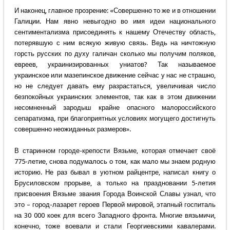
И наконец, главное прозрение: «Совершенно то же и в отношении
Галиции. Нам явно невыгодно во имя идеи национального
сентиментализма присоединять к нашему Отечеству область,
потерявшую с ним всякую живую связь. Ведь на ничтожную
горсть русских по духу галичан сколько мы получим поляков,
евреев, украинизированных униатов? Так называемое
украинское или мазепинское движение сейчас у нас не страшно,
но не следует давать ему разрастаться, увеличивая число
безпокойных украинских элементов, так как в этом движении
несомненный зародыш крайне опасного малороссийского
сепаратизма, при благоприятных условиях могущего достигнуть
совершенно неожиданных размеров».
В старинном городе-крепости Вязьме, которая отмечает своё
775-летие, снова подумалось о том, как мало мы знаем родную
историю. Не раз бывал в уютном райцентре, написал книгу о
Брусиловском прорыве, а только на праздновании 5-летия
присвоения Вязьме звания Города Воинской Славы узнал, что
это – город-лазарет героев Первой мировой, этапный госпиталь
на 30 000 коек для всего Западного фронта. Многие вязьмичи,
конечно, тоже воевали и стали Георгиевскими кавалерами.