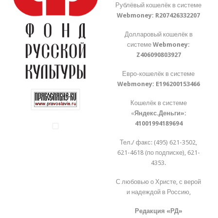
Рублёвый кошелёк в системе
Webmoney:
R207426332207
Долларовый кошелёк в
системе
Webmoney:
Z406090803927
Евро-кошелёк в системе
Webmoney:
E196200153466
Кошелёк в системе
«
Яндекс.Деньги»:
41001994189694
Тел./ факс: (495) 621-3502,
621-4618 (по подписке), 621-
4353.
С любовью о Христе, с верой
и надеждой в Россию,
Редакция «РД»