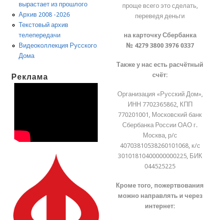
вырастает из прошлого
проще всего это сделать,
Архив 2008 -2026
переведя деньги
Текстовый архив
на карточку Сбербанка
телепередачи
№ 4279 3800 3976 0337
Видеоколлекция Русского
Дома
Также у нас есть расчётный
счёт:
Реклама
Организация «Русский Дом»,
ИНН 7702365862, КПП
770201001, Московский банк
Сбербанка России ОАО г.
Москва, р/с
40703810538260101068, к/с
30101810400000000225, БИК
044525225
Кроме того, пожертвования
можно направлять и через
интернет: