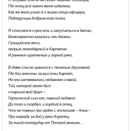
Где отец всё зовет меня издалека:
Как же мало узнал я о жизни отца-офицера,
Подпоручика Кобринского полка.
Я стеснялся спросить и запутаться в датах,
Безвозвратно казались они далеки:
Галицийские веси,
прорыв легендарный в Карпатах
И раненье шрапнелью у горной реки.
В доме список хранился с печатью двуглавой,
Где бои внесены за высоты Карпат,
Но они затмевались недавнею славой,
Той, которой овеян был
старший мой брат –
Героический сын его, павший недавно.
До того и скорбел, и гордился отец,
Что не помнил про орден с отличием – Анна –
Про награду за бой у реки Коропец,
За лихой контрудар от Поповой могилы…