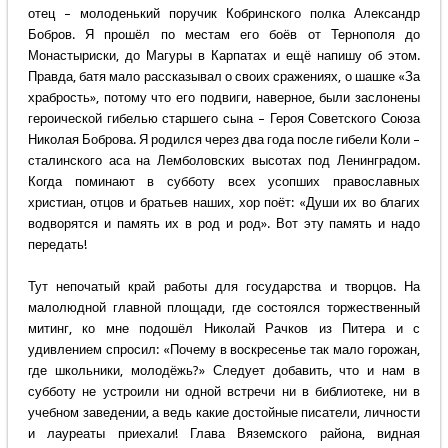
отец – молоденький поручик Кобринского полка Александр
Бобров. Я прошёл по местам его боёв от Тернополя до
Монастыриски, до Магуры в Карпатах и ещё напишу об этом.
Правда, батя мало рассказывал о своих сражениях, о шашке «За
храбрость», потому что его подвиги, наверное, были заслонены
героической гибелью старшего сына – Героя Советского Союза
Николая Боброва. Я родился через два года после гибели Коли –
сталинского аса на Лемболовских высотах под Ленинградом.
Когда поминают в субботу всех усопших православных
христиан, отцов и братьев наших, хор поёт: «Души их во благих
водворятся и память их в род и род». Вот эту память и надо
передать!
Тут непочатый край работы для государства и творцов. На
малолюдной главной площади, где состоялся торжественный
митинг, ко мне подошёл Николай Рачков из Питера и с
удивлением спросил: «Почему в воскресенье так мало горожан,
где школьники, молодёжь?» Следует добавить, что и нам в
субботу не устроили ни одной встречи ни в библиотеке, ни в
учебном заведении, а ведь какие достойные писатели, личности
и лауреаты приехали! Глава Вяземского района, видная