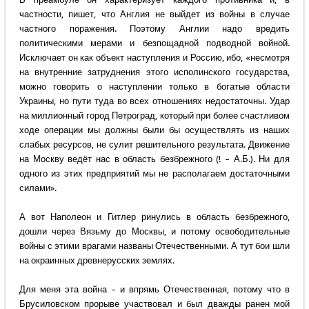
частности, пишет, что Англия не выйдет из войны в случае
частного поражения. Поэтому Англии надо вредить
политическими мерами и безпощадной подводной войной.
Исключает он как объект наступления и Россию, ибо, «несмотря
на внутренние затруднения этого исполинского государства,
можно говорить о наступлении только в богатые области
Украины, но пути туда во всех отношениях недостаточны. Удар
на миллионный город Петроград, который при более счастливом
ходе операции мы должны были бы осуществлять из наших
слабых ресурсов, не сулит решительного результата. Движение
на Москву ведёт нас в область безбрежного (! – А.Б.). Ни для
одного из этих предприятий мы не располагаем достаточными
силами».
А вот Наполеон и Гитлер ринулись в область безбрежного,
дошли через Вязьму до Москвы, и потому освободительные
войны с этими врагами названы Отечественными. А тут бои шли
на окраинных древнерусских землях.
Для меня эта война – и впрямь Отечественная, потому что в
Брусиловском прорыве участвовал и был дважды ранен мой