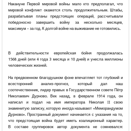
Накануне Первой мировой войны мало кто предполагал, что
мировой конфликт окажется столь продолжительным. Штабы,
разрабатывая планы предстоящих операций, рассчитывали
победоносно завершить войну за несколько месяцев,
максимум – за год. К долгой войне на выживание не готовились.
В действительности европейская бойня продолжалась
1568 дней (или 4 года 3 месяца и 10 дней) и унесла миллионы
человеческих жизней.
На предвоенном благодушном фоне впечатляет тот глубокий и
всесторонний анализ-прогноз, который дал наш
соотечественник, лидер правых в Государственном совете Пётр
Николаевич Дурново. Век назад, в феврале 1914 года, он
написал и подал на имя императора Николая II свою
знаменитую записку, которую иногда называют «Меморандумом
Дурново». Пространный документ начинается с указания на то,
что предстоящая война будет иметь коалиционный характер.
В составе группировок автор документа не сомневался: