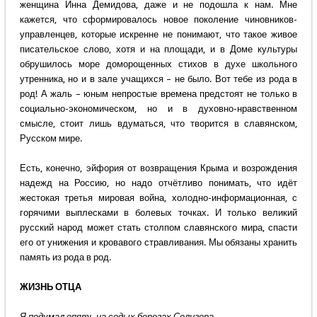
женщина Инна Демидова, даже и не подошла к нам. Мне
кажется, что сформировалось новое поколение чиновников-
управленцев, которые искренне не понимают, что такое живое
писательское слово, хотя и на площади, и в Доме культуры
обрушилось море доморощенных стихов в духе школьного
утренника, но и в зале учащихся – не было. Вот тебе из рода в
род! А жаль – юным непростые времена предстоят не только в
социально-экономическом, но и в духовно-нравственном
смысле, стоит лишь вдуматься, что творится в славянском,
Русском мире.
Есть, конечно, эйфория от возвращения Крыма и возрождения
надежд на Россию, но надо отчётливо понимать, что идёт
жестокая третья мировая война, холодно-информационная, с
горячими выплесками в болевых точках. И только великий
русский народ может стать столпом славянского мира, спасти
его от унижения и кровавого стравливания. Мы обязаны хранить
память из рода в род.
ЖИЗНЬ ОТЦА
Я подумал опять на седых берегах Селигера,