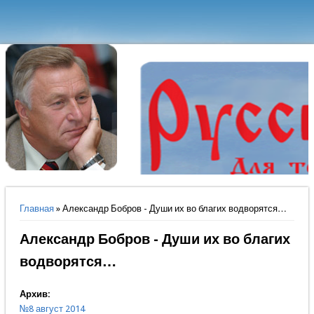
Вы здесь
Главная
» Александр Бобров - Души их во благих водворятся…
Александр Бобров - Души их во благих
водворятся…
Архив:
№8 август 2014