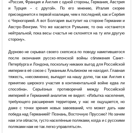
«Россия, Франция и Англия с одной стороны, Германия, Австрия
и Турция – с другой». По его мнению, Италия скорее
присоединится к первой коалиции, чем к последней, как и Сербия
с Черногорией. А вот Болгария выступит на стороне Германии и
Австро-Венгрии. Что же касается Румынии, то она «останется
нейтральной, пока весы счастья не склонятся на ту или другую
сторону».
Дурново не скрывал своего скепсиса по поводу наметившегося
после окончания русско-японской войны сближения Санкт-
Петербурга и Лондона, поскольку никаких выгод для Российской
империи в её союзе с Туманным Альбионом не находил. Главная
тяжесть, «несомненно, выпадет на нашу долю, так как Англия к
принятию широкого участия в континентальной войне едва ли
способна». Серьёзных противоречий между Российской
империей и Германией аналитик не видел: «Избытка населения,
требующего расширения территории, у нас не ощущается, но
даже с точки зрения новых завоеваний, что может дать нам
победа над Германией? Познань, Восточную Пруссию? Но зачем
нам эти области, густо населённые поляками, когда и с русскими
поляками нам не так легко управляться».