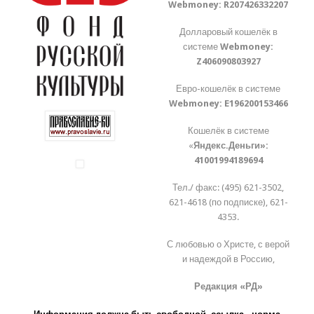
Webmoney:
R207426332207
Долларовый кошелёк в
системе
Webmoney:
Z406090803927
Евро-кошелёк в системе
Webmoney:
E196200153466
Кошелёк в системе
«
Яндекс.Деньги»:
41001994189694
Тел./ факс: (495) 621-3502,
621-4618 (по подписке), 621-
4353.
С любовью о Христе, с верой
и надеждой в Россию,
Редакция «РД»