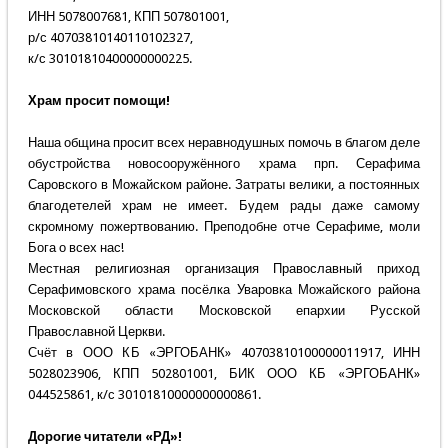
ИНН 5078007681, КПП 507801001,
р/с 40703810140110102327,
к/с 30101810400000000225.
Храм просит помощи!
Наша община просит всех неравнодушных помочь в благом деле
обустройства новосооружённого храма прп. Серафима
Саровского в Можайском районе. Затраты велики, а постоянных
благодетелей храм не имеет. Будем рады даже самому
скромному пожертвованию. Преподобне отче Серафиме, моли
Бога о всех нас!
Местная религиозная организация Православный приход
Серафимовского храма посёлка Уваровка Можайского района
Московской области Московской епархии Русской
Православной Церкви.
Счёт в ООО КБ «ЭРГОБАНК» 40703810100000011917, ИНН
5028023906, КПП 502801001, БИК ООО КБ «ЭРГОБАНК»
044525861, к/с 30101810000000000861.
Дорогие читатели «РД»!