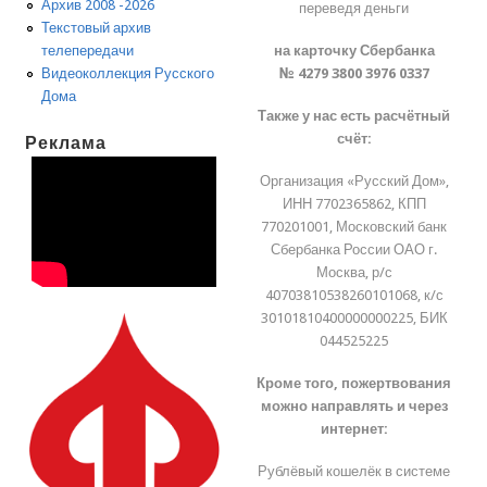
Архив 2008 -2026
переведя деньги
Текстовый архив
на карточку Сбербанка
телепередачи
№ 4279 3800 3976 0337
Видеоколлекция Русского
Дома
Также у нас есть расчётный
счёт:
Реклама
Организация «Русский Дом»,
ИНН 7702365862, КПП
770201001, Московский банк
Сбербанка России ОАО г.
Москва, р/с
40703810538260101068, к/с
30101810400000000225, БИК
044525225
Кроме того, пожертвования
можно направлять и через
интернет:
Рублёвый кошелёк в системе