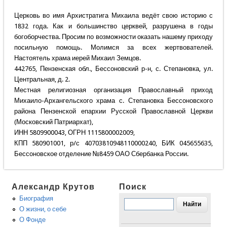
Церковь во имя Архистратига Михаила ведёт свою историю с
1832 года. Как и большинство церквей, разрушена в годы
богоборчества. Просим по возможности оказать нашему приходу
посильную помощь. Молимся за всех жертвователей.
Настоятель храма иерей Михаил Земцов.
442765, Пензенская обл., Бессоновский р-н, с. Степановка, ул.
Центральная, д. 2.
Местная религиозная организация Православный приход
Михаило-Архангельского храма с. Степановка Бессоновского
района Пензенской епархии Русской Православной Церкви
(Московский Патриархат),
ИНН 5809900043, ОГРН 1115800002009,
КПП 580901001, р/с 40703810948110000240, БИК 045655635,
Бессоновское отделение №8459 ОАО Сбербанка России.
Александр Крутов
Поиск
Биография
О жизни, о себе
О Фонде