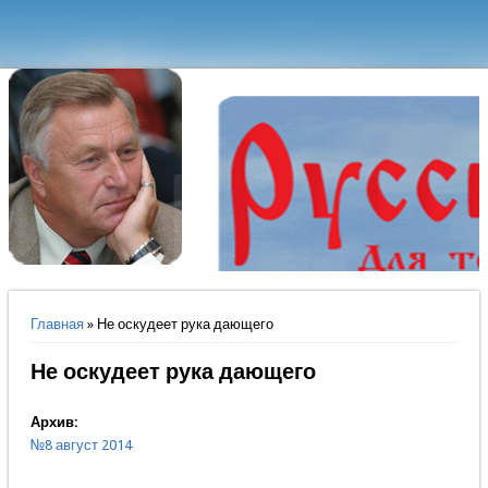
Вы здесь
Главная
» Не оскудеет рука дающего
Не оскудеет рука дающего
Архив:
№8 август 2014