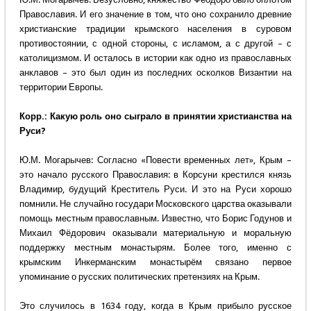
Православия. И его значение в том, что оно сохранило древние
христианские традиции крымского населения в суровом
противостоянии, с одной стороны, с исламом, а с другой – с
католицизмом. И осталось в истории как одно из православных
анклавов – это был один из последних осколков Византии на
территории Европы.
Корр.: Какую роль оно сыграло в принятии христианства на
Руси?
Ю.М. Могарычев: Согласно «Повести временных лет», Крым –
это начало русского Православия: в Корсуни крестился князь
Владимир, будущий Креститель Руси. И это на Руси хорошо
помнили. Не случайно государи Московского царства оказывали
помощь местным православным. Известно, что Борис Годунов и
Михаил Фёдорович оказывали материальную и моральную
поддержку местным монастырям. Более того, именно с
крымским Инкерманским монастырём связано первое
упоминание о русских политических претензиях на Крым.
Это случилось в 1634 году, когда в Крым прибыло русское