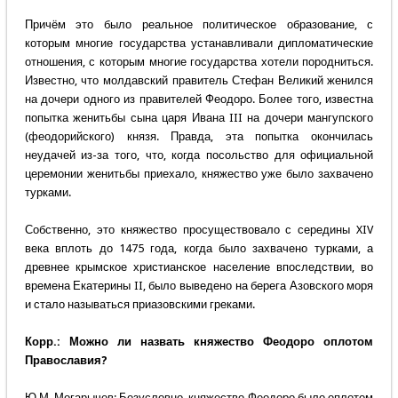
Причём это было реальное политическое образование, с
которым многие государства устанавливали дипломатические
отношения, с которым многие государства хотели породниться.
Известно, что молдавский правитель Стефан Великий женился
на дочери одного из правителей Феодоро. Более того, известна
попытка женитьбы сына царя Ивана III на дочери мангупского
(феодорийского) князя. Правда, эта попытка окончилась
неудачей из-за того, что, когда посольство для официальной
церемонии женитьбы приехало, княжество уже было захвачено
турками.
Собственно, это княжество просуществовало с середины XIV
века вплоть до 1475 года, когда было захвачено турками, а
древнее крымское христианское население впоследствии, во
времена Екатерины II, было выведено на берега Азовского моря
и стало называться приазовскими греками.
Корр.: Можно ли назвать княжество Феодоро оплотом
Православия?
Ю.М. Могарычев: Безусловно, княжество Феодоро было оплотом