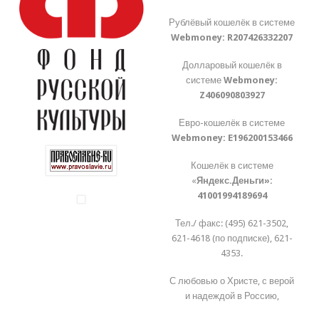
Рублёвый кошелёк в системе
Webmoney:
R207426332207
Долларовый кошелёк в
системе
Webmoney:
Z406090803927
Евро-кошелёк в системе
Webmoney:
E196200153466
Кошелёк в системе
«
Яндекс.Деньги»:
41001994189694
Тел./ факс: (495) 621-3502,
621-4618 (по подписке), 621-
4353.
С любовью о Христе, с верой
и надеждой в Россию,