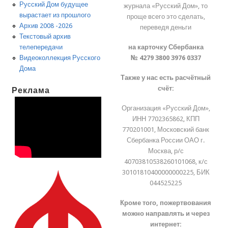
Русский Дом будущее
журнала «Русский Дом», то
вырастает из прошлого
проще всего это сделать,
Архив 2008 -2026
переведя деньги
Текстовый архив
на карточку Сбербанка
телепередачи
№ 4279 3800 3976 0337
Видеоколлекция Русского
Дома
Также у нас есть расчётный
счёт:
Реклама
Организация «Русский Дом»,
ИНН 7702365862, КПП
770201001, Московский банк
Сбербанка России ОАО г.
Москва, р/с
40703810538260101068, к/с
30101810400000000225, БИК
044525225
Кроме того, пожертвования
можно направлять и через
интернет: