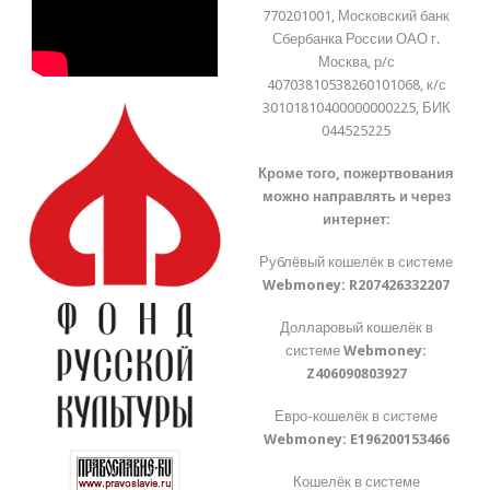
770201001, Московский банк
Сбербанка России ОАО г.
Москва, р/с
40703810538260101068, к/с
30101810400000000225, БИК
044525225
Кроме того, пожертвования
можно направлять и через
интернет:
Рублёвый кошелёк в системе
Webmoney:
R207426332207
Долларовый кошелёк в
системе
Webmoney:
Z406090803927
Евро-кошелёк в системе
Webmoney:
E196200153466
Кошелёк в системе