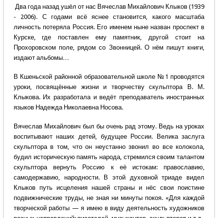
Два года назад ушёл от нас Вячеслав Михайлович Клыков (1939
- 2006). С годами всё яснее становится, какого масштаба
личность потеряла Россия. Его именем ныне назван проспект в
Курске, где поставлен ему памятник, другой стоит на
Прохоровском поле, рядом со Звонницей. О нём пишут книги,
издают альбомы…
В Кшеньской районной образовательной школе №1 проводятся
уроки, посвящённые жизни и творчеству скульптора В. М.
Клыкова. Их разработала и ведёт преподаватель иностранных
языков Надежда Николаевна Носова.
Вячеслав Михайлович был бы очень рад этому. Ведь на уроках
воспитывают наших детей, будущее России. Велика заслуга
скульптора в том, что он неустанно звонил во все колокола,
будил историческую память народа, стремился своим талантом
скульптора вернуть Россию к её истокам: православию,
самодержавию, народности. В этой духовной триаде видел
Клыков путь исцеления нашей страны и нёс свои поистине
подвижнические труды, не зная ни минуты покоя. «Для каждой
творческой работы — я имею в виду деятельность художников