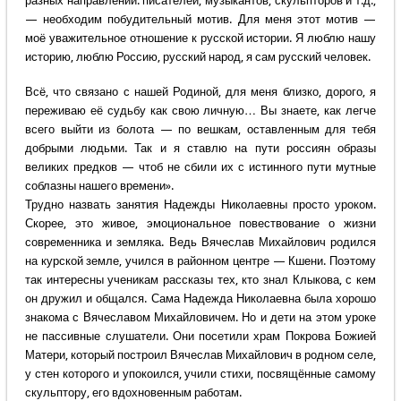
разных направлений: писателей, музыкантов, скульпторов и т.д.,
— необходим побудительный мотив. Для меня этот мотив —
моё уважительное отношение к русской истории. Я люблю нашу
историю, люблю Россию, русский народ, я сам русский человек.
Всё, что связано с нашей Родиной, для меня близко, дорого, я
переживаю её судьбу как свою личную… Вы знаете, как легче
всего выйти из болота — по вешкам, оставленным для тебя
добрыми людьми. Так и я ставлю на пути россиян образы
великих предков — чтоб не сбили их с истинного пути мутные
соблазны нашего времени».
Трудно назвать занятия Надежды Николаевны просто уроком.
Скорее, это живое, эмоциональное повествование о жизни
современника и земляка. Ведь Вячеслав Михайлович родился
на курской земле, учился в районном центре — Кшени. Поэтому
так интересны ученикам рассказы тех, кто знал Клыкова, с кем
он дружил и общался. Сама Надежда Николаевна была хорошо
знакома с Вячеславом Михайловичем. Но и дети на этом уроке
не пассивные слушатели. Они посетили храм Покрова Божией
Матери, который построил Вячеслав Михайлович в родном селе,
у стен которого и упокоился, учили стихи, посвящённые самому
скульптору, его вдохновенным работам.