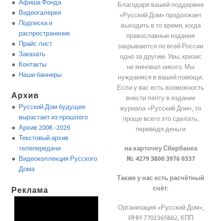
Афиша Фонда
Благодаря вашей поддержке
Видеогалерея
«Русский Дом» продолжает
Подписка и
выходить в то время, когда
распространение
православные издания
Прайс лист
закрываются по всей России
Заказать
одно за другим. Увы, кризис
Контакты
не миновал никого. Мы
Наши баннеры
нуждаемся в вашей помощи.
Если у вас есть возможность
Архив
внести лепту в издание
Русский Дом будущее
журнала «Русский Дом», то
вырастает из прошлого
проще всего это сделать,
Архив 2008 -2026
переведя деньги
Текстовый архив
на карточку Сбербанка
телепередачи
№ 4279 3800 3976 0337
Видеоколлекция Русского
Дома
Также у нас есть расчётный
счёт:
Реклама
Организация «Русский Дом»,
ИНН 7702365862, КПП