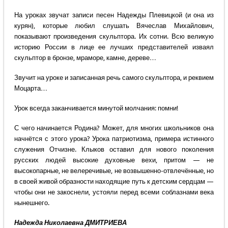
На уроках звучат записи песен Надежды Плевицкой (и она из
курян), которые любил слушать Вячеслав Михайлович,
показывают произведения скульптора. Их сотни. Всю великую
историю России в лице ее лучших представителей изваял
скульптор в бронзе, мраморе, камне, дереве…
Звучит на уроке и записанная речь самого скульптора, и реквием
Моцарта…
Урок всегда заканчивается минутой молчания: помни!
С чего начинается Родина? Может, для многих школьников она
начнётся с этого урока? Урока патриотизма, примера истинного
служения Отчизне. Клыков оставил для нового поколения
русских людей высокие духовные вехи, притом — не
высокопарные, не велеречивые, не возвышенно-отвлечённые, но
в своей живой образности находящие путь к детским сердцам —
чтобы они не закоснели, устояли перед всеми соблазнами века
нынешнего.
Надежда Николаевна ДМИТРИЕВА