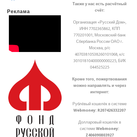
Также у нас есть расчётный
счёт:
Реклама
Организация «Русский Дом»,
ИНН 7702365862, КПП
770201001, Московский банк
Сбербанка России ОАО г.
Москва, р/с
40703810538260101068, к/с
30101810400000000225, БИК
044525225
Кроме того, пожертвования
можно направлять и через
интернет:
Рублёвый кошелёк в системе
Webmoney:
R207426332207
Долларовый кошелёк в
системе
Webmoney:
Z406090803927