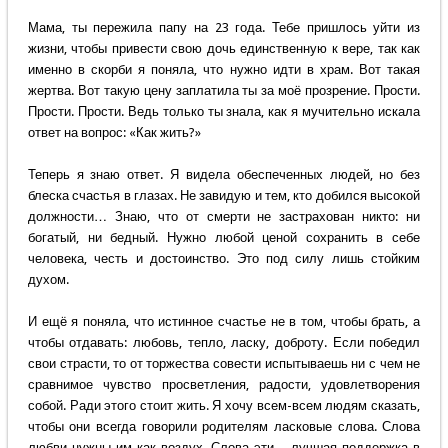
Мама, ты пережила папу на 23 года. Тебе пришлось уйти из
жизни, чтобы привести свою дочь единственную к вере, так как
именно в скорби я поняла, что нужно идти в храм. Вот такая
жертва. Вот такую цену заплатила ты за моё прозрение. Прости.
Прости. Прости. Ведь только ты знала, как я мучительно искала
ответ на вопрос: «Как жить?»
Теперь я знаю ответ. Я видела обеспеченных людей, но без
блеска счастья в глазах. Не завидую и тем, кто добился высокой
должности… Знаю, что от смерти не застрахован никто: ни
богатый, ни бедный. Нужно любой ценой сохранить в себе
человека, честь и достоинство. Это под силу лишь стойким
духом.
И ещё я поняла, что истинное счастье не в том, чтобы брать, а
чтобы отдавать: любовь, тепло, ласку, доброту. Если победил
свои страсти, то от торжества совести испытываешь ни с чем не
сравнимое чувство просветления, радости, удовлетворения
собой. Ради этого стоит жить. Я хочу всем-всем людям сказать,
чтобы они всегда говорили родителям ласковые слова. Слова
любви нужны им как воздух. Слова эти – лучшая поддержка в