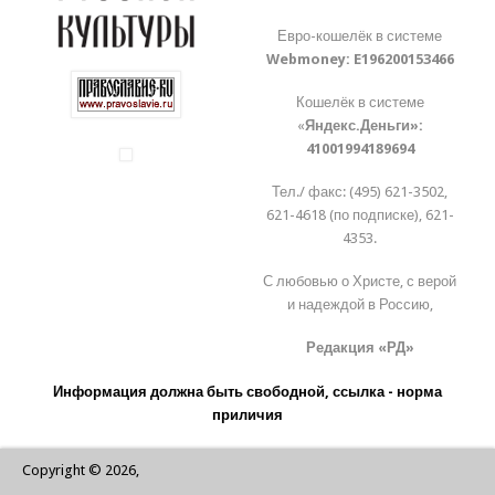
Евро-кошелёк в системе
Webmoney:
E196200153466
Кошелёк в системе
«
Яндекс.Деньги»:
41001994189694
Тел./ факс: (495) 621-3502,
621-4618 (по подписке), 621-
4353.
С любовью о Христе, с верой
и надеждой в Россию,
Редакция «РД»
Информация должна быть свободной, ссылка - норма
приличия
Copyright © 2026,