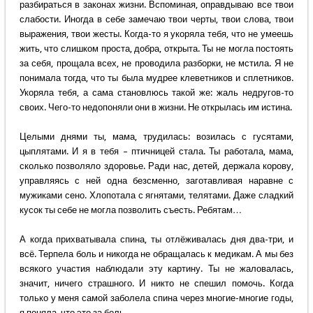
разбираться в законах жизни. Вспоминая, оправдываю все твои
слабости. Иногда в себе замечаю твои черты, твои слова, твои
выражения, твои жесты. Когда-то я укоряла тебя, что не умеешь
жить, что слишком проста, добра, открыта. Ты не могла постоять
за себя, прощала всех, не проводила разборки, не мстила. Я не
понимала тогда, что ты была мудрее клеветников и сплетников.
Укоряла тебя, а сама становлюсь такой же: жаль недругов-то
своих. Чего-то недопоняли они в жизни. Не открылась им истина.
Целыми днями ты, мама, трудилась: возилась с гусятами,
цыплятами. И я в тебя – птичницей стала. Ты работала, мама,
сколько позволяло здоровье. Ради нас, детей, держала корову,
управляясь с ней одна безсменно, заготавливая наравне с
мужиками сено. Хлопотала с ягнятами, телятами. Даже сладкий
кусок ты себе не могла позволить съесть. Ребятам…
А когда прихватывала спина, ты отлёживалась дня два-три, и
всё. Терпела боль и никогда не обращалась к медикам. А мы без
всякого участия наблюдали эту картину. Ты не жаловалась,
значит, ничего страшного. И никто не спешил помочь. Когда
только у меня самой заболела спина через многие-многие годы,
я поняла, что это за боль.