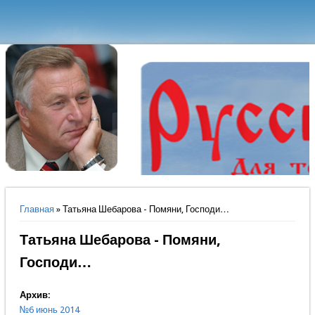
Вы здесь
Главная
» Татьяна Шебарова - Помяни, Господи…
Татьяна Шебарова - Помяни,
Господи…
Архив:
№6 июнь 2014