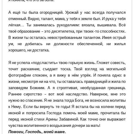
А ещё ты была огородницей. Урожай у нас всегда получался
отменный. Видно, талант, мама, у тебя к земле был. И рука у тебя
лёгкая… Ты занималась рукоделием: вязала, вышивала. Всё
твоё образование – это десятилетка, при твоих-то способностях.
В жизни ты осталась невостребованным талантом. Имея острый
ум, не добилась ни должности обеспеченной, ни жилья
хорошего, ни достатка.
Я не успела «подсластить» твою горькую жизнь. Гложет совесть,
точит раскаяние, съедает тоска. Твой взгляд на могильной
фотографии спокоен, а я вижу в нём упрёк. И поняла одно: в
жизни, несмотря ни на что, ты оставалась праведницей и жила по
заповедям Божиим. А я строптивая, необузданная грешница.
Раннее сиротство – вот моё наследство. Наверное, мне это
нужно во спасение. Я не знала тогда Бога, не возносила молитвы
к Нему. Если бы вернуть те годы! Я встала бы на колени перед
иконой и попросила Господа помочь моей маме, прочитала бы
перед иконой стихи Арины Забавиной. Как точно они выражают
чувства молитвенного воздыхания дочери за мать!
Помоги, Господь, моей маме.