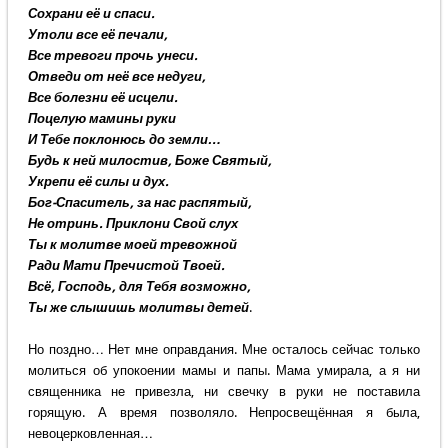
Сохрани её и спаси.
Утоли все её печали,
Все тревоги прочь унеси.
Отведи от неё все недуги,
Все болезни её исцели.
Поцелую мамины руки
И Тебе поклонюсь до земли…
Будь к ней милостив, Боже Святый,
Укрепи её силы и дух.
Бог-Спаситель, за нас распятый,
Не отринь. Приклони Свой слух
Ты к молитве моей тревожной
Ради Мати Пречистой Твоей.
Всё, Господь, для Тебя возможно,
Ты же слышишь молитвы детей
.
Но поздно… Нет мне оправдания. Мне осталось сейчас только
молиться об упокоении мамы и папы. Мама умирала, а я ни
священника не привезла, ни свечку в руки не поставила
горящую. А время позволяло. Непросвещённая я была,
невоцерковленная…