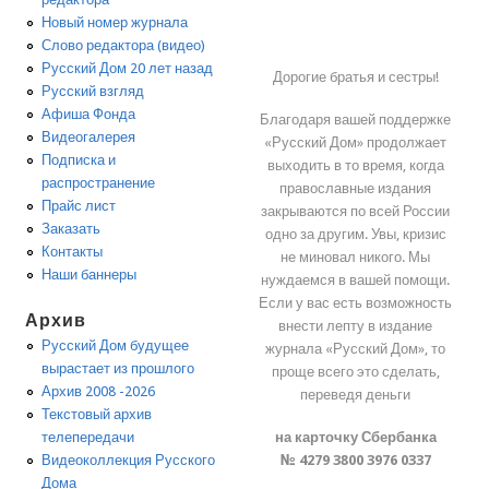
Новый номер журнала
Слово редактора (видео)
Русский Дом 20 лет назад
Дорогие братья и сестры!
Русский взгляд
Афиша Фонда
Благодаря вашей поддержке
Видеогалерея
«Русский Дом» продолжает
Подписка и
выходить в то время, когда
распространение
православные издания
Прайс лист
закрываются по всей России
Заказать
одно за другим. Увы, кризис
Контакты
не миновал никого. Мы
Наши баннеры
нуждаемся в вашей помощи.
Если у вас есть возможность
Архив
внести лепту в издание
Русский Дом будущее
журнала «Русский Дом», то
вырастает из прошлого
проще всего это сделать,
Архив 2008 -2026
переведя деньги
Текстовый архив
на карточку Сбербанка
телепередачи
№ 4279 3800 3976 0337
Видеоколлекция Русского
Дома