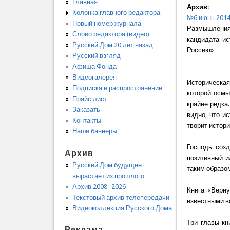
Главная
Архив:
Колонка главного редактора
№6 июнь 201
Новый номер журнала
Размышления
Слово редактора (видео)
кандидата ис
Русский Дом 20 лет назад
Россию»
Русский взгляд
Афиша Фонда
Видеогалерея
Историческая 
Подписка и распространение
которой осмы
Прайс лист
крайне редка
Заказать
видно, что и
Контакты
творит истори
Наши баннеры
Господь соз
Архив
позитивный и
Русский Дом будущее
таким образом
вырастает из прошлого
Архив 2008 -2026
Книга «Верну
Текстовый архив телепередачи
известными в
Видеоколлекция Русского Дома
Три главы кн
Реклама