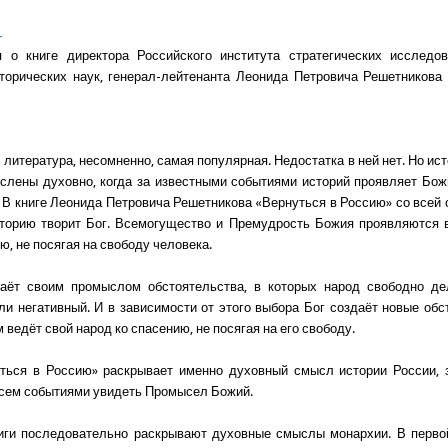
4
 о книге директора Российского института стратегических исследов
торических наук, генерал-лейтенанта Леонида Петровича Решетникова
литература, несомненно, самая популярная. Недостатка в ней нет. Но ис
слены духовно, когда за известными событиями историй проявляет Бо
. В книге Леонида Петровича Решетникова «Вернуться в Россию» со всей
сторию творит Бог. Всемогущество и Премудрость Божия проявляются в
ю, не посягая на свободу человека.
даёт своим промыслом обстоятельства, в которых народ свободно де
ли негативный. И в зависимости от этого выбора Бог создаёт новые обс
 ведёт свой народ ко спасению, не посягая на его свободу.
ться в Россию» раскрывает именно духовный смысл истории России, 
сем событиями увидеть Промысел Божий.
иги последовательно раскрывают духовные смыслы монархии. В перво