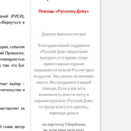
Помощь «Русскому Дому»
аний (РИСИ),
 «Вернуться в
Дорогие братья и сестры!
Благодаря вашей поддержке
тория, события
«Русский Дом» продолжает
жий Промысел,
выходить в то время, когда
 очевидностью
православные издания
 том, что Бог
закрываются по всей России одно
за другим. Увы, кризис не миновал
никого. Мы нуждаемся в вашей
лает выбор –
помощи. Если у вас есть
тоятельства и
возможность внести лепту в
издание журнала «Русский Дом»,
то проще всего это сделать,
заставляет за
переведя деньги
на карточку Сбербанка
й главе автор
№ 4279 3800 3976 0337