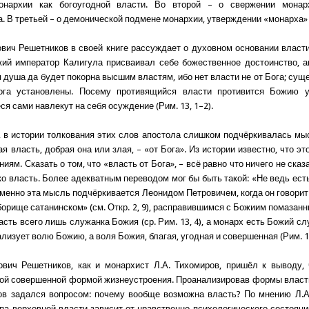
онархии как богоугодной власти. Во второй – о свержении монар
а. В третьей – о демонической подмене монархии, утверждении «монарха» 
вич Решетников в своей книге рассуждает о духовном основании власти
кий император Калигула присваивал себе божественное достоинство, 
я душа да будет покорна высшим властям, ибо нет власти не от Бога; су
ога установлены. Посему противящийся власти противится Божию у
я сами навлекут на себя осуждение (Рим. 13, 1–2).
 в истории толкования этих слов апостола слишком подчёркивалась мыс
я власть, добрая она или злая, – «от Бога». Из истории известно, что эт
иям. Сказать о том, что «власть от Бога», – всё равно что ничего не сказа
ко власть. Более адекватным переводом мог бы быть такой: «Не ведь ест
 Именно эта мысль подчёркивается Леонидом Петровичем, когда он говорит
борище сатанинском» (см. Откр. 2, 9), расправившимся с Божиим помазан
асть всего лишь служанка Божия (ср. Рим. 13, 4), а монарх есть Божий сл
лизует волю Божию, а воля Божия, благая, угодная и совершенная (Рим. 12
вич Решетников, как и монархист Л.А. Тихомиров, пришёл к выводу,
ой совершенной формой жизнеустроения. Проанализировав формы власт
ов задался вопросом: почему вообще возможна власть? По мнению Л.А
па верховной власти зависит от нравственно-психологического состояния