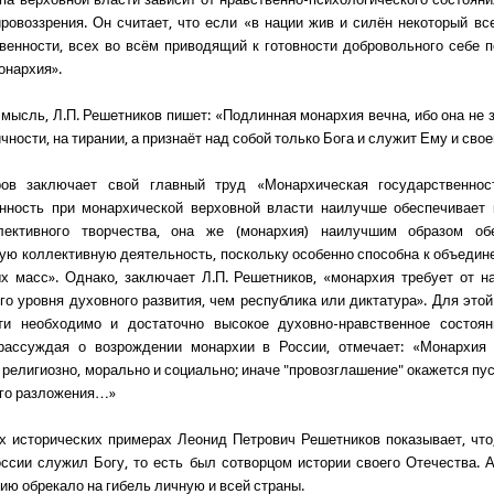
ровоззрения. Он считает, что если «в нации жив и силён некоторый 
венности, всех во всём приводящий к готовности добровольного себе п
онархия».
 мысль, Л.П. Решетников пишет: «Подлинная монархия вечна, ибо она не 
чности, на тирании, а признаёт над собой только Бога и служит Ему и сво
ров заключает свой главный труд «Монархическая государственнос
енность при монархической верховной власти наилучше обеспечивает 
лективного творчества, она же (монархия) наилучшим образом об
ую коллективную деятельность, поскольку особенно способна к объеди
х масс». Однако, заключает Л.П. Решетников, «монархия требует от н
го уровня духовного развития, чем республика или диктатура». Для это
и необходимо и достаточно высокое духовно-нравственное состоян
 рассуждая о возрождении монархии в России, отмечает: «Монархия
 религиозно, морально и социально; иначе "провозглашение" окажется пу
ого разложения…»
х исторических примерах Леонид Петрович Решетников показывает, что
ссии служил Богу, то есть был сотворцом истории своего Отечества. 
ию обрекало на гибель личную и всей страны.